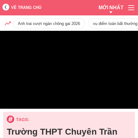
MỚI NHẤT
VỀ TRANG CHỦ
Anh trai vượt ngàn chông gai 2026
vụ điểm toán bất thường
TAGS:
Trường THPT Chuyên Trần