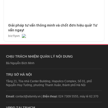
Giải pháp tư vấn thông minh và chốt đơn hiệu quả! Tư
vấn ngay!
bizfly.vn
CHỊU TRÁCH NHIỆM QUẢN LÝ NỘI DUNG
Bà Nguyễn Bích Minh
TRỤ SỞ HÀ NỘI
Tầng 21, Tòa nhà Center Building, Hapulico Complex, Số 01, phố
Nguyễn Huy Tưởng, phường Thanh Xuân, thành phố Hà Nội
Email:
contact@afamily.vn |
Điện thoại:
024 7309 5555, máy lẻ 62.370
VPĐD TẠI TP.HCM