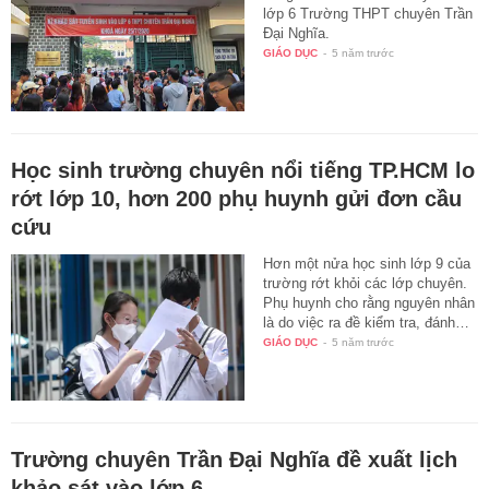
lớp 6 Trường THPT chuyên Trần
Đại Nghĩa.
GIÁO DỤC
-
5 năm trước
Học sinh trường chuyên nổi tiếng TP.HCM lo
rớt lớp 10, hơn 200 phụ huynh gửi đơn cầu
cứu
Hơn một nửa học sinh lớp 9 của
trường rớt khỏi các lớp chuyên.
Phụ huynh cho rằng nguyên nhân
là do việc ra đề kiểm tra, đánh…
GIÁO DỤC
-
5 năm trước
Trường chuyên Trần Đại Nghĩa đề xuất lịch
khảo sát vào lớp 6