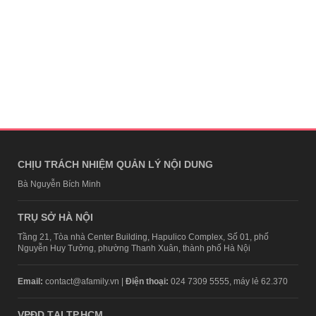
CHỊU TRÁCH NHIỆM QUẢN LÝ NỘI DUNG
Bà Nguyễn Bích Minh
TRỤ SỞ HÀ NỘI
Tầng 21, Tòa nhà Center Building, Hapulico Complex, Số 01, phố
Nguyễn Huy Tưởng, phường Thanh Xuân, thành phố Hà Nội
Email:
contact@afamily.vn |
Điện thoại:
024 7309 5555, máy lẻ 62.370
VPĐD TẠI TP.HCM