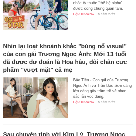
nhóc tỳ thuộc “thế hệ alpha”
được công chúng quan tâm.
HẬU TRƯỜNG
-
5 năm trước
Nhìn lại loạt khoảnh khắc "bùng nổ visual"
của con gái Trương Ngọc Ánh: Mới 13 tuổi
đã được dự đoán là Hoa hậu, đôi chân cực
phẩm "vượt mặt" cả mẹ
Bảo Tiên - Con gái của Trương
Ngọc Ánh và Trần Bảo Sơn càng
lớn càng gây trầm trồ về nhan
sắc lẫn vóc dáng.
HẬU TRƯỜNG
-
5 năm trước
Sau chuyện tình với Kim Lý, Trương Ngọc