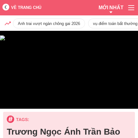
MỚI NHẤT
VỀ TRANG CHỦ
Anh trai vượt ngàn chông gai 2026
vụ điểm toán bất thường
TAGS:
Trương Ngọc Ánh Trần Bảo