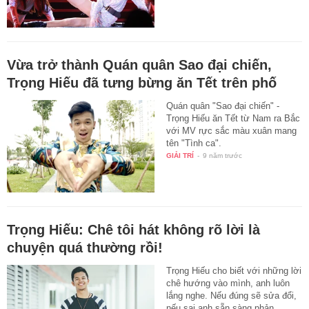
Vừa trở thành Quán quân Sao đại chiến,
Trọng Hiếu đã tưng bừng ăn Tết trên phố
Quán quân "Sao đại chiến" -
Trọng Hiếu ăn Tết từ Nam ra Bắc
với MV rực sắc màu xuân mang
tên "Tình ca".
GIẢI TRÍ
-
9 năm trước
Trọng Hiếu: Chê tôi hát không rõ lời là
chuyện quá thường rồi!
Trọng Hiếu cho biết với những lời
chê hướng vào mình, anh luôn
lắng nghe. Nếu đúng sẽ sửa đổi,
nếu sai anh sẵn sàng phản…