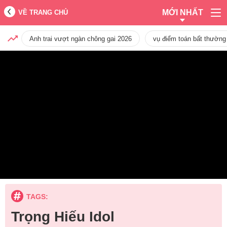
MỚI NHẤT
VỀ TRANG CHỦ
Anh trai vượt ngàn chông gai 2026
vụ điểm toán bất thường
TAGS:
Trọng Hiếu Idol