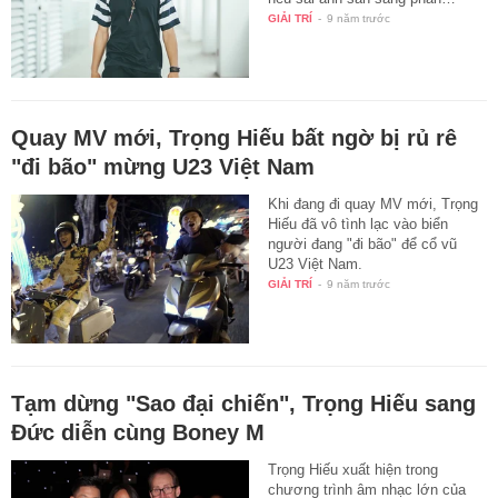
GIẢI TRÍ
-
9 năm trước
Quay MV mới, Trọng Hiếu bất ngờ bị rủ rê
"đi bão" mừng U23 Việt Nam
Khi đang đi quay MV mới, Trọng
Hiếu đã vô tình lạc vào biển
người đang "đi bão" để cổ vũ
U23 Việt Nam.
GIẢI TRÍ
-
9 năm trước
Tạm dừng "Sao đại chiến", Trọng Hiếu sang
Đức diễn cùng Boney M
Trọng Hiếu xuất hiện trong
chương trình âm nhạc lớn của