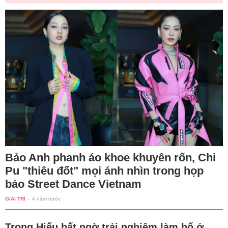
Bảo Anh phanh áo khoe khuyên rốn, Chi
Pu "thiêu đốt" mọi ánh nhìn trong họp
báo Street Dance Vietnam
GIẢI TRÍ
-
4 năm trước
Trọng Hiếu bất ngờ trải nghiệm làm bố ở