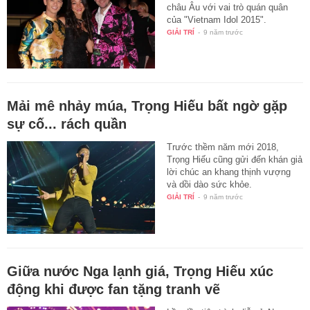
châu Âu với vai trò quán quân
của "Vietnam Idol 2015".
GIẢI TRÍ
-
9 năm trước
Mải mê nhảy múa, Trọng Hiếu bất ngờ gặp
sự cố... rách quần
Trước thềm năm mới 2018,
Trọng Hiếu cũng gửi đến khán giả
lời chúc an khang thịnh vượng
và dồi dào sức khỏe.
GIẢI TRÍ
-
9 năm trước
Giữa nước Nga lạnh giá, Trọng Hiếu xúc
động khi được fan tặng tranh vẽ