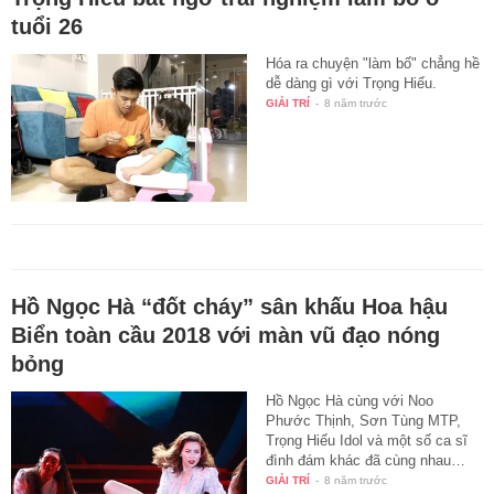
tuổi 26
Hóa ra chuyện "làm bố" chẳng hề
dễ dàng gì với Trọng Hiếu.
GIẢI TRÍ
-
8 năm trước
Hồ Ngọc Hà “đốt cháy” sân khấu Hoa hậu
Biển toàn cầu 2018 với màn vũ đạo nóng
bỏng
Hồ Ngọc Hà cùng với Noo
Phước Thịnh, Sơn Tùng MTP,
Trọng Hiếu Idol và một số ca sĩ
đình đám khác đã cùng nhau…
GIẢI TRÍ
-
8 năm trước