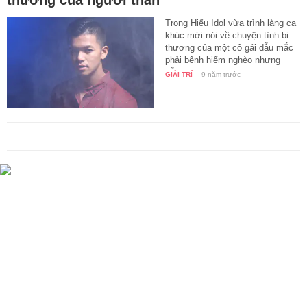
Trọng Hiếu Idol vừa trình làng ca
khúc mới nói về chuyện tình bi
thương của một cô gái dẫu mắc
phải bệnh hiểm nghèo nhưng
vẫn…
GIẢI TRÍ
-
9 năm trước