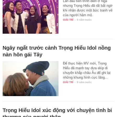
Lần đầu tiên trình diễn ở Nga
nhưng Trọng Hiếu đã rất bất ngờ
khi nhận được một bức tranh vẽ
của người hâm mộ.
GIẢI TRÍ
-
9 năm trước
Ngây ngất trước cảnh Trọng Hiếu Idol nồng
nàn hôn gái Tây
Để thực hiện MV mới, Trọng
Hiếu đã mạnh tay đưa ekip di
chuyển khắp châu Âu để ghi lại
những khung hình cực lãng…
GIẢI TRÍ
-
9 năm trước
Trọng Hiếu Idol xúc động với chuyện tình bi
thương của người thân