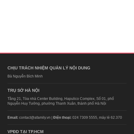
CHỊU TRÁCH NHIỆM QUẢN LÝ NỘI DUNG
Bà Nguyễn Bích Minh
TRỤ SỞ HÀ NỘI
Tầng 21, Tòa nhà Center Building, Hapulico Complex, Số 01, phố
Nguyễn Huy Tưởng, phường Thanh Xuân, thành phố Hà Nội
Email:
contact@afamily.vn |
Điện thoại:
024 7309 5555, máy lẻ 62.370
VPĐD TẠI TP.HCM