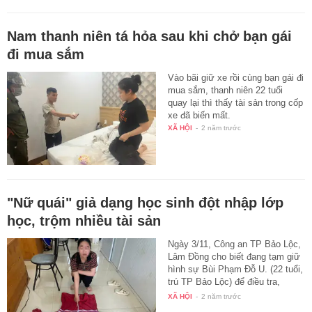
Nam thanh niên tá hỏa sau khi chở bạn gái
đi mua sắm
Vào bãi giữ xe rồi cùng bạn gái đi
mua sắm, thanh niên 22 tuổi
quay lại thì thấy tài sản trong cốp
xe đã biến mất.
XÃ HỘI
-
2 năm trước
"Nữ quái" giả dạng học sinh đột nhập lớp
học, trộm nhiều tài sản
Ngày 3/11, Công an TP Bảo Lộc,
Lâm Đồng cho biết đang tạm giữ
hình sự Bùi Phạm Đỗ U. (22 tuổi,
trú TP Bảo Lộc) để điều tra,
làm…
XÃ HỘI
-
2 năm trước