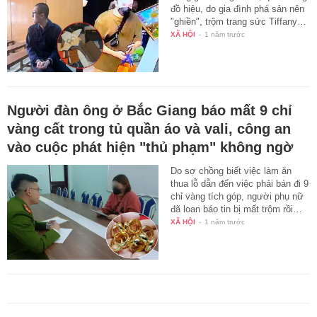
đồ hiệu, do gia đình phá sản nên
"ghiền", trộm trang sức Tiffany…
XÃ HỘI
-
1 năm trước
Người đàn ông ở Bắc Giang báo mất 9 chỉ
vàng cất trong tủ quần áo và vali, công an
vào cuộc phát hiện "thủ phạm" không ngờ
Do sợ chồng biết việc làm ăn
thua lỗ dẫn đến việc phải bán đi 9
chỉ vàng tích góp, người phụ nữ
đã loan báo tin bị mất trộm rồi…
XÃ HỘI
-
1 năm trước