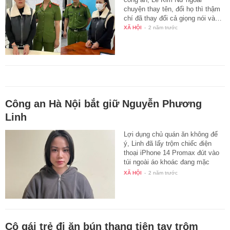
chuyện thay tên, đổi họ thì thậm
chí đã thay đổi cả giọng nói và…
XÃ HỘI
-
2 năm trước
Công an Hà Nội bắt giữ Nguyễn Phương
Linh
Lợi dụng chủ quán ăn không để
ý, Linh đã lấy trộm chiếc điện
thoại iPhone 14 Promax đút vào
túi ngoài áo khoác đang mặc
trên…
XÃ HỘI
-
2 năm trước
Cô gái trẻ đi ăn bún thang tiện tay trộm