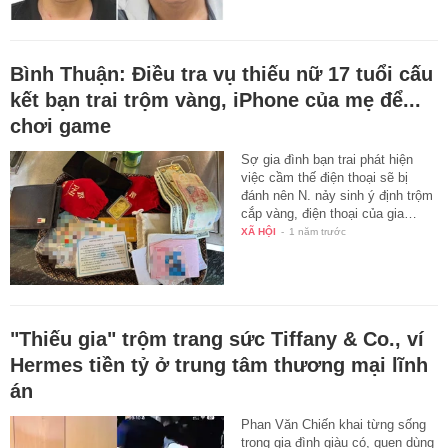
Bình Thuận: Điều tra vụ thiếu nữ 17 tuổi cấu
kết bạn trai trộm vàng, iPhone của mẹ để...
chơi game
Sợ gia đình bạn trai phát hiện
việc cầm thế điện thoại sẽ bị
đánh nên N. nảy sinh ý định trộm
cắp vàng, điện thoại của gia…
XÃ HỘI
-
1 năm trước
"Thiếu gia" trộm trang sức Tiffany & Co., ví
Hermes tiền tỷ ở trung tâm thương mại lĩnh
án
Phan Văn Chiến khai từng sống
trong gia đình giàu có, quen dùng