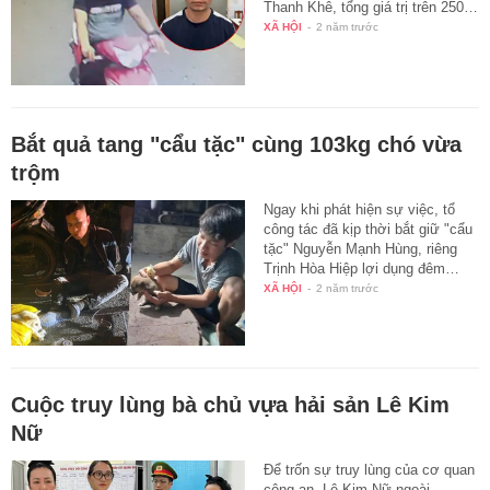
Thanh Khê, tổng giá trị trên 250…
XÃ HỘI
-
2 năm trước
Bắt quả tang "cẩu tặc" cùng 103kg chó vừa
trộm
Ngay khi phát hiện sự việc, tổ
công tác đã kịp thời bắt giữ "cẩu
tặc" Nguyễn Mạnh Hùng, riêng
Trịnh Hòa Hiệp lợi dụng đêm…
XÃ HỘI
-
2 năm trước
Cuộc truy lùng bà chủ vựa hải sản Lê Kim
Nữ
Để trốn sự truy lùng của cơ quan
công an, Lê Kim Nữ ngoài