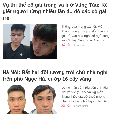
Vụ thi thể cô gái trong va li ở Vũng Tàu: Kẻ
giết người từng nhiều lần dụ dỗ các cô gái
trẻ
Thông qua mạng xã hội, Võ
Thành Long từng dụ dỗ nhiều cô
gái trẻ vào nhà nghỉ để ngủ cùng,
sau đó lấy điện thoại đưa cho…
XÃ HỘI
-
1 năm trước
Hà Nội: Bắt hai đối tượng trói chủ nhà nghỉ
trên phố Ngọc Hà, cướp 16 cây vàng
Do nợ nần và thiếu tiền chi tiêu,
Nguyễn Việt Duy và Nguyễn
Trung Hiếu giả vờ thuê phòng
nhà nghỉ trên phố Ngọc Hà (Ba…
XÃ HỘI
-
1 năm trước