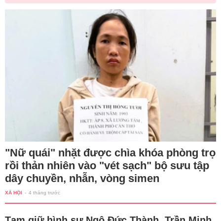
"Nữ quái" nhặt được chìa khóa phòng trọ
rồi thản nhiên vào "vét sạch" bộ sưu tập
dây chuyền, nhẫn, vòng simen
XÃ HỘI
-
4 tháng trước
Tạm giữ hình sự Ngô Đức Thành, Trần Minh