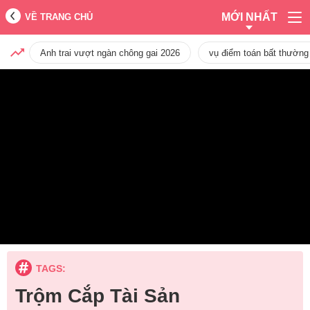
MỚI NHẤT
VỀ TRANG CHỦ
Anh trai vượt ngàn chông gai 2026
vụ điểm toán bất thường
TAGS:
Trộm Cắp Tài Sản