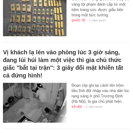
vàng tội phạm đánh cắp từ một
tiệm trang sức được giấu bên
trong một bức tường.
QUỐC TẾ
-
1 năm trước
Vị khách lạ lẻn vào phòng lúc 3 giờ sáng,
đang lúi húi làm một việc thì gia chủ thức
giấc "bắt tại trận": 3 giây đối mặt khiến tất
cả đứng hình!
Đoạn clip ghi lại cảnh tên trộm
liều lĩnh đột nhập vào nhà dân lúc
rạng sáng ở phố Trương Định
(Hà Nội), bị gia chủ phát hiện…
XÃ HỘI
-
1 năm trước