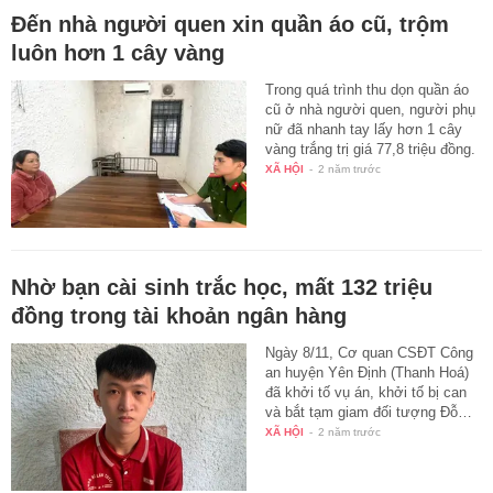
Đến nhà người quen xin quần áo cũ, trộm
luôn hơn 1 cây vàng
Trong quá trình thu dọn quần áo
cũ ở nhà người quen, người phụ
nữ đã nhanh tay lấy hơn 1 cây
vàng trắng trị giá 77,8 triệu đồng.
XÃ HỘI
-
2 năm trước
Nhờ bạn cài sinh trắc học, mất 132 triệu
đồng trong tài khoản ngân hàng
Ngày 8/11, Cơ quan CSĐT Công
an huyện Yên Định (Thanh Hoá)
đã khởi tố vụ án, khởi tố bị can
và bắt tạm giam đối tượng Đỗ…
XÃ HỘI
-
2 năm trước