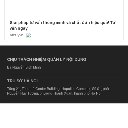
Giải pháp tư vấn thông minh và chốt đơn hiệu quả! Tư
vấn ngay!
bizfly.vn
CHỊU TRÁCH NHIỆM QUẢN LÝ NỘI DUNG
Bà Nguyễn Bích Minh
TRỤ SỞ HÀ NỘI
Tầng 21, Tòa nhà Center Building, Hapulico Complex, Số 01, phố
Nguyễn Huy Tưởng, phường Thanh Xuân, thành phố Hà Nội
Email:
contact@afamily.vn |
Điện thoại:
024 7309 5555, máy lẻ 62.370
VPĐD TẠI TP.HCM