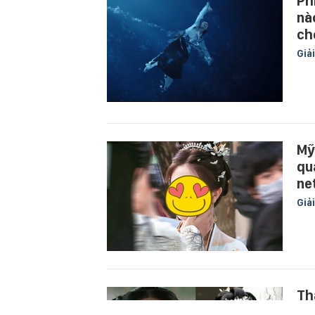
Ph
nà
ch
Giải
Mỹ
qu
ne
Giải
Th
gi