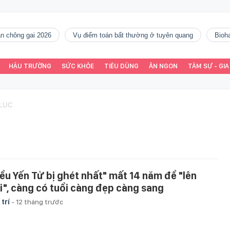
gàn chông gai 2026
vụ điểm toán bất thường ở tuyên quang
Bio
HẬU TRƯỜNG
SỨC KHỎE
TIÊU DÙNG
ĂN NGON
TÂM SỰ - GIA
 LUC
iểu Yến Tử bị ghét nhất" mất 14 năm để "lên
i", càng có tuổi càng đẹp càng sang
 trí
-
12 tháng trước