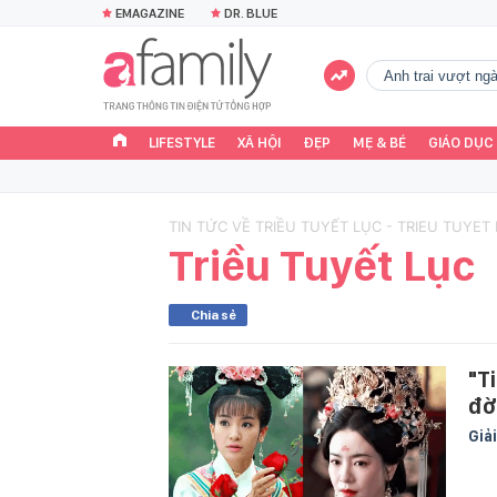
EMAGAZINE
DR. BLUE
Anh trai vượt n
LIFESTYLE
XÃ HỘI
ĐẸP
MẸ & BÉ
GIÁO DỤC
TIN TỨC VỀ TRIỀU TUYẾT LỤC - TRIEU TUYET
Triều Tuyết Lục
Chia sẻ
"T
đờ
Giải