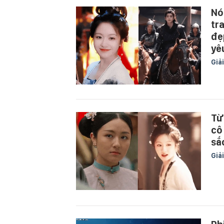
Nó
tr
đẹ
yê
Giải
Từ
cô
sắ
Giải