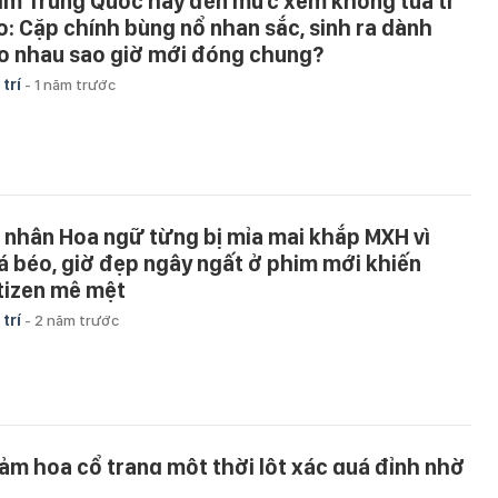
im Trung Quốc hay đến mức xem không tua tí
o: Cặp chính bùng nổ nhan sắc, sinh ra dành
o nhau sao giờ mới đóng chung?
 trí
-
1 năm trước
 nhân Hoa ngữ từng bị mỉa mai khắp MXH vì
á béo, giờ đẹp ngây ngất ở phim mới khiến
tizen mê mệt
 trí
-
2 năm trước
ảm họa cổ trang một thời lột xác quá đỉnh nhờ
ảm cân, nhan sắc như tiên giáng trần ai nhìn