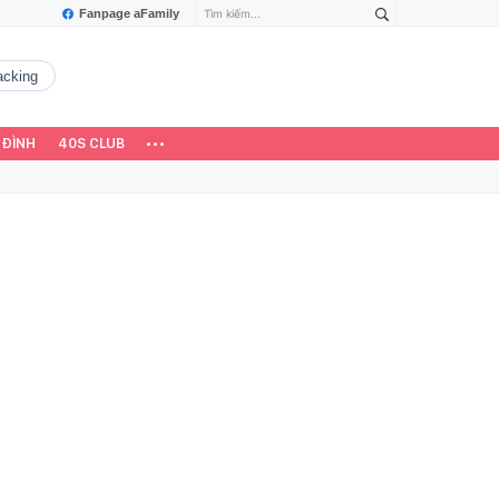
Fanpage aFamily
hacking
 ĐÌNH
40S CLUB