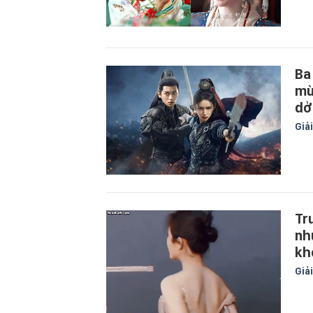
Ba
mù
dở
Giải
Tr
nh
kh
Giải