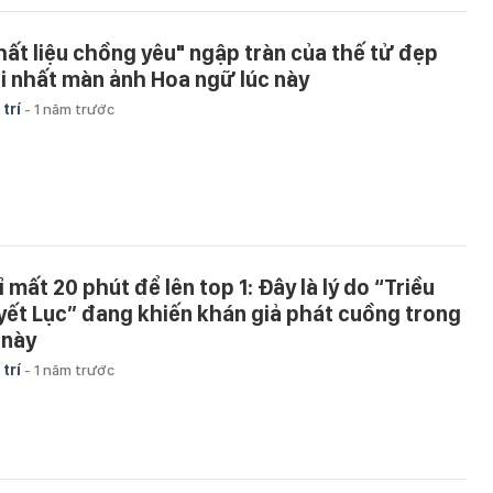
hất liệu chồng yêu" ngập tràn của thế tử đẹp
ai nhất màn ảnh Hoa ngữ lúc này
 trí
-
1 năm trước
 mất 20 phút để lên top 1: Đây là lý do “Triều
yết Lục” đang khiến khán giả phát cuồng trong
 này
 trí
-
1 năm trước