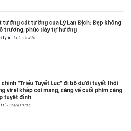
t tướng cát tường của Lý Lan Địch: Đẹp không
ô trương, phúc dày tự hưởng
estyle
-
1 năm trước
 chính "Triều Tuyết Lục" đi bộ dưới tuyết thôi
ng viral khắp cõi mạng, càng về cuối phim càng
p tuyệt đỉnh
 trí
-
1 năm trước