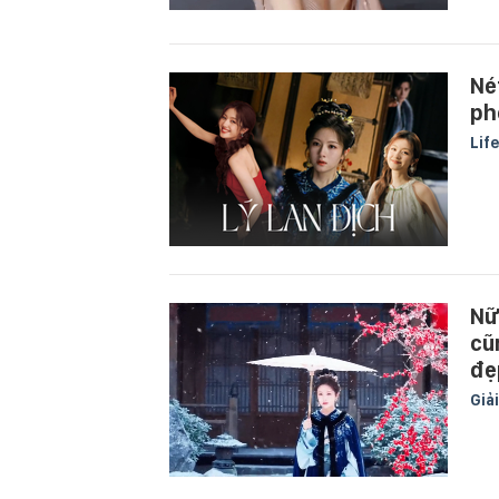
Né
ph
Lif
Nữ
cũ
đẹ
Giải