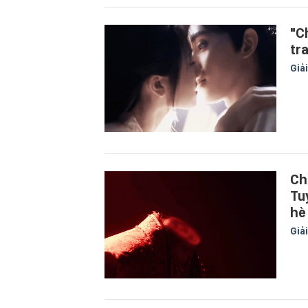
"C
tr
Giải
Chỉ
Tu
hè
Giải