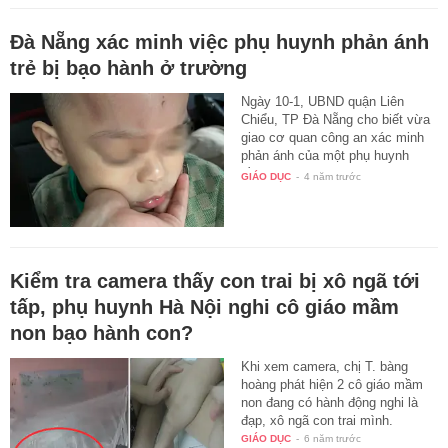
Đà Nẵng xác minh việc phụ huynh phản ánh
trẻ bị bạo hành ở trường
Ngày 10-1, UBND quận Liên
Chiểu, TP Đà Nẵng cho biết vừa
giao cơ quan công an xác minh
phản ánh của một phụ huynh
về…
GIÁO DỤC
-
4 năm trước
Kiểm tra camera thấy con trai bị xô ngã tới
tấp, phụ huynh Hà Nội nghi cô giáo mầm
non bạo hành con?
Khi xem camera, chị T. bàng
hoàng phát hiện 2 cô giáo mầm
non đang có hành động nghi là
đạp, xô ngã con trai mình.
GIÁO DỤC
-
6 năm trước