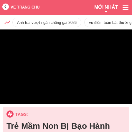
MỚI NHẤT
VỀ TRANG CHỦ
Anh trai vượt ngàn chông gai 2026
vụ điểm toán bất thường
TAGS:
Trẻ Mầm Non Bị Bạo Hành