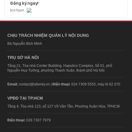
Đăng ký ngay!
bizfly.vn
CHỊU TRÁCH NHIỆM QUẢN LÝ NỘI DUNG
Bà Nguyễn Bích Minh
TRỤ SỞ HÀ NỘI
Tầng 21, Tòa nhà Center Building, Hapulico Complex, Số 01, phố
Nguyễn Huy Tưởng, phường Thanh Xuân, thành phố Hà Nội
Email:
contact@afamily.vn |
Điện thoại:
024 7309 5555, máy lẻ 62.370
VPĐD TẠI TP.HCM
Tầng 4, Tòa nhà 123, số 127 Võ Văn Tần, Phường Xuân Hòa, TPHCM
Điện thoại:
028 7307 7979