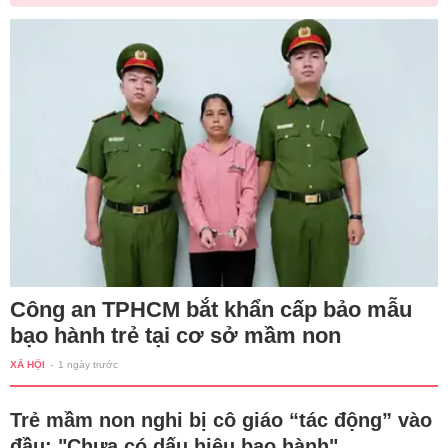
Công an TPHCM bắt khẩn cấp bảo mẫu
bạo hành trẻ tại cơ sở mầm non
XÃ HỘI
-
1 ngày trước
Trẻ mầm non nghi bị cô giáo “tác động” vào
đầu: "Chưa có dấu hiệu bạo hành"