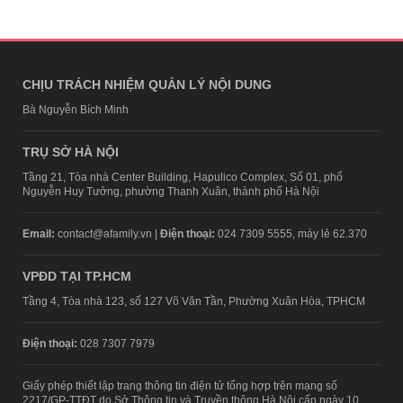
CHỊU TRÁCH NHIỆM QUẢN LÝ NỘI DUNG
Bà Nguyễn Bích Minh
TRỤ SỞ HÀ NỘI
Tầng 21, Tòa nhà Center Building, Hapulico Complex, Số 01, phố
Nguyễn Huy Tưởng, phường Thanh Xuân, thành phố Hà Nội
Email:
contact@afamily.vn |
Điện thoại:
024 7309 5555, máy lẻ 62.370
VPĐD TẠI TP.HCM
Tầng 4, Tòa nhà 123, số 127 Võ Văn Tần, Phường Xuân Hòa, TPHCM
Điện thoại:
028 7307 7979
Giấy phép thiết lập trang thông tin điện tử tổng hợp trên mạng số
2217/GP-TTĐT do Sở Thông tin và Truyền thông Hà Nội cấp ngày 10