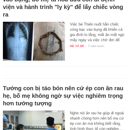
viện và hành trình "ly kỳ" để lấy chiếc vòng
ra
Việc bé Thiên nuốt hẳn chiếc
vòng bạc vào bụng đã khiến cả
gia đình lo lắng, mất ăn mất ngủ
mấy ngày và việc chờ đợi để
lấy…
MẸ VÀ BÉ
-
7 năm trước
Tưởng con bị táo bón nên cứ ép con ăn rau
hẹ, bố mẹ không ngờ sự việc nghiêm trọng
hơn tưởng tượng
Nghe nói ăn rau hẹ giúp đi ngoài
nhanh chóng hơn nên bố mẹ cứ
ép con ăn mà không biết rằng,
tình hình thực tế còn nghiêm…