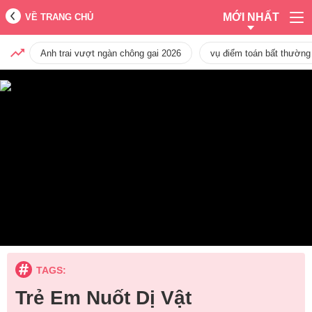
MỚI NHẤT
VỀ TRANG CHỦ
Anh trai vượt ngàn chông gai 2026
vụ điểm toán bất thường
TAGS:
Trẻ Em Nuốt Dị Vật