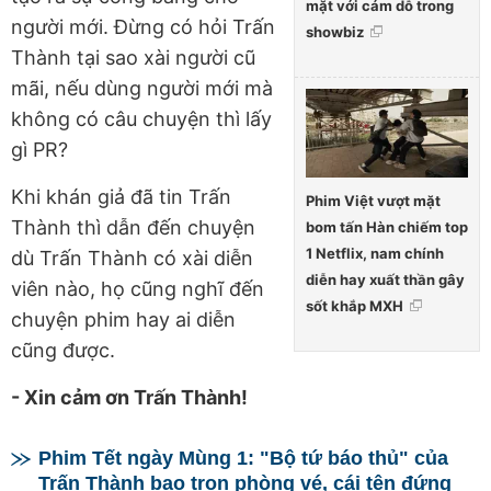
mặt với cám dỗ trong
người mới. Đừng có hỏi Trấn
showbiz
Thành tại sao xài người cũ
mãi, nếu dùng người mới mà
không có câu chuyện thì lấy
gì PR?
Khi khán giả đã tin Trấn
Phim Việt vượt mặt
Thành thì dẫn đến chuyện
bom tấn Hàn chiếm top
1 Netflix, nam chính
dù Trấn Thành có xài diễn
diễn hay xuất thần gây
viên nào, họ cũng nghĩ đến
sốt khắp MXH
chuyện phim hay ai diễn
cũng được.
- Xin cảm ơn Trấn Thành!
Phim Tết ngày Mùng 1: "Bộ tứ báo thủ" của
Trấn Thành bao trọn phòng vé, cái tên đứng