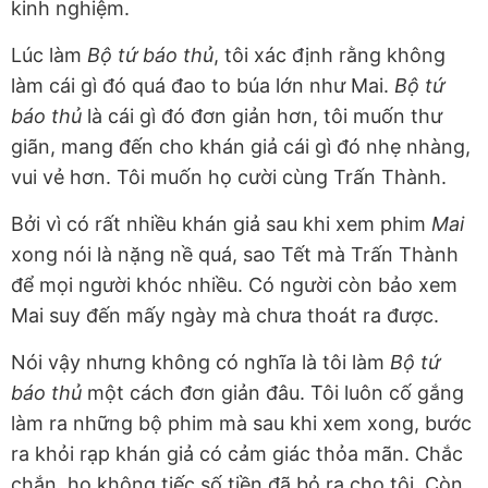
kinh nghiệm.
Lúc làm
Bộ tứ báo thủ
, tôi xác định rằng không
làm cái gì đó quá đao to búa lớn như Mai.
Bộ tứ
báo thủ
là cái gì đó đơn giản hơn, tôi muốn thư
giãn, mang đến cho khán giả cái gì đó nhẹ nhàng,
vui vẻ hơn. Tôi muốn họ cười cùng Trấn Thành.
Bởi vì có rất nhiều khán giả sau khi xem phim
Mai
xong nói là nặng nề quá, sao Tết mà Trấn Thành
để mọi người khóc nhiều. Có người còn bảo xem
Mai suy đến mấy ngày mà chưa thoát ra được.
Nói vậy nhưng không có nghĩa là tôi làm
Bộ tứ
báo thủ
một cách đơn giản đâu. Tôi luôn cố gắng
làm ra những bộ phim mà sau khi xem xong, bước
ra khỏi rạp khán giả có cảm giác thỏa mãn. Chắc
chắn, họ không tiếc số tiền đã bỏ ra cho tôi. Còn