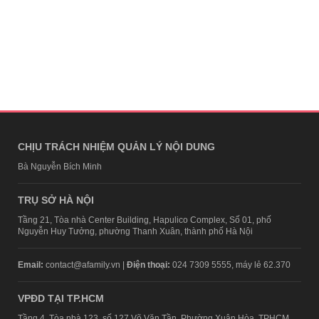
CHỊU TRÁCH NHIỆM QUẢN LÝ NỘI DUNG
Bà Nguyễn Bích Minh
TRỤ SỞ HÀ NỘI
Tầng 21, Tòa nhà Center Building, Hapulico Complex, Số 01, phố
Nguyễn Huy Tưởng, phường Thanh Xuân, thành phố Hà Nội
Email:
contact@afamily.vn |
Điện thoại:
024 7309 5555, máy lẻ 62.370
VPĐD TẠI TP.HCM
Tầng 4, Tòa nhà 123, số 127 Võ Văn Tần, Phường Xuân Hòa, TPHCM