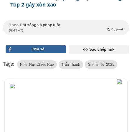
Top 2 gây xôn xao
Theo
Đời sống và pháp luật
Copy link
(GMT +7)
Chia sẻ
Sao chép link
Tags:
Phim Hay Chiếu Rạp
Trấn Thành
Giải Trí Tết 2025