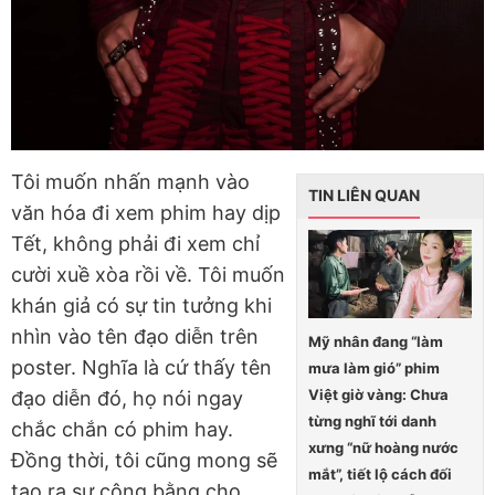
Tôi muốn nhấn mạnh vào
TIN LIÊN QUAN
văn hóa đi xem phim hay dịp
Tết, không phải đi xem chỉ
cười xuề xòa rồi về. Tôi muốn
khán giả có sự tin tưởng khi
nhìn vào tên đạo diễn trên
Mỹ nhân đang “làm
poster. Nghĩa là cứ thấy tên
mưa làm gió” phim
Việt giờ vàng: Chưa
đạo diễn đó, họ nói ngay
từng nghĩ tới danh
chắc chắn có phim hay.
xưng “nữ hoàng nước
Đồng thời, tôi cũng mong sẽ
mắt”, tiết lộ cách đối
tạo ra sự công bằng cho