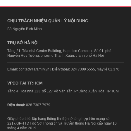
CHỊU TRÁCH NHIỆM QUẢN LÝ NỘI DUNG
Bà Nguyễn Bích Minh
TRỤ SỞ HÀ NỘI
Tầng 21, Tòa nhà Center Building, Hapulico Complex, Số 01, phố
Nguyễn Huy Tưởng, phường Thanh Xuân, thành phố Hà Nội
Email:
contact@afamily.vn |
Điện thoại:
024 7309 5555, máy lẻ 62.370
VPĐD TẠI TP.HCM
Tầng 4, Tòa nhà 123, số 127 Võ Văn Tần, Phường Xuân Hòa, TPHCM
Điện thoại:
028 7307 7979
Giấy phép thiết lập trang thông tin điện tử tổng hợp trên mạng số
2217/GP-TTĐT do Sở Thông tin và Truyền thông Hà Nội cấp ngày 10
tháng 4 năm 2019