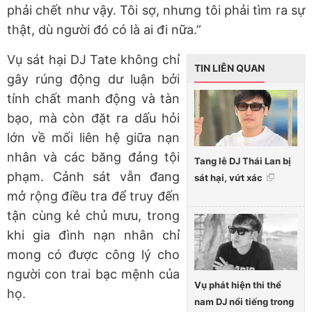
phải chết như vậy. Tôi sợ, nhưng tôi phải tìm ra sự
thật, dù người đó có là ai đi nữa.”
Vụ sát hại DJ Tate không chỉ
TIN LIÊN QUAN
gây rúng động dư luận bởi
tính chất manh động và tàn
bạo, mà còn đặt ra dấu hỏi
lớn về mối liên hệ giữa nạn
nhân và các băng đảng tội
Tang lễ DJ Thái Lan bị
phạm. Cảnh sát vẫn đang
sát hại, vứt xác
mở rộng điều tra để truy đến
tận cùng kẻ chủ mưu, trong
khi gia đình nạn nhân chỉ
mong có được công lý cho
người con trai bạc mệnh của
Vụ phát hiện thi thể
họ.
nam DJ nổi tiếng trong