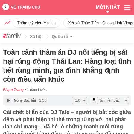
MỚI NHẤT
VỀ TRANG CHỦ
Thẩm mỹ viện Mailisa
Xét xử Thùy Tiên - Quang Linh Vlogs
Xã hội
Quốc tế
Toàn cảnh thảm án DJ nổi tiếng bị sát
hại rúng động Thái Lan: Hàng loạt tình
tiết rùng mình, gia đình khẳng định
còn điều uẩn khúc
Phạm Trang
1 năm trước
Nghe đọc bài
3:55
Cái chết bí ẩn của DJ Tate – người bị bắt cóc giữa
đêm và phát hiện thi thể trong rừng với hai phát
đạn chí mạng – đã hé lộ những manh mối rúng
động về một băng đảng tội phạm ngầm đầy nguy