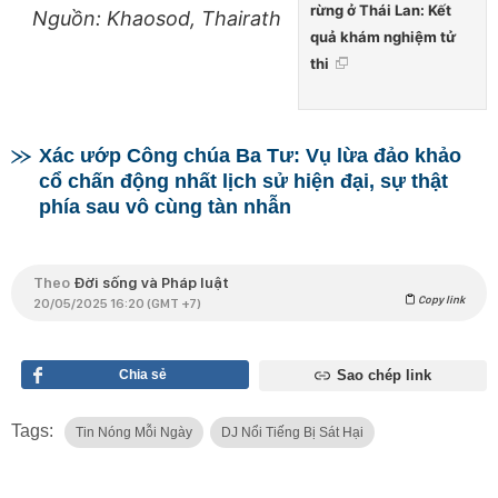
rừng ở Thái Lan: Kết
Nguồn: Khaosod, Thairath
quả khám nghiệm tử
thi
Xác ướp Công chúa Ba Tư: Vụ lừa đảo khảo
cổ chấn động nhất lịch sử hiện đại, sự thật
phía sau vô cùng tàn nhẫn
Theo
Đời sống và Pháp luật
Copy link
20/05/2025 16:20 (GMT +7)
Chia sẻ
Sao chép link
Tags:
Tin Nóng Mỗi Ngày
DJ Nổi Tiếng Bị Sát Hại