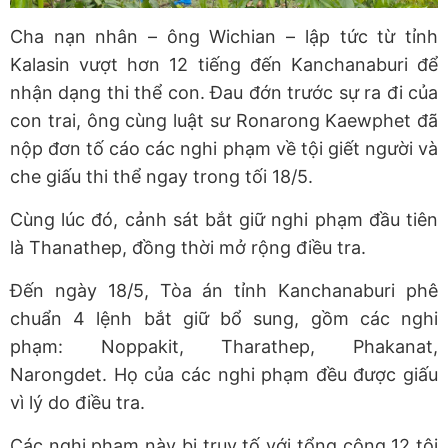
Cha nạn nhân – ông Wichian – lập tức từ tỉnh
Kalasin vượt hơn 12 tiếng đến Kanchanaburi để
nhận dạng thi thể con. Đau đớn trước sự ra đi của
con trai, ông cùng luật sư Ronarong Kaewphet đã
nộp đơn tố cáo các nghi phạm về tội giết người và
che giấu thi thể ngay trong tối 18/5.
Cùng lúc đó, cảnh sát bắt giữ nghi phạm đầu tiên
là Thanathep, đồng thời mở rộng điều tra.
Đến ngày 18/5, Tòa án tỉnh Kanchanaburi phê
chuẩn 4 lệnh bắt giữ bổ sung, gồm các nghi
phạm: Noppakit, Tharathep, Phakanat,
Narongdet. Họ của các nghi phạm đều được giấu
vì lý do điều tra.
Các nghi phạm này bị truy tố với tổng cộng 12 tội