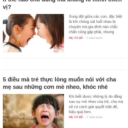
vị?
Xung đột giữa các con, đặc biệt
là khi chúng sát tuổi nhau là
chuyện mà gia đình nào chắc
chắn cũng gặp phải, nhưng
cách…
MẸ VÀ BÉ
-
7 năm trước
5 điều mà trẻ thực lòng muốn nói với cha
mẹ sau những cơn mè nheo, khóc nhè
Khi biết được những lý do đằng
sau sự mè nheo của trẻ, cha mẹ
sẽ có cách giải quyết triệt để,
hiệu quả hơn.
MẸ VÀ BÉ
-
7 năm trước