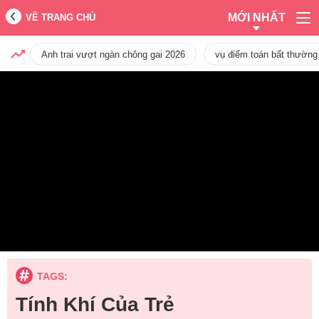
MỚI NHẤT
VỀ TRANG CHỦ
Anh trai vượt ngàn chông gai 2026
vụ điểm toán bất thường
TAGS:
Tính Khí Của Trẻ