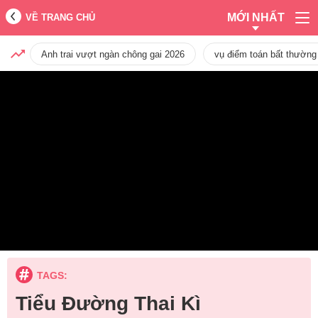
MỚI NHẤT
VỀ TRANG CHỦ
Anh trai vượt ngàn chông gai 2026
vụ điểm toán bất thường
TAGS:
Tiểu Đường Thai Kì