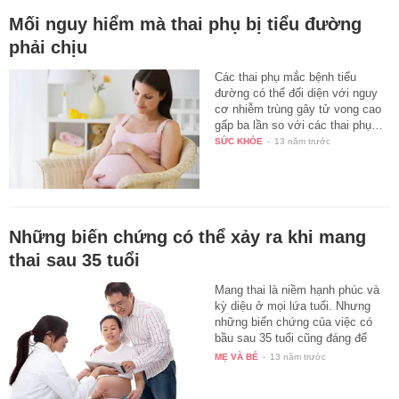
Mối nguy hiểm mà thai phụ bị tiểu đường
phải chịu
Các thai phụ mắc bệnh tiểu
đường có thể đối diện với nguy
cơ nhiễm trùng gây tử vong cao
gấp ba lần so với các thai phụ…
SỨC KHỎE
-
13 năm trước
Những biến chứng có thể xảy ra khi mang
thai sau 35 tuổi
Mang thai là niềm hạnh phúc và
kỳ diệu ở mọi lứa tuổi. Nhưng
những biến chứng của việc có
bầu sau 35 tuổi cũng đáng để
các…
MẸ VÀ BÉ
-
13 năm trước