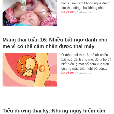
bác sĩ siêu âm không nghe được
tim thai cũng như không chọc…
MẸ VÀ BÉ
-
7 năm trước
Mang thai tuần 16: Nhiều bất ngờ dành cho
mẹ vì có thể cảm nhận được thai máy
Ở tuần thai thứ 16, có rất nhiều
bất ngờ dành cho mẹ, đó là bé đã
biết biểu lộ một số cảm xúc trên
gương mặt, thậm chí bé còn…
MẸ VÀ BÉ
-
7 năm trước
Tiểu đường thai kỳ: Những nguy hiểm cần