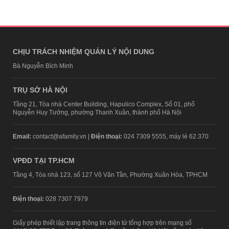
CHỊU TRÁCH NHIỆM QUẢN LÝ NỘI DUNG
Bà Nguyễn Bích Minh
TRỤ SỞ HÀ NỘI
Tầng 21, Tòa nhà Center Building, Hapulico Complex, Số 01, phố
Nguyễn Huy Tưởng, phường Thanh Xuân, thành phố Hà Nội
Email:
contact@afamily.vn |
Điện thoại:
024 7309 5555, máy lẻ 62.370
VPĐD TẠI TP.HCM
Tầng 4, Tòa nhà 123, số 127 Võ Văn Tần, Phường Xuân Hòa, TPHCM
Điện thoại:
028 7307 7979
Giấy phép thiết lập trang thông tin điện tử tổng hợp trên mạng số