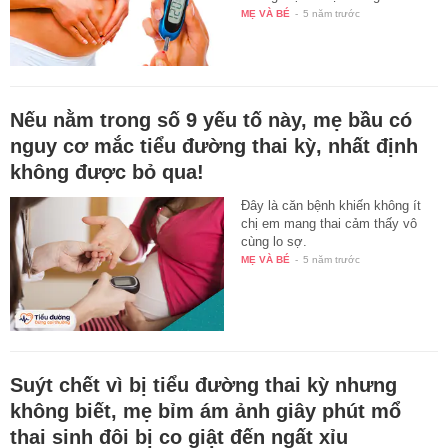
MẸ VÀ BÉ
-
5 năm trước
Nếu nằm trong số 9 yếu tố này, mẹ bầu có
nguy cơ mắc tiểu đường thai kỳ, nhất định
không được bỏ qua!
Đây là căn bệnh khiến không ít
chị em mang thai cảm thấy vô
cùng lo sợ.
MẸ VÀ BÉ
-
5 năm trước
Suýt chết vì bị tiểu đường thai kỳ nhưng
không biết, mẹ bỉm ám ảnh giây phút mổ
thai sinh đôi bị co giật đến ngất xỉu