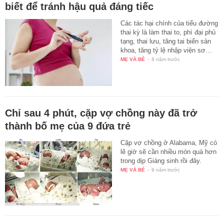
biết để tránh hậu quả đáng tiếc
Các tác hại chính của tiểu đường
thai kỳ là làm thai to, phì đại phủ
tạng, thai lưu, tăng tai biến sản
khoa, tăng tỷ lệ nhập viện sơ…
MẸ VÀ BÉ
-
8 năm trước
Chỉ sau 4 phút, cặp vợ chồng này đã trở
thành bố mẹ của 9 đứa trẻ
Cặp vợ chồng ở Alabama, Mỹ có
lẽ giờ sẽ cần nhiều món quà hơn
trong dịp Giáng sinh rồi đây.
MẸ VÀ BÉ
-
9 năm trước