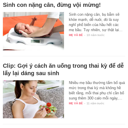
Sinh con nặng cân, đừng vội mừng!
Sinh con nặng cân, bụ bẫm sẽ
khỏe mạnh, dễ nuôi, đó là suy
nghĩ phổ biến của hầu hết các
mẹ bầu. Tuy nhiên, sự thật lại…
MẸ VÀ BÉ
-
10 năm trước
Clip: Gợi ý cách ăn uống trong thai kỳ để dễ
lấy lại dáng sau sinh
Nhiều mẹ bầu thường tẩm bổ quá
mức trong thai kỳ mà không hề
biết rằng, mỗi thai phụ chỉ cần bổ
sung thêm 300 calo mỗi ngày,…
MẸ VÀ BÉ
-
11 năm trước