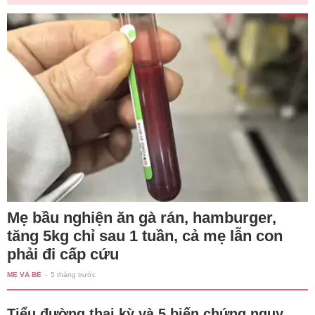
Mẹ bầu nghiện ăn gà rán, hamburger,
tăng 5kg chỉ sau 1 tuần, cả mẹ lẫn con
phải đi cấp cứu
MẸ VÀ BÉ
-
5 tháng trước
Tiểu đường thai kỳ và 5 biến chứng nguy