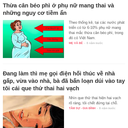
Thừa cân béo phì ở phụ nữ mang thai và
những nguy cơ tiềm ẩn
Theo thống kê, tại các nước phát
triển có từ 6-10% phụ nữ mang
thai mắc thừa cân béo phì, trong
đó có Việt Nam.
MẸ VÀ BÉ
-
6 năm trước
Đang làm thì mẹ gọi điện hối thúc về nhà
gấp, vừa vào nhà, bà đã bấn loạn dúi vào tay
tôi cái que thử thai hai vạch
Nhìn que thử thai hiện hai vạch
rõ ràng, tôi chết đứng tại chỗ.
TÂM SỰ - GIA ĐÌNH
-
6 năm trước