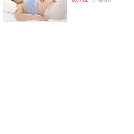
SỨC KHỎE
-
14 năm trước