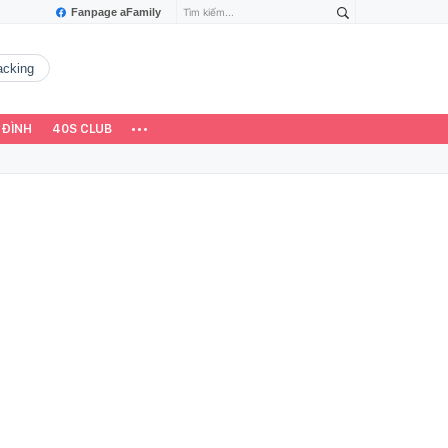
Fanpage aFamily
hacking
 ĐÌNH
40S CLUB