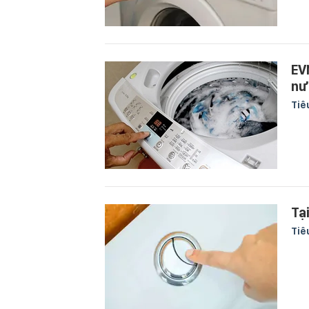
EV
nư
Tiê
Tạ
Tiê