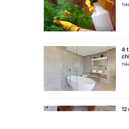
Tiê
4 
ch
Tiê
12
tấ
Tiê