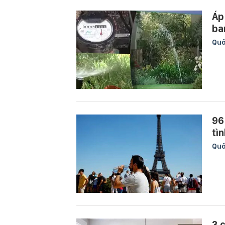
Áp
ba
Quố
96
tì
Quố
3 