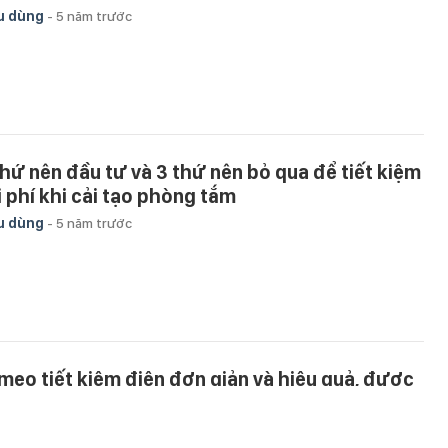
u dùng
-
5 năm trước
thứ nên đầu tư và 3 thứ nên bỏ qua để tiết kiệm
i phí khi cải tạo phòng tắm
u dùng
-
5 năm trước
 mẹo tiết kiệm điện đơn giản và hiệu quả, được
t cả các chuyên gia khuyến nghị
u dùng
-
5 năm trước