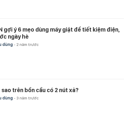
N gợi ý 6 mẹo dùng máy giặt để tiết kiệm điện,
ớc ngày hè
u dùng
-
2 năm trước
i sao trên bồn cầu có 2 nút xả?
u dùng
-
3 năm trước