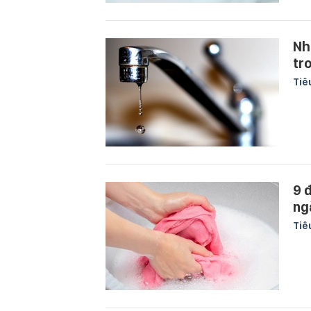
Nh
tr
Tiê
9 
ng
Tiê