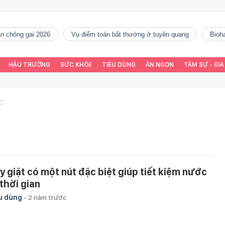
gàn chông gai 2026
vụ điểm toán bất thường ở tuyên quang
Bio
HẬU TRƯỜNG
SỨC KHỎE
TIÊU DÙNG
ĂN NGON
TÂM SỰ - GIA
C
y giặt có một nút đặc biệt giúp tiết kiệm nước
 thời gian
u dùng
-
2 năm trước