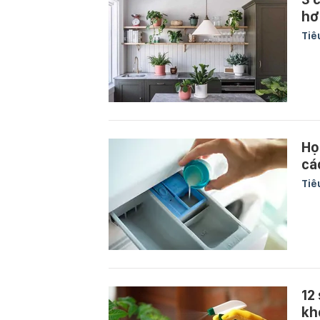
hơ
Tiê
Họ
cá
Tiê
12
kh