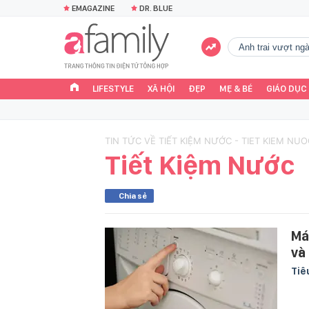
EMAGAZINE
DR. BLUE
Anh trai vượt n
LIFESTYLE
XÃ HỘI
ĐẸP
MẸ & BÉ
GIÁO DỤC
TIN TỨC VỀ TIẾT KIỆM NƯỚC - TIET KIEM NUO
Tiết Kiệm Nước
Chia sẻ
Má
và
Tiê