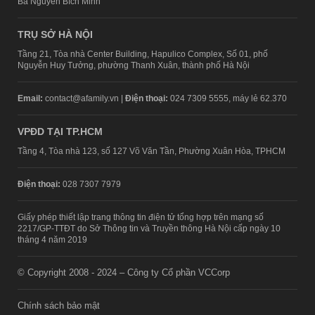
Bà Nguyễn Bích Minh
TRỤ SỞ HÀ NỘI
Tầng 21, Tòa nhà Center Building, Hapulico Complex, Số 01, phố
Nguyễn Huy Tưởng, phường Thanh Xuân, thành phố Hà Nội
Email:
contact@afamily.vn |
Điện thoại:
024 7309 5555, máy lẻ 62.370
VPĐD TẠI TP.HCM
Tầng 4, Tòa nhà 123, số 127 Võ Văn Tần, Phường Xuân Hòa, TPHCM
Điện thoại:
028 7307 7979
Giấy phép thiết lập trang thông tin điện tử tổng hợp trên mạng số
2217/GP-TTĐT do Sở Thông tin và Truyền thông Hà Nội cấp ngày 10
tháng 4 năm 2019
© Copyright 2008 - 2024 – Công ty Cổ phần VCCorp
Chính sách bảo mật