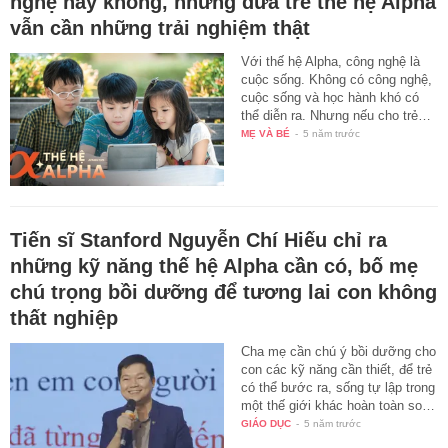
nghệ hay không, những đứa trẻ thế hệ Alpha
vẫn cần những trải nghiệm thật
Với thế hệ Alpha, công nghệ là
cuộc sống. Không có công nghệ,
cuộc sống và học hành khó có
thể diễn ra. Nhưng nếu cho trẻ…
MẸ VÀ BÉ
-
5 năm trước
Tiến sĩ Stanford Nguyễn Chí Hiếu chỉ ra
những kỹ năng thế hệ Alpha cần có, bố mẹ
chú trọng bồi dưỡng để tương lai con không
thất nghiệp
Cha mẹ cần chú ý bồi dưỡng cho
con các kỹ năng cần thiết, để trẻ
có thể bước ra, sống tự lập trong
một thế giới khác hoàn toàn so…
GIÁO DỤC
-
5 năm trước