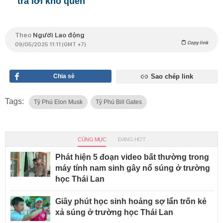
trả lời khó quên
Theo
Người Lao động
Copy link
09/05/2025 11:11 (GMT +7)
Chia sẻ
Sao chép link
Tags:
Tỷ Phú Elon Musk
Tỷ Phú Bill Gates
CÙNG MỤC
ĐANG HOT
Phát hiện 5 đoạn video bất thường trong
máy tính nam sinh gây nổ súng ở trường
học Thái Lan
Giây phút học sinh hoảng sợ lẩn trốn kẻ
xả súng ở trường học Thái Lan