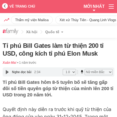
MỚI NHẤT
VỀ TRANG CHỦ
Thẩm mỹ viện Mailisa
Xét xử Thùy Tiên - Quang Linh Vlogs
Xã hội
Quốc tế
Tỉ phú Bill Gates làm từ thiện 200 tỉ
USD, công kích tỉ phú Elon Musk
Xuân Mai
1 năm trước
Nghe đọc bài
2:34
Tỉ phú Bill Gates hôm 8-5 tuyên bố sẽ tăng gấp
đôi số tiền quyên góp từ thiện của mình lên 200 tỉ
USD trong 20 năm tới.
Quyết định này diễn ra trước khi quỹ từ thiện của
ông đóng cửa vào ngày 31-12-2045. Trong một