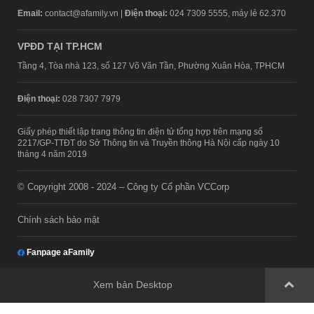
Email:
contact@afamily.vn |
Điện thoại:
024 7309 5555, máy lẻ 62.370
VPĐD TẠI TP.HCM
Tầng 4, Tòa nhà 123, số 127 Võ Văn Tần, Phường Xuân Hòa, TPHCM
Điện thoại:
028 7307 7979
Giấy phép thiết lập trang thông tin điện tử tổng hợp trên mạng số
2217/GP-TTĐT do Sở Thông tin và Truyền thông Hà Nội cấp ngày 10
tháng 4 năm 2019
© Copyright 2008 - 2024 – Công ty Cổ phần VCCorp
Chính sách bảo mật
Fanpage aFamily
Xem bản Desktop