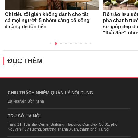
Chi tiêu tối giản không dành cho tất
Rộ trào lưu uốn
cả mọi người: 5 nhóm càng cố sống
pha chanh trướ
ít càng dễ tốn tiền
sự giúp đẹp da
"thải độc" như
ĐỌC THÊM
CHỊU TRÁCH NHIỆM QUẢN LÝ NỘI DUNG
Bà Nguyễn Bích Minh
TRỤ SỞ HÀ NỘI
Tầng 21, Tòa nhà Center Building, Hapulico Complex, Số 01, phố
Nguyễn Huy Tưởng, phường Thanh Xuân, thành phố Hà Nội