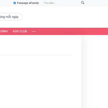
Fanpage aFamily
 nóng mỗi ngày
 ĐÌNH
40S CLUB