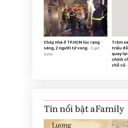
Cháy nhà ở TP.HCM lúc rạng
Trộm xe
sáng, 2 người tử vong
triệu đồ
-
5 giờ
quay lạ
trước
chính c
chỗ cũ
Tin nổi bật aFamily