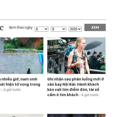
c
Xem theo ngày
XEM
h nhiều giờ, nam sinh
Ghi nhận sau phân luồng mới ở
át hiện tử vong trong
sân bay Nội Bài: Hành khách
c
kéo vali tìm điểm đón, tài xế
-
6 giờ trước
cầm ô tìm khách
-
6 giờ trước