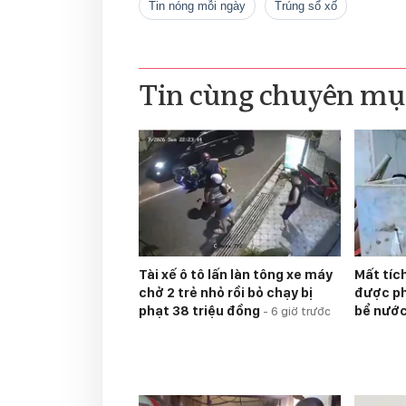
tin nóng mỗi ngày
Trúng sổ xố
Tin cùng chuyên mụ
Tài xế ô tô lấn làn tông xe máy
Mất tíc
chở 2 trẻ nhỏ rồi bỏ chạy bị
được ph
phạt 38 triệu đồng
bể nướ
-
6 giờ trước