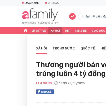
EMAGAZINE
DR. BLUE
Thẩm mỹ viện Ma
LIFESTYLE
XÃ HỘI
ĐẸP
MẸ & BÉ
GIÁO DỤC
XÃ HỘI
TRONG NƯỚC
QUỐC TẾ
HI
Thương người bán vé
trúng luôn 4 tỷ đồng
LAM GIANG,
18:33 23/05/2025
CHIA SẺ