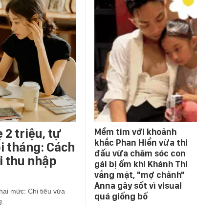
 2 triệu, tự
Mềm tim với khoảnh
khắc Phan Hiển vừa thi
i tháng: Cách
đấu vừa chăm sóc con
i thu nhập
gái bị ốm khi Khánh Thi
vắng mặt, "mợ chảnh"
Anna gây sốt vì visual
 hai mức: Chi tiêu vừa
quá giống bố
g.