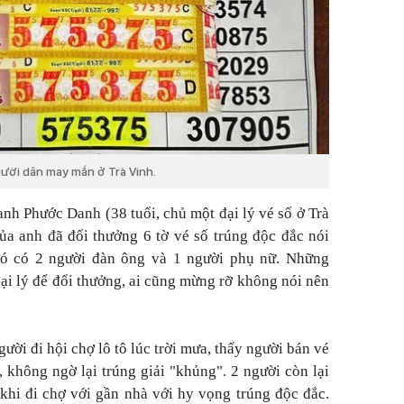
gười dân may mắn ở Trà Vinh.
 anh Phước Danh (38 tuổi, chủ một đại lý vé số ở Trà
của anh đã đổi thưởng 6 tờ vé số trúng độc đắc nói
đó có 2 người đàn ông và 1 người phụ nữ. Những
ại lý để đổi thưởng, ai cũng mừng rỡ không nói nên
gười đi hội chợ lô tô lúc trời mưa, thấy người bán vé
 không ngờ lại trúng giải "khủng". 2 người còn lại
khi đi chợ với gần nhà với hy vọng trúng độc đắc.