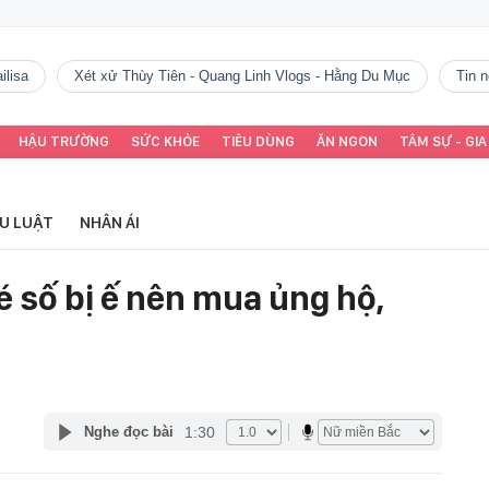
ilisa
Xét xử Thùy Tiên - Quang Linh Vlogs - Hằng Du Mục
tin
HẬU TRƯỜNG
SỨC KHỎE
TIÊU DÙNG
ĂN NGON
TÂM SỰ - GIA
ỂU LUẬT
NHÂN ÁI
 số bị ế nên mua ủng hộ,
1:30
Nghe đọc bài