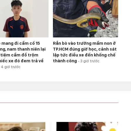
 mang đi cầm cố 15
Rắn bò vào trường mầm non ở
ng, nam thanh niên lại
TP.HCM đúng giờ học, cảnh sát
i tiệm cầm đồ trộm
lập tức điều xe đến khống chế
hiếc xe đó đem trả về
thành công
-
3 giờ trước
-
4 giờ trước