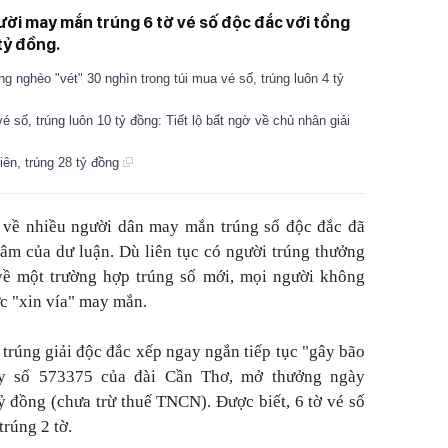
gười may mắn trúng 6 tờ vé số độc đắc với tổng
 tỷ đồng.
g nghèo "vét" 30 nghìn trong túi mua vé số, trúng luôn 4 tỷ
số, trúng luôn 10 tỷ đồng: Tiết lộ bất ngờ về chủ nhân giải
niên, trúng 28 tỷ đồng
về nhiều người dân may mắn trúng số độc đắc đã
tâm của dư luận. Dù liên tục có người trúng thưởng
về một trường hợp trúng số mới, mọi người không
cực "xin vía" may mắn.
 trúng giải độc đắc xếp ngay ngắn tiếp tục "gây bão
y số 573375 của đài Cần Thơ, mở thưởng ngày
tỷ đồng (chưa trừ thuế TNCN). Được biết, 6 tờ vé số
trúng 2 tờ.