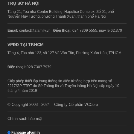
TRỤ SỞ HÀ NỘI
Tầng 21, Tòa nhà Center Building, Hapulico Complex, Số 01, phố
Nguyễn Huy Tưởng, phường Thanh Xuân, thành phố Hà Nội
Email:
contact@afamily.vn |
Điện thoại:
024 7309 5555, máy lẻ 62.370
VPĐD TẠI TP.HCM
Tầng 4, Tòa nhà 123, số 127 Võ Văn Tần, Phường Xuân Hòa, TPHCM
Điện thoại:
028 7307 7979
Giấy phép thiết lập trang thông tin điện tử tổng hợp trên mạng số
2217/GP-TTĐT do Sở Thông tin và Truyền thông Hà Nội cấp ngày 10
tháng 4 năm 2019
© Copyright 2008 - 2024 – Công ty Cổ phần VCCorp
Chính sách bảo mật
Fanpage aFamily