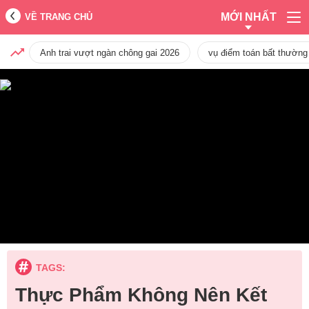
MỚI NHẤT
VỀ TRANG CHỦ
Anh trai vượt ngàn chông gai 2026
vụ điểm toán bất thường
TAGS:
Thực Phẩm Không Nên Kết