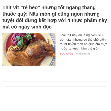
Thịt vịt "rẻ bèo" nhưng tốt ngang thang
thuốc quý: Nấu món gì cũng ngon nhưng
tuyệt đối đừng kết hợp với 4 thực phẩm này
mà có ngày sinh độc
Loại thịt này dù là nguyên liệu
đơn giản nhưng có thể chế biến
ra rất nhiều món ăn giúp ẩm thực
nước ta vươn tầm thế giới.
Tuy…
SỨC KHỎE
-
6 năm trước