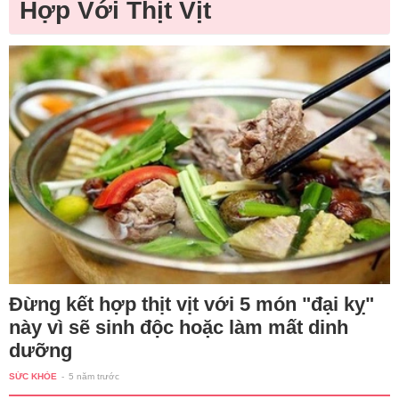
Hợp Với Thịt Vịt
Đừng kết hợp thịt vịt với 5 món "đại kỵ"
này vì sẽ sinh độc hoặc làm mất dinh
dưỡng
SỨC KHỎE
-
5 năm trước