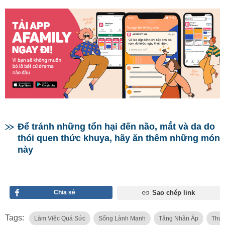
Để tránh những tổn hại đến não, mắt và da do
thói quen thức khuya, hãy ăn thêm những món
này
Chia sẻ
Sao chép link
Tags:
Làm Việc Quá Sức
Sống Lành Mạnh
Tăng Nhãn Áp
Thứ