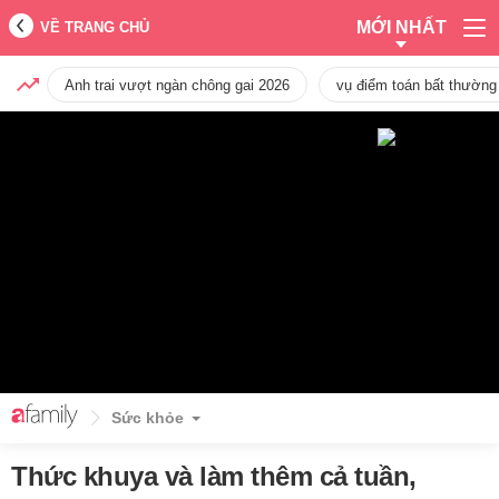
MỚI NHẤT
VỀ TRANG CHỦ
Anh trai vượt ngàn chông gai 2026
vụ điểm toán bất thường
Sức khỏe
Thức khuya và làm thêm cả tuần,