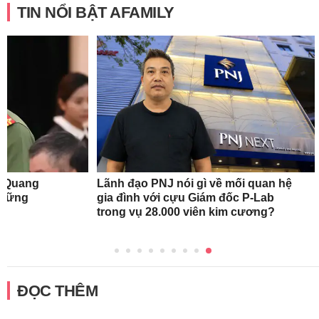
TIN NỔI BẬT AFAMILY
n Quang
Lãnh đạo PNJ nói gì về mối quan hệ
những
gia đình với cựu Giám đốc P-Lab
trong vụ 28.000 viên kim cương?
ĐỌC THÊM