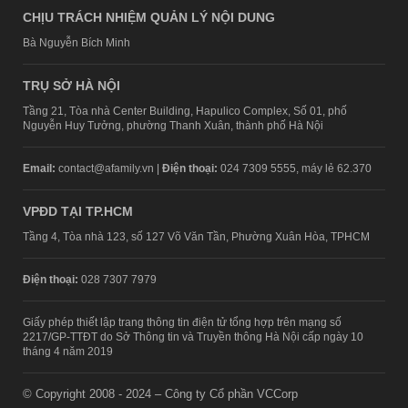
CHỊU TRÁCH NHIỆM QUẢN LÝ NỘI DUNG
Bà Nguyễn Bích Minh
TRỤ SỞ HÀ NỘI
Tầng 21, Tòa nhà Center Building, Hapulico Complex, Số 01, phố
Nguyễn Huy Tưởng, phường Thanh Xuân, thành phố Hà Nội
Email:
contact@afamily.vn |
Điện thoại:
024 7309 5555, máy lẻ 62.370
VPĐD TẠI TP.HCM
Tầng 4, Tòa nhà 123, số 127 Võ Văn Tần, Phường Xuân Hòa, TPHCM
Điện thoại:
028 7307 7979
Giấy phép thiết lập trang thông tin điện tử tổng hợp trên mạng số
2217/GP-TTĐT do Sở Thông tin và Truyền thông Hà Nội cấp ngày 10
tháng 4 năm 2019
© Copyright 2008 - 2024 – Công ty Cổ phần VCCorp