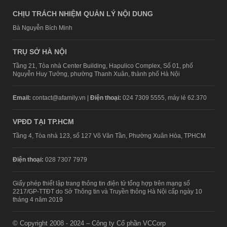
CHỊU TRÁCH NHIỆM QUẢN LÝ NỘI DUNG
Bà Nguyễn Bích Minh
TRỤ SỞ HÀ NỘI
Tầng 21, Tòa nhà Center Building, Hapulico Complex, Số 01, phố
Nguyễn Huy Tưởng, phường Thanh Xuân, thành phố Hà Nội
Email:
contact@afamily.vn |
Điện thoại:
024 7309 5555, máy lẻ 62.370
VPĐD TẠI TP.HCM
Tầng 4, Tòa nhà 123, số 127 Võ Văn Tần, Phường Xuân Hòa, TPHCM
Điện thoại:
028 7307 7979
Giấy phép thiết lập trang thông tin điện tử tổng hợp trên mạng số
2217/GP-TTĐT do Sở Thông tin và Truyền thông Hà Nội cấp ngày 10
tháng 4 năm 2019
© Copyright 2008 - 2024 – Công ty Cổ phần VCCorp