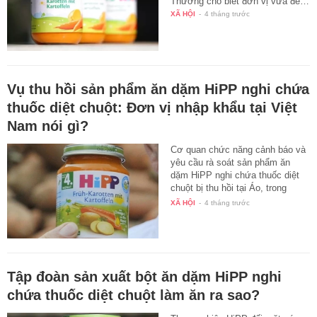
Thương cho biết đơn vị vừa đề…
XÃ HỘI
-
4 tháng trước
Vụ thu hồi sản phẩm ăn dặm HiPP nghi chứa
thuốc diệt chuột: Đơn vị nhập khẩu tại Việt
Nam nói gì?
Cơ quan chức năng cảnh báo và
yêu cầu rà soát sản phẩm ăn
dặm HiPP nghi chứa thuốc diệt
chuột bị thu hồi tại Áo, trong
khi…
XÃ HỘI
-
4 tháng trước
Tập đoàn sản xuất bột ăn dặm HiPP nghi
chứa thuốc diệt chuột làm ăn ra sao?