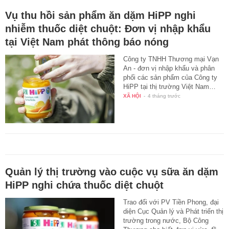
Vụ thu hồi sản phẩm ăn dặm HiPP nghi
nhiễm thuốc diệt chuột: Đơn vị nhập khẩu
tại Việt Nam phát thông báo nóng
Công ty TNHH Thương mại Vạn
An - đơn vị nhập khẩu và phân
phối các sản phẩm của Công ty
HiPP tại thị trường Việt Nam…
XÃ HỘI
-
4 tháng trước
Quản lý thị trường vào cuộc vụ sữa ăn dặm
HiPP nghi chứa thuốc diệt chuột
Trao đổi với PV Tiền Phong, đại
diện Cục Quản lý và Phát triển thị
trường trong nước, Bộ Công