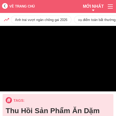
MỚI NHẤT
VỀ TRANG CHỦ
Anh trai vượt ngàn chông gai 2026
vụ điểm toán bất thường
TAGS:
Thu Hồi Sản Phẩm Ăn Dặm