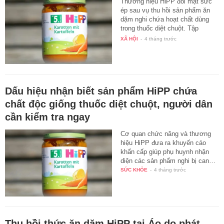
Thương hiệu HiPP đối mặt sức
ép sau vụ thu hồi sản phẩm ăn
dặm nghi chứa hoạt chất dùng
trong thuốc diệt chuột. Tập
đoàn…
XÃ HỘI
-
4 tháng trước
Dấu hiệu nhận biết sản phẩm HiPP chứa
chất độc giống thuốc diệt chuột, người dân
cần kiểm tra ngay
Cơ quan chức năng và thương
hiệu HiPP đưa ra khuyến cáo
khẩn cấp giúp phụ huynh nhận
diện các sản phẩm nghi bị can…
SỨC KHỎE
-
4 tháng trước
Thu hồi thức ăn dặm HiPP tại Áo do phát