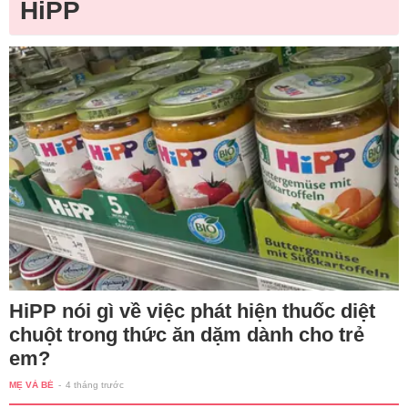
HiPP
HiPP nói gì về việc phát hiện thuốc diệt
chuột trong thức ăn dặm dành cho trẻ
em?
MẸ VÀ BÉ
-
4 tháng trước