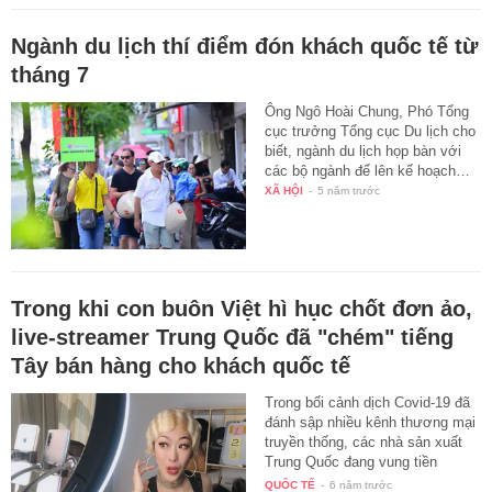
Ngành du lịch thí điểm đón khách quốc tế từ
tháng 7
Ông Ngô Hoài Chung, Phó Tổng
cục trưởng Tổng cục Du lịch cho
biết, ngành du lịch họp bàn với
các bộ ngành để lên kế hoạch…
XÃ HỘI
-
5 năm trước
Trong khi con buôn Việt hì hục chốt đơn ảo,
live-streamer Trung Quốc đã "chém" tiếng
Tây bán hàng cho khách quốc tế
Trong bối cảnh dịch Covid-19 đã
đánh sập nhiều kênh thương mại
truyền thống, các nhà sản xuất
Trung Quốc đang vung tiền
thuê…
QUỐC TẾ
-
6 năm trước