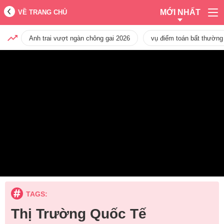
MỚI NHẤT
VỀ TRANG CHỦ
Anh trai vượt ngàn chông gai 2026
vụ điểm toán bất thường
TAGS:
Thị Trường Quốc Tế