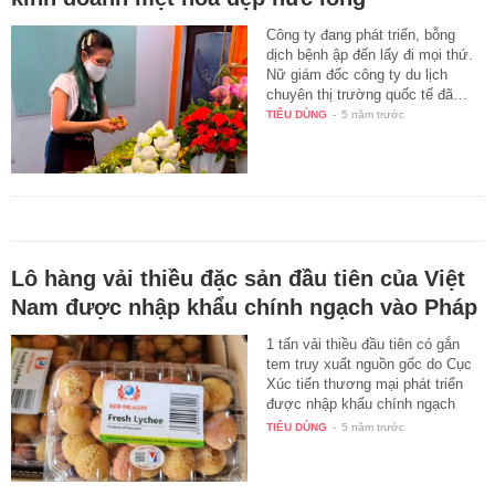
Công ty đang phát triển, bỗng
dịch bệnh ập đến lấy đi mọi thứ.
Nữ giám đốc công ty du lịch
chuyên thị trường quốc tế đã…
TIÊU DÙNG
-
5 năm trước
Lô hàng vải thiều đặc sản đầu tiên của Việt
Nam được nhập khẩu chính ngạch vào Pháp
1 tấn vải thiều đầu tiên có gắn
tem truy xuất nguồn gốc do Cục
Xúc tiến thương mại phát triển
được nhập khẩu chính ngạch
qua…
TIÊU DÙNG
-
5 năm trước