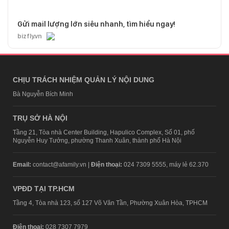
Gửi mail lượng lớn siêu nhanh, tìm hiểu ngay!
bizfly.vn
CHỊU TRÁCH NHIỆM QUẢN LÝ NỘI DUNG
Bà Nguyễn Bích Minh
TRỤ SỞ HÀ NỘI
Tầng 21, Tòa nhà Center Building, Hapulico Complex, Số 01, phố
Nguyễn Huy Tưởng, phường Thanh Xuân, thành phố Hà Nội
Email:
contact@afamily.vn |
Điện thoại:
024 7309 5555, máy lẻ 62.370
VPĐD TẠI TP.HCM
Tầng 4, Tòa nhà 123, số 127 Võ Văn Tần, Phường Xuân Hòa, TPHCM
Điện thoại:
028 7307 7979