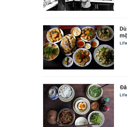
Dù
mộ
Lif
Đâ
Lif