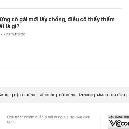
ững cô gái mới lấy chồng, điều cô thấy thấm
t là gì?
u
-
7 năm trước
ÁO DỤC
HẬU TRƯỜNG
SỨC KHỎE
TIÊU DÙNG
ĂN NGON
TÂM SỰ - GIA ĐÌNH
Chịu trách nhiệm quản lý nội dung:
Bà Nguyễn Bích
Minh.