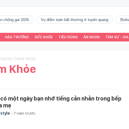
gàn chông gai 2026
vụ điểm toán bất thường ở tuyên quang
Bio
HẬU TRƯỜNG
SỨC KHỎE
TIÊU DÙNG
ĂN NGON
TÂM SỰ - GIA
M NGON THEM KHOE
m Khỏe
 có một ngày bạn nhớ tiếng cằn nhằn trong bếp
a mẹ
estyle
-
7 năm trước