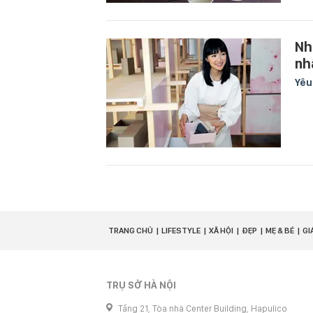
Nh
nhấ
Yê
TRANG CHỦ
LIFESTYLE
XÃ HỘI
ĐẸP
MẸ & BÉ
GI
TRỤ SỞ HÀ NỘI
Tầng 21, Tòa nhà Center Building, Hapulico