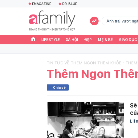
EMAGAZINE
DR. BLUE
Anh trai vượt n
LIFESTYLE
XÃ HỘI
ĐẸP
MẸ & BÉ
GIÁO DỤC
TIN TỨC VỀ THÊM NGON THÊM KHỎE - THE
Thêm Ngon Thê
Chia sẻ
Sẽ
củ
Lif