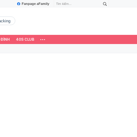
Fanpage aFamily
hacking
 ĐÌNH
40S CLUB