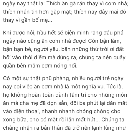
ngày nay thật lạ: Thích ăn gà rán thay vì cơm nhà;
thích nhắn tin hơn gặp mặt; thích nay đây mai đó
thay vì gần bố mẹ...
Khi được hỏi, hầu hết sẽ biện minh rằng đâu phải
ngày nào cũng ăn cơm nhà được! Còn bận làm,
bận bạn bè, người yêu, bận những thứ trời ơi đất
hỡi vào thời điểm mà đúng ra, chúng ta nên quây
quần bên mâm cơm nóng hổi.
Có một sự thật phũ phàng, nhiều người trẻ ngày
nay coi việc ăn cơm nhà là một nghĩa vụ. Tức là,
họ không hoàn toàn dành tâm trí cho những món
ăn mà cha mẹ đã dọn sẵn, đôi ba phút lại dán mắt
vào điện thoại, nhanh nhanh chóng chóng cho
xong bữa, cho có mặt rồi lặn mất hút... Chúng ta
chẳng nhận ra bản thân đã trở nên lạnh lùng như