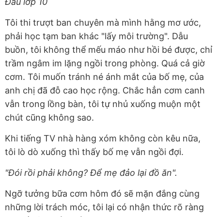
Đầu lớp 10
Tôi thi trượt ban chuyên mà mình hằng mơ ước,
phải học tạm ban khác "lấy môi trường". Dẫu
buồn, tôi không thể mếu máo như hồi bé được, chỉ
trầm ngâm im lặng ngồi trong phòng. Quá cả giờ
cơm. Tôi muốn tránh né ánh mắt của bố mẹ, của
anh chị đã đỗ cao học rộng. Chắc hẳn cơm canh
vẫn trong lồng bàn, tôi tự nhủ xuống muộn một
chút cũng không sao.
Khi tiếng TV nhà hàng xóm không còn kêu nữa,
tôi lò dò xuống thì thấy bố mẹ vẫn ngồi đợi.
"Đói rồi phải không? Để mẹ đảo lại đồ ăn".
Ngỡ tưởng bữa cơm hôm đó sẽ mặn đắng cùng
những lời trách móc, tôi lại có nhận thức rõ ràng