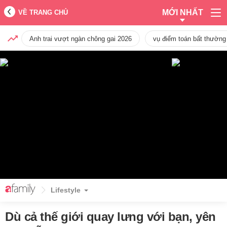
MỚI NHẤT
VỀ TRANG CHỦ
Anh trai vượt ngàn chông gai 2026
vụ điểm toán bất thường
Lifestyle
Dù cả thế giới quay lưng với bạn, yên