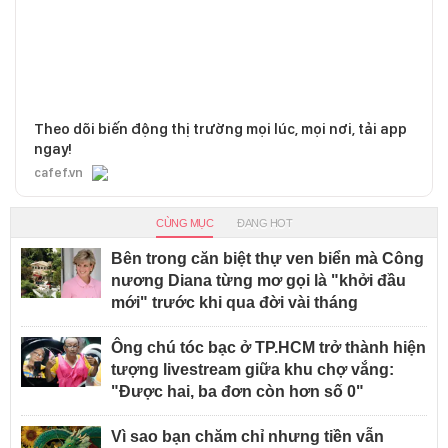
Theo dõi biến động thị trường mọi lúc, mọi nơi, tải app
ngay!
cafef.vn
CÙNG MỤC
ĐANG HOT
Bên trong căn biệt thự ven biển mà Công
nương Diana từng mơ gọi là "khởi đầu
mới" trước khi qua đời vài tháng
Ông chú tóc bạc ở TP.HCM trở thành hiện
tượng livestream giữa khu chợ vắng:
"Được hai, ba đơn còn hơn số 0"
Vì sao bạn chăm chỉ nhưng tiền vẫn