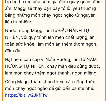
bị cho ba mẹ bữa cơm gia đình quây quần, đầm
ấm. Maggi sẽ thay bạn bày tỏ lời yêu thương
bằng những món chay ngọt ngào từ nguyên
liệu tự nhiên:
Nước tương Maggi làm từ ĐẬU NÀNH TỰ
NHIÊN, với quy trình lên men chất lượng, an
toàn sức khỏe, làm món ăn thêm thơm ngon,
đậm đà.
Hạt nêm cao cấp vị Nấm Hương, làm từ NẤM
HƯƠNG TỰ NHIÊN, chay mặn đều dùng được,
làm món chay thêm ngọt thanh, ngon miệng.
Cùng Maggi tham khảo thêm các công thức
món chay ngọt ngào để gửi đến ba mẹ nhé:
https://bit.ly/2JkfFIw