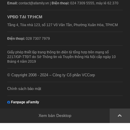
Email:
contact@afamily.vn |
Điện thoại:
024 7309 5555, máy lẻ 62.370
VPĐD TẠI TP.HCM
Tầng 4, Tòa nhà 123, số 127 Võ Văn Tần, Phường Xuân Hòa, TPHCM
Điện thoại:
028 7307 7979
Giấy phép thiết lập trang thông tin điện tử tổng hợp trên mạng số
2217/GP-TTĐT do Sở Thông tin và Truyền thông Hà Nội cấp ngày 10
tháng 4 năm 2019
© Copyright 2008 - 2024 – Công ty Cổ phần VCCorp
Chính sách bảo mật
Fanpage aFamily
Xem bản Desktop