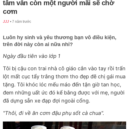
tâm vẫn còn một người mãi sẽ chờ
cơm
JJJ
7 năm trước
Luôn hy sinh và yêu thương bạn vô điều kiện,
trên đời này còn ai nữa nhỉ?
Ngày đầu tiên vào lớp 1
Tôi bị cậu con trai nhà cô giáo cắn vào tay rồi trấn
lột mất cục tẩy trắng thơm tho đẹp đẽ chị gái mua
tặng. Tôi khóc lóc mếu máo đến tận giờ tan học,
đem những uất ức đó kể bằng được với mẹ, người
đã dựng sẵn xe đạp đợi ngoài cổng.
"Thôi, đi về ăn cơm đậu phụ sốt cà chua".