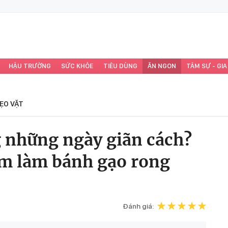
HẬU TRƯỜNG
SỨC KHỎE
TIÊU DÙNG
ĂN NGON
TÂM SỰ - GIA
ẸO VẶT
 những ngày giãn cách?
ơm làm bánh gạo rong
Đánh giá: