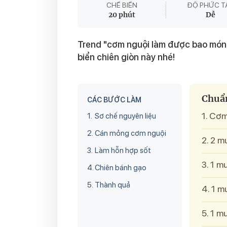
CHẾ BIẾN
ĐỘ PHỨC T
20 phút
Dễ
Trend "cơm nguội làm được bao món"
biển chiên giòn này nhé!
Chuẩn
CÁC BƯỚC LÀM
1. Cơ
1.
Sơ chế nguyên liệu
2.
Cán mỏng cơm nguội
2. 2 
3.
Làm hỗn hợp sốt
3. 1 
4.
Chiên bánh gạo
5.
Thành quả
4. 1 
5. 1 