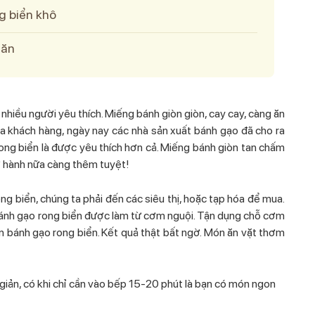
g biển khô
 ăn
hiều người yêu thích. Miếng bánh giòn giòn, cay cay, càng ăn
a khách hàng, ngày nay các nhà sản xuất bánh gạo đã cho ra
rong biển là được yêu thích hơn cả. Miếng bánh giòn tan chấm
ỡ hành nữa càng thêm tuyệt!
g biển, chúng ta phải đến các siêu thị, hoặc tạp hóa để mua.
ánh gạo rong biển được làm từ cơm nguội. Tận dụng chỗ cơm
ón bánh gạo rong biển. Kết quả thật bất ngờ. Món ăn vặt thơm
giản, có khi chỉ cần vào bếp 15-20 phút là bạn có món ngon