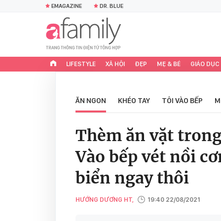
EMAGAZINE
DR. BLUE
LIFESTYLE
XÃ HỘI
ĐẸP
MẸ & BÉ
GIÁO DỤC
ĂN NGON
KHÉO TAY
TÔI VÀO BẾP
M
Thèm ăn vặt trong
Vào bếp vét nồi c
biển ngay thôi
HƯỚNG DƯƠNG HT,
19:40 22/08/2021