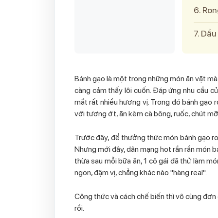
6. Ron
7. Dầu
Bánh gạo là một trong những món ăn vặt mà n
càng cảm thấy lôi cuốn. Đáp ứng nhu cầu củ
mắt rất nhiều hương vị. Trong đó bánh gạo 
với tương ớt, ăn kèm cà bông, ruốc, chút m
Trước đây, để thưởng thức món bánh gạo ron
Nhưng mới đây, dân mạng hot rần rần món b
thừa sau mỗi bữa ăn, 1 cô gái đã thử làm m
ngon, đậm vị, chẳng khác nào "hàng real".
Công thức và cách chế biến thì vô cùng đơn 
rồi.