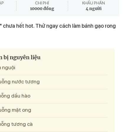
ẠP
CHI PHÍ
KHẨU PHẦN
10000 đồng
4 người
 chưa hết hot. Thử ngay cách làm bánh gạo rong
 bị nguyên liệu
m nguội
muỗng nước tương
muỗng dầu hào
muỗng mật ong
muỗng tương cà