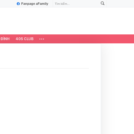
Fanpage aFamily
 ĐÌNH
40S CLUB