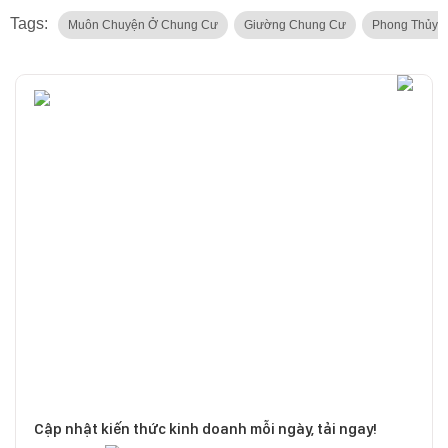
Tags:
Muôn Chuyện Ở Chung Cư
Giường Chung Cư
Phong Thủy 
Cập nhật kiến thức kinh doanh mỗi ngày, tải ngay!