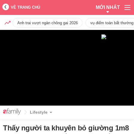
MỚI NHẤT
VỀ TRANG CHỦ
Anh trai vượt ngàn chông gai 2026
vụ điểm toán bất thường
Lifestyle
Thấy người ta khuyên bỏ giường 1m8