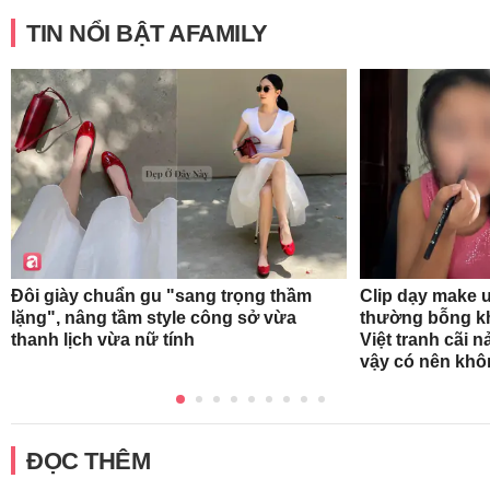
TIN NỔI BẬT AFAMILY
Đôi giày chuẩn gu "sang trọng thầm
Clip dạy make 
lặng", nâng tầm style công sở vừa
thường bỗng k
thanh lịch vừa nữ tính
Việt tranh cãi 
vậy có nên kh
ĐỌC THÊM