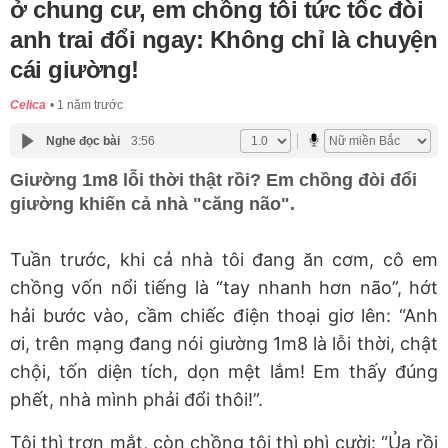
ở chung cư, em chồng tôi tức tốc đòi
anh trai đổi ngay: Không chỉ là chuyện
cái giường!
Celica
1 năm trước
Nghe đọc bài
3:56
Giường 1m8 lỗi thời thật rồi? Em chồng đòi đổi
giường khiến cả nhà "căng não".
Tuần trước, khi cả nhà tôi đang ăn cơm, cô em
chồng vốn nổi tiếng là “tay nhanh hơn não”, hớt
hải bước vào, cầm chiếc điện thoại giơ lên: “Anh
ơi, trên mạng đang nói giường 1m8 là lỗi thời, chật
chội, tốn diện tích, dọn mệt lắm! Em thấy đúng
phết, nhà mình phải đổi thôi!”.
Tôi thì trợn mắt, còn chồng tôi thì phì cười: “Ủa rồi