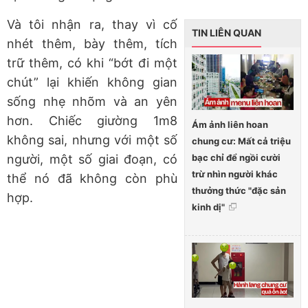
Và tôi nhận ra, thay vì cố
TIN LIÊN QUAN
nhét thêm, bày thêm, tích
trữ thêm, có khi “bớt đi một
chút” lại khiến không gian
sống nhẹ nhõm và an yên
hơn. Chiếc giường 1m8
Ám ảnh liên hoan
không sai, nhưng với một số
chung cư: Mất cả triệu
bạc chỉ để ngồi cười
người, một số giai đoạn, có
trừ nhìn người khác
thể nó đã không còn phù
thưởng thức "đặc sản
hợp.
kinh dị"