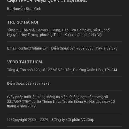
CHỊU TRÁCH NHIỆM QUẢN LÝ NỘI DUNG
Bà Nguyễn Bích Minh
TRỤ SỞ HÀ NỘI
Tầng 21, Tòa nhà Center Building, Hapulico Complex, Số 01, phố
Nguyễn Huy Tưởng, phường Thanh Xuân, thành phố Hà Nội
Email:
contact@afamily.vn |
Điện thoại:
024 7309 5555, máy lẻ 62.370
VPĐD TẠI TP.HCM
Tầng 4, Tòa nhà 123, số 127 Võ Văn Tần, Phường Xuân Hòa, TPHCM
Điện thoại:
028 7307 7979
Giấy phép thiết lập trang thông tin điện tử tổng hợp trên mạng số
2217/GP-TTĐT do Sở Thông tin và Truyền thông Hà Nội cấp ngày 10
tháng 4 năm 2019
© Copyright 2008 - 2024 – Công ty Cổ phần VCCorp