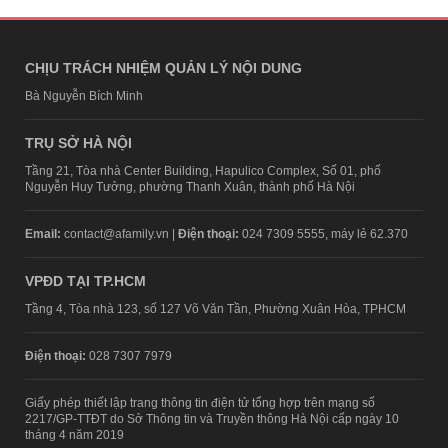
CHỊU TRÁCH NHIỆM QUẢN LÝ NỘI DUNG
Bà Nguyễn Bích Minh
TRỤ SỞ HÀ NỘI
Tầng 21, Tòa nhà Center Building, Hapulico Complex, Số 01, phố
Nguyễn Huy Tưởng, phường Thanh Xuân, thành phố Hà Nội
Email:
contact@afamily.vn |
Điện thoại:
024 7309 5555, máy lẻ 62.370
VPĐD TẠI TP.HCM
Tầng 4, Tòa nhà 123, số 127 Võ Văn Tần, Phường Xuân Hòa, TPHCM
Điện thoại:
028 7307 7979
Giấy phép thiết lập trang thông tin điện tử tổng hợp trên mạng số
2217/GP-TTĐT do Sở Thông tin và Truyền thông Hà Nội cấp ngày 10
tháng 4 năm 2019