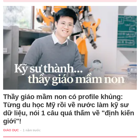
Thầy giáo mầm non có profile khủng:
Từng du học Mỹ rồi về nước làm kỹ sư
dữ liệu, nói 1 câu quá thấm về "định kiến
giới"!
GIÁO DỤC
-
1 năm trước