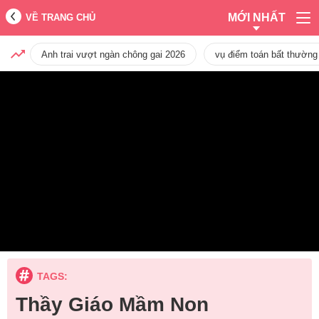
MỚI NHẤT
VỀ TRANG CHỦ
Anh trai vượt ngàn chông gai 2026
vụ điểm toán bất thường
TAGS:
Thầy Giáo Mầm Non