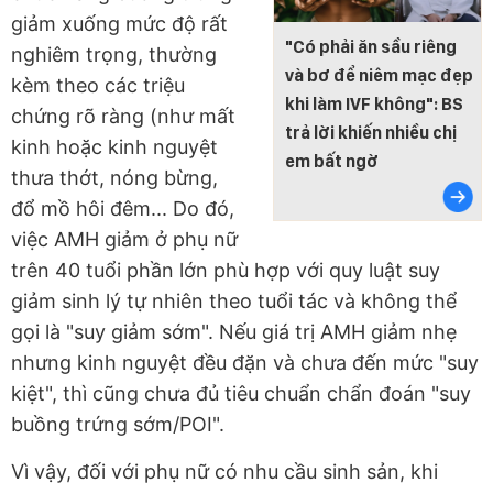
giảm xuống mức độ rất
"Có phải ăn sầu riêng
nghiêm trọng, thường
và bơ để niêm mạc đẹp
kèm theo các triệu
khi làm IVF không": BS
chứng rõ ràng (như mất
trả lời khiến nhiều chị
kinh hoặc kinh nguyệt
em bất ngờ
thưa thớt, nóng bừng,
đổ mồ hôi đêm... Do đó,
việc AMH giảm ở phụ nữ
trên 40 tuổi phần lớn phù hợp với quy luật suy
giảm sinh lý tự nhiên theo tuổi tác và không thể
gọi là "suy giảm sớm". Nếu giá trị AMH giảm nhẹ
nhưng kinh nguyệt đều đặn và chưa đến mức "suy
kiệt", thì cũng chưa đủ tiêu chuẩn chẩn đoán "suy
buồng trứng sớm/POI".
Vì vậy, đối với phụ nữ có nhu cầu sinh sản, khi