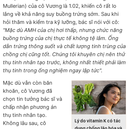
Mullerian) của cô Vương là 1.02, khiến cô rất lo
lắng về khả năng suy buồng trứng sớm. Sau khi
hỏi thăm và kiểm tra kỹ lưỡng, bác sĩ nói với cô:
"Mặc dù AMH của chị hơi thấp, nhưng chức năng
buồng trứng của chị thực tế không tệ lắm. Ống
dẫn trứng thông suốt và chất lượng tinh trùng của
chồng chị cũng tốt. Chúng tôi khuyên chị nên thử
thụ tinh nhân tạo trước, không nhất thiết phải làm
thụ tinh trong ống nghiệm ngay lập tức".
Mặc dù vẫn còn băn
khoăn, cô Vương đã
chọn tin tưởng bác sĩ và
chấp nhận phương án
thụ tinh nhân tạo.
Lý do vitamin K có tác
Không lâu sau, cô
dụng chống lão hóa và