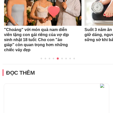
"Choáng" với món quà nam diễn
Suốt 3 năm ăn
viên tặng con gái riêng của vợ dịp
giữ dáng, ngư
sinh nhật 18 tuổi: Cho con "áo
sững sờ khi bá
giáp" còn quan trọng hơn những
chiếc váy đẹp
ĐỌC THÊM