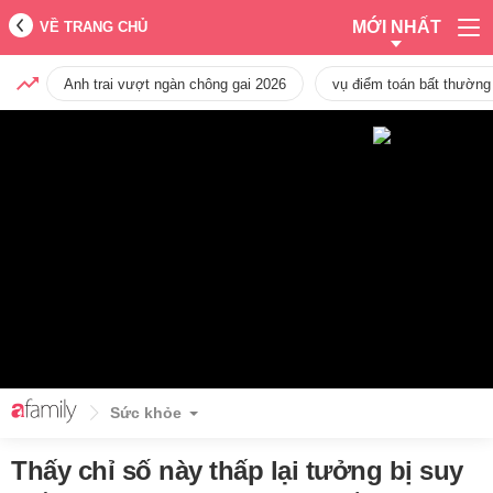
MỚI NHẤT
VỀ TRANG CHỦ
Anh trai vượt ngàn chông gai 2026
vụ điểm toán bất thường
Sức khỏe
Thấy chỉ số này thấp lại tưởng bị suy