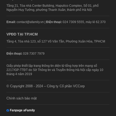
Tầng 21, Tòa nhà Center Building, Hapulico Complex, Số 01, phố
Nguyễn Huy Tưởng, phường Thanh Xuân, thành phố Hà Nội
Email:
contact@afamily.vn |
Điện thoại:
024 7309 5555, máy lẻ 62.370
VPĐD TẠI TP.HCM
Tầng 4, Tòa nhà 123, số 127 Võ Văn Tần, Phường Xuân Hòa, TPHCM
Điện thoại:
028 7307 7979
Giấy phép thiết lập trang thông tin điện tử tổng hợp trên mạng số
2217/GP-TTĐT do Sở Thông tin và Truyền thông Hà Nội cấp ngày 10
tháng 4 năm 2019
© Copyright 2008 - 2024 – Công ty Cổ phần VCCorp
Chính sách bảo mật
Fanpage aFamily