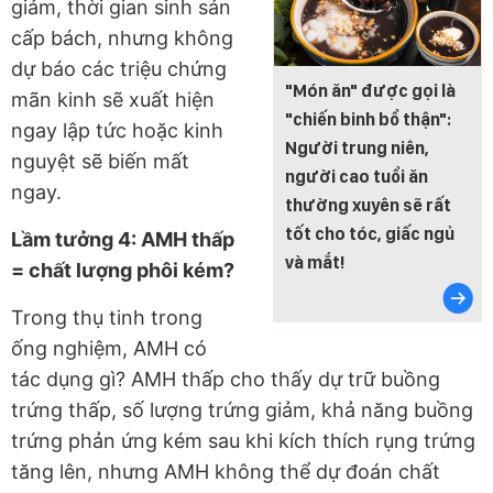
giảm, thời gian sinh sản
cấp bách, nhưng không
dự báo các triệu chứng
"Món ăn" được gọi là
mãn kinh sẽ xuất hiện
"chiến binh bổ thận":
ngay lập tức hoặc kinh
Người trung niên,
nguyệt sẽ biến mất
người cao tuổi ăn
ngay.
thường xuyên sẽ rất
tốt cho tóc, giấc ngủ
Lầm tưởng 4: AMH thấp
và mắt!
= chất lượng phôi kém?
Trong thụ tinh trong
ống nghiệm, AMH có
tác dụng gì? AMH thấp cho thấy dự trữ buồng
trứng thấp, số lượng trứng giảm, khả năng buồng
trứng phản ứng kém sau khi kích thích rụng trứng
tăng lên, nhưng AMH không thể dự đoán chất