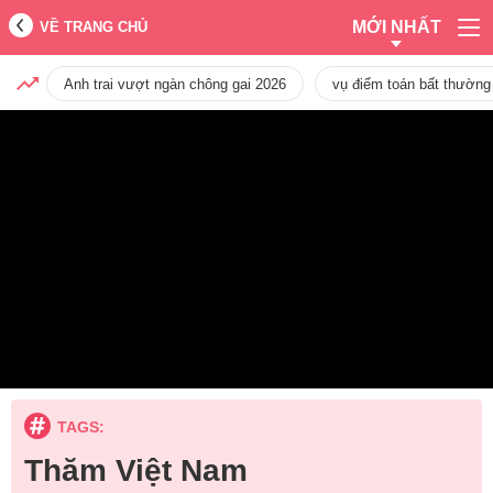
MỚI NHẤT
VỀ TRANG CHỦ
Anh trai vượt ngàn chông gai 2026
vụ điểm toán bất thường
TAGS:
Thăm Việt Nam