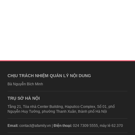
CHỊU TRÁCH NHIỆM QUẢN LÝ NỘI DUNG
Bà Nguyễn Bích Minh
TRỤ SỞ HÀ NỘI
Tầng 21, Tòa nhà Center Building, Hapulico Complex, Số 01, phố
Nguyễn Huy Tưởng, phường Thanh Xuân, thành phố Hà Nội
Email:
contact@afamily.vn |
Điện thoại:
024 7309 5555, máy lẻ 62.370