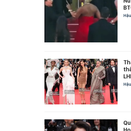
Nữ
BT
Hậu
Th
th
LH
Hậu
Qu
Ho