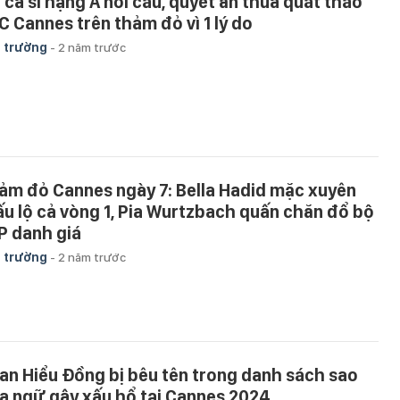
 ca sĩ hạng A nổi cáu, quyết ăn thua quát tháo
C Cannes trên thảm đỏ vì 1 lý do
 trường
-
2 năm trước
ảm đỏ Cannes ngày 7: Bella Hadid mặc xuyên
ấu lộ cả vòng 1, Pia Wurtzbach quấn chăn đổ bộ
P danh giá
 trường
-
2 năm trước
an Hiểu Đồng bị bêu tên trong danh sách sao
a ngữ gây xấu hổ tại Cannes 2024