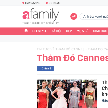
EMAGAZINE
DR. BLUE
Anh trai vượt n
LIFESTYLE
XÃ HỘI
ĐẸP
MẸ & BÉ
GIÁO DỤC
TIN TỨC VỀ THẢM ĐÓ CANNES - THAM DO C
Thảm Đó Canne
Chia sẻ
Th
Ch
kh
Hậu