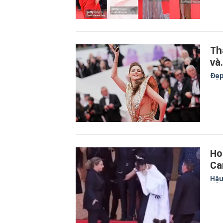
Th
và
Đẹ
Ho
Ca
Hậu