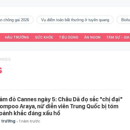
gàn chông gai 2026
vụ điểm toán bất thường ở tuyên quang
Bio
HẬU TRƯỜNG
SỨC KHỎE
TIÊU DÙNG
ĂN NGON
TÂM SỰ - GIA
ANNES
s
ảm đỏ Cannes ngày 5: Châu Dã đọ sắc "chị đại"
ompoo Araya, nữ diễn viên Trung Quốc bị tóm
oảnh khắc đáng xấu hổ
 trường
-
1 năm trước