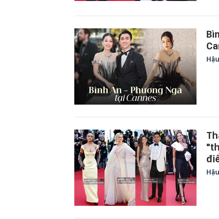
Bì
Ca
Hậu
Th
"t
điể
Hậu