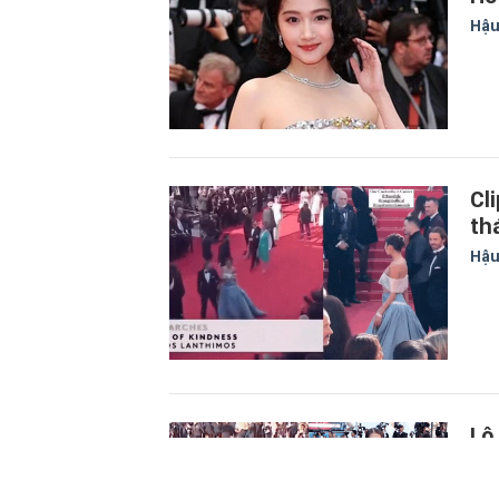
Hậu
Cl
th
Hậu
Lộ
Lê 
Hậu