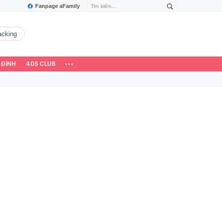
Fanpage aFamily
hacking
 ĐÌNH
40S CLUB