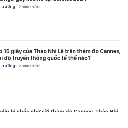
 trường
-
2 năm trước
ip 15 giây của Thảo Nhi Lê trên thảm đỏ Cannes,
ái độ truyền thông quốc tế thế nào?
 trường
-
2 năm trước
 clip bị nhắc nhở rời thảm đỏ Cannes, Thảo Nhi
nói gì?
 trường
-
2 năm trước