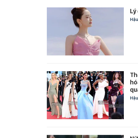
Lý
Hậu
Th
hó
qu
Hậu