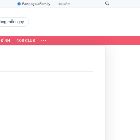
Fanpage aFamily
 nóng mỗi ngày
 ĐÌNH
40S CLUB