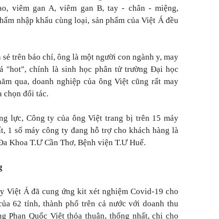
o, viêm gan A, viêm gan B, tay - chân - miệng,
hẩm nhập khẩu cùng loại, sản phẩm của Việt Á đều
sẻ trên báo chí, ông là một người con ngành y, may
 "hot", chính là sinh học phân tử trường Đại học
ăm qua, doanh nghiệp của ông Việt cũng rất may
 chọn đối tác.
ăng lực, Công ty của ông Việt trang bị trên 15 máy
t, 1 số máy công ty đang hỗ trợ cho khách hàng là
 Đa Khoa T.Ư Cần Thơ, Bệnh viện T.Ư Huế.
g
ty Việt Á đã cung ứng kit xét nghiệm Covid-19 cho
ủa 62 tỉnh, thành phố trên cả nước với doanh thu
g Phan Quốc Việt thỏa thuận, thống nhất, chi cho