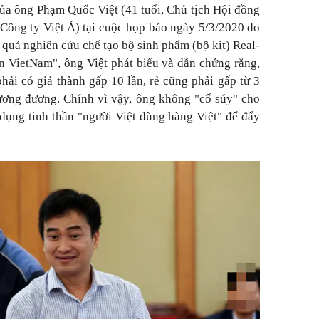
của ông Phạm Quốc Việt (41 tuổi, Chủ tịch Hội đồng
 Công ty Việt Á) tại cuộc họp báo ngày 5/3/2020 do
quả nghiên cứu chế tạo bộ sinh phẩm (bộ kit) Real-
n VietNam", ông Việt phát biểu và dẫn chứng rằng,
phải có giá thành gấp 10 lần, rẻ cũng phải gấp từ 3
tương đương. Chính vì vậy, ông không "cổ súy" cho
 dụng tinh thần "người Việt dùng hàng Việt" để đẩy