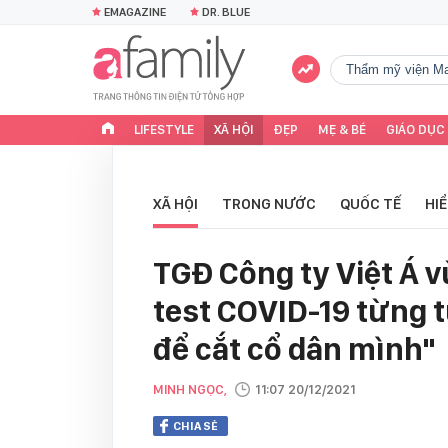
EMAGAZINE
DR. BLUE
Thẩm mỹ viện Ma
LIFESTYLE
XÃ HỘI
ĐẸP
MẸ & BÉ
GIÁO DỤC
XÃ HỘI
TRONG NƯỚC
QUỐC TẾ
HI
TGĐ Công ty Việt Á vừa
test COVID-19 từng t
để cắt cổ dân mình"
MINH NGỌC,
11:07 20/12/2021
CHIA SẺ