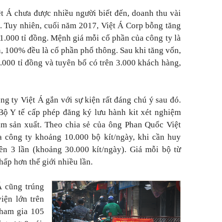
ệt Á chưa được nhiều người biết đến, doanh thu vài
ỗ. Tuy nhiên, cuối năm 2017, Việt Á Corp bỗng tăng
 1.000 tỉ đồng. Mệnh giá mỗi cổ phần của công ty là
n, 100% đều là cổ phần phổ thông. Sau khi tăng vốn,
4.000 tỉ đồng và tuyên bố có trên 3.000 khách hàng,
ng ty Việt Á gắn với sự kiện rất đáng chú ý sau đó.
Bộ Y tế cấp phép đăng ký lưu hành kit xét nghiệm
am sản xuất. Theo chia sẻ của ông Phan Quốc Việt
a công ty khoảng 10.000 bộ kít/ngày, khi cần huy
ên 3 lần (khoảng 30.000 kít/ngày). Giá mỗi bộ từ
hấp hơn thế giới nhiều lần.
 Á cũng trúng
viện lớn trên
tham gia 105