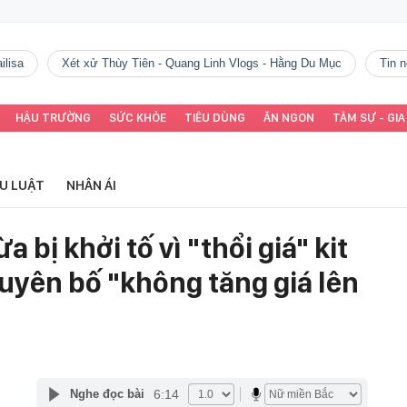
ilisa
Xét xử Thùy Tiên - Quang Linh Vlogs - Hằng Du Mục
tin
HẬU TRƯỜNG
SỨC KHỎE
TIÊU DÙNG
ĂN NGON
TÂM SỰ - GIA
ỂU LUẬT
NHÂN ÁI
 bị khởi tố vì "thổi giá" kit
uyên bố "không tăng giá lên
6:14
Nghe đọc bài