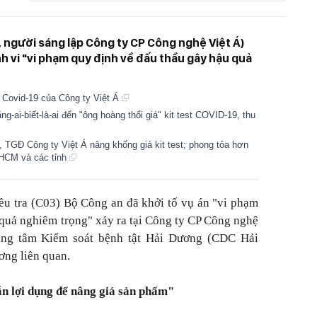
, người sáng lập Công ty CP Công nghệ Việt Á)
nh vi "vi phạm quy định về đấu thầu gây hậu quả
 Covid-19 của Công ty Việt Á
-ai-biết-là-ai đến "ông hoàng thổi giá" kit test COVID-19, thu
TGĐ Công ty Việt Á nâng khống giá kit test; phong tỏa hơn
.HCM và các tỉnh
ều tra (C03) Bộ Công an đã khởi tố vụ án "vi phạm
 quả nghiêm trọng" xảy ra tại Công ty CP Công nghệ
rung tâm Kiểm soát bệnh tật Hải Dương (CDC Hải
ơng liên quan.
ẫn lợi dụng để nâng giá sản phẩm"