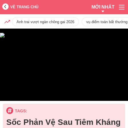
MỚI NHẤT
VỀ TRANG CHỦ
Anh trai vượt ngàn chông gai 2026
vụ điểm toán bất thường
TAGS:
Sốc Phản Vệ Sau Tiêm Kháng