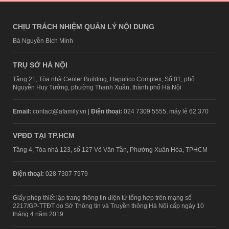
CHỊU TRÁCH NHIỆM QUẢN LÝ NỘI DUNG
Bà Nguyễn Bích Minh
TRỤ SỞ HÀ NỘI
Tầng 21, Tòa nhà Center Building, Hapulico Complex, Số 01, phố
Nguyễn Huy Tưởng, phường Thanh Xuân, thành phố Hà Nội
Email:
contact@afamily.vn |
Điện thoại:
024 7309 5555, máy lẻ 62.370
VPĐD TẠI TP.HCM
Tầng 4, Tòa nhà 123, số 127 Võ Văn Tần, Phường Xuân Hòa, TPHCM
Điện thoại:
028 7307 7979
Giấy phép thiết lập trang thông tin điện tử tổng hợp trên mạng số
2217/GP-TTĐT do Sở Thông tin và Truyền thông Hà Nội cấp ngày 10
tháng 4 năm 2019