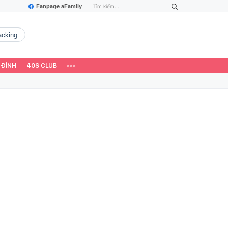
Fanpage aFamily
hacking
 ĐÌNH
40S CLUB