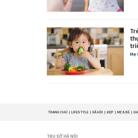
Tr
th
tr
Mẹ 
TRANG CHỦ
LIFESTYLE
XÃ HỘI
ĐẸP
MẸ & BÉ
GI
TRỤ SỞ HÀ NỘI