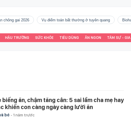
gàn chông gai 2026
vụ điểm toán bất thường ở tuyên quang
Bio
HẬU TRƯỜNG
SỨC KHỎE
TIÊU DÙNG
ĂN NGON
TÂM SỰ - GIA
ẻ biếng ăn, chậm tăng cân: 5 sai lầm cha mẹ hay
c khiến con càng ngày càng lười ăn
và bé
-
1 năm trước