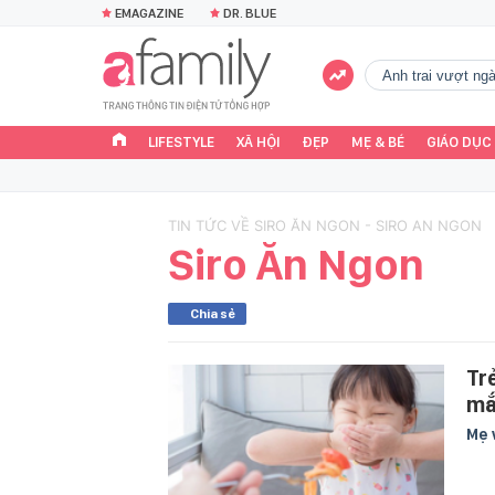
EMAGAZINE
DR. BLUE
Anh trai vượt n
LIFESTYLE
XÃ HỘI
ĐẸP
MẸ & BÉ
GIÁO DỤC
TIN TỨC VỀ SIRO ĂN NGON - SIRO AN NGON
Siro Ăn Ngon
Chia sẻ
Tr
mắ
Mẹ 