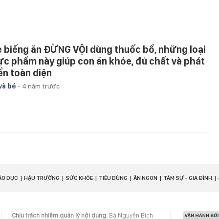
ẻ biếng ăn ĐỪNG VỘI dùng thuốc bổ, những loại
ực phẩm này giúp con ăn khỏe, đủ chất và phát
iển toàn diện
và bé
-
4 năm trước
ÁO DỤC
HẬU TRƯỜNG
SỨC KHỎE
TIÊU DÙNG
ĂN NGON
TÂM SỰ - GIA ĐÌNH
Chịu trách nhiệm quản lý nội dung:
Bà Nguyễn Bích