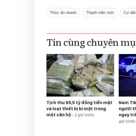
thức ăn nhanh
thanh niên mới
cư dâ
Tin cùng chuyên mụ
Tịch thu 65,5 tỷ đồng tiền mặt
Nam Ti
và loạt thiết bị bí mật trong
người t
một căn hộ
ngay tr
-
2 giờ trước
giờ trước