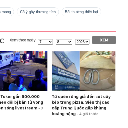
n mang
cố ý gây thương tích
bồi thường thiệt hại
c
Xem theo ngày
XEM
kToker gần 600.000
Từ quên răng giả đến sót cây
heo dõi bị bắn tử vong
kéo trong pizza: Siêu thị cao
ên sóng livestream
cấp Trung Quốc gặp khủng
-
3
hoảng nặng
-
4 giờ trước