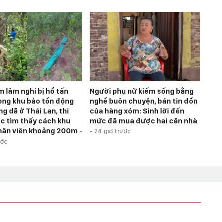
m lâm nghi bị hổ tấn
Người phụ nữ kiếm sống bằng
ong khu bảo tồn động
nghề buôn chuyện, bán tin đồn
g dã ở Thái Lan, thi
của hàng xóm: Sinh lời đến
c tìm thấy cách khu
mức đã mua được hai căn nhà
hân viên khoảng 200m
-
-
24 giờ trước
ước