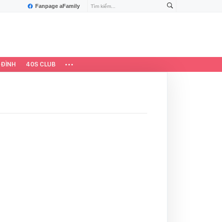
Fanpage aFamily
 ĐÌNH
40S CLUB