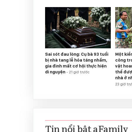
Sai sót đau lòng: Cụ bà 93 tuổi
Một kiể
bị nhà tang lễ hỏa táng nhầm,
công tr
gia đình mất cơ hội thực hiện
vật hoan
di nguyện
thể đượ
-
21 giờ trước
nhà ở n
23 giờ tr
Tin nổi bật aFamily