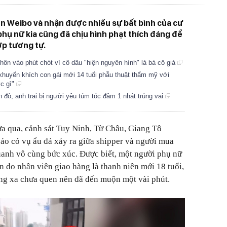
ên Weibo và nhận được nhiều sự bất bình của cư
hụ nữ kia cũng đã chịu hình phạt thích đáng để
p tương tự.
hôn vào phút chót vì cô dâu "hiện nguyên hình" là bà cô già
huyến khích con gái mới 14 tuổi phẫu thuật thẩm mỹ với
ợc gì"
 đỏ, anh trai bị người yêu túm tóc đâm 1 nhát trúng vai
ừa qua, cảnh sát Tuy Ninh, Từ Châu, Giang Tô
áo có vụ ẩu đả xảy ra giữa shipper và người mua
anh vô cùng bức xúc. Được biết, một người phụ nữ
n do nhân viên giao hàng là thanh niên mới 18 tuổi,
ờng xa chưa quen nên đã đến muộn một vài phút.