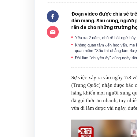
Đoạn video được chia sẻ tr
dân mạng. Sau cùng, người p
răn đe cho những trường hợ
Yêu xa 2 năm, chú rể bất ngờ hủy 
Không quan tâm đến học vấn, mẹ k
quan niệm "Xấu thì chẳng làm đư
Đòi làm "chuyện ấy" đúng ngày đèn
Sự việc xảy ra vào ngày 7/8 v
(Trung Quốc) nhận được báo c
hàng khiến mọi người xung qu
đã gọi thức ăn nhanh, tuy nhiê
vừa đi làm được vài ngày, đư