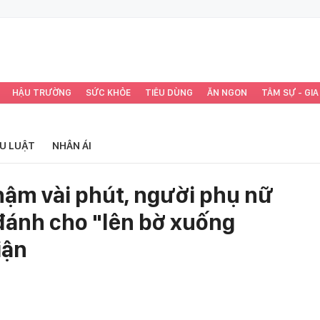
HẬU TRƯỜNG
SỨC KHỎE
TIÊU DÙNG
ĂN NGON
TÂM SỰ - GIA
ỂU LUẬT
NHÂN ÁI
hậm vài phút, người phụ nữ
đánh cho "lên bờ xuống
iận