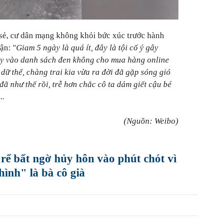
 sẻ, cư dân mạng không khỏi bức xúc trước hành
ận: "
Giam 5 ngày là quá ít, đây là tội cố ý gây
này vào danh sách đen không cho mua hàng online
dữ thế, chàng trai kia vừa ra đời đã gặp sóng gió
đã như thế rồi, trễ hơn chắc cô ta dám giết cậu bé
..
(Nguồn: Weibo)
rể bất ngờ hủy hôn vào phút chót vì
ình" là bà cô già