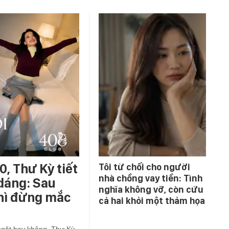
0, Thư Kỳ tiết
Tôi từ chối cho người
nhà chồng vay tiền: Tình
 dáng: Sau
nghĩa không vỡ, còn cứu
thì đừng mắc
cả hai khỏi một thảm họa
ngặt hay không, Thư Kỳ