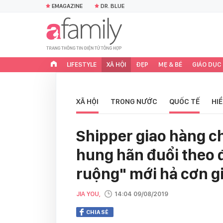
EMAGAZINE
DR. BLUE
LIFESTYLE
XÃ HỘI
ĐẸP
MẸ & BÉ
GIÁO DỤC
XÃ HỘI
TRONG NƯỚC
QUỐC TẾ
HI
Shipper giao hàng c
hung hãn đuổi theo 
ruộng" mới hả cơn g
JIA YOU,
14:04 09/08/2019
CHIA SẺ