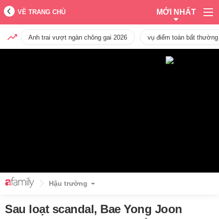
MỚI NHẤT
VỀ TRANG CHỦ
Anh trai vượt ngàn chông gai 2026
vụ điểm toán bất thường
Hậu trường
Sau loạt scandal, Bae Yong Joon