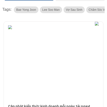
Tags:
Bae Yong Joon
Lee Soo Man
Vợ Sau Sinh
Chăm Sóc Vợ
Cập nhật kiến thức kinh doanh mỗi ngày, tải ngay!