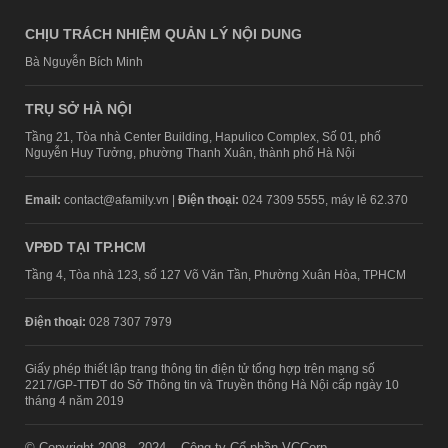
CHỊU TRÁCH NHIỆM QUẢN LÝ NỘI DUNG
Bà Nguyễn Bích Minh
TRỤ SỞ HÀ NỘI
Tầng 21, Tòa nhà Center Building, Hapulico Complex, Số 01, phố
Nguyễn Huy Tưởng, phường Thanh Xuân, thành phố Hà Nội
Email:
contact@afamily.vn |
Điện thoại:
024 7309 5555, máy lẻ 62.370
VPĐD TẠI TP.HCM
Tầng 4, Tòa nhà 123, số 127 Võ Văn Tần, Phường Xuân Hòa, TPHCM
Điện thoại:
028 7307 7979
Giấy phép thiết lập trang thông tin điện tử tổng hợp trên mạng số
2217/GP-TTĐT do Sở Thông tin và Truyền thông Hà Nội cấp ngày 10
tháng 4 năm 2019
© Copyright 2008 - 2024 – Công ty Cổ phần VCCorp