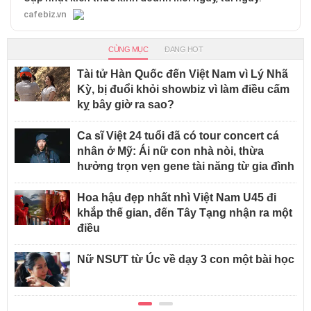
cafebiz.vn
CÙNG MỤC
ĐANG HOT
Tài tử Hàn Quốc đến Việt Nam vì Lý Nhã
Kỳ, bị đuổi khỏi showbiz vì làm điều cấm
kỵ bây giờ ra sao?
Ca sĩ Việt 24 tuổi đã có tour concert cá
nhân ở Mỹ: Ái nữ con nhà nòi, thừa
hưởng trọn vẹn gene tài năng từ gia đình
Hoa hậu đẹp nhất nhì Việt Nam U45 đi
khắp thế gian, đến Tây Tạng nhận ra một
điều
Nữ NSƯT từ Úc về dạy 3 con một bài học