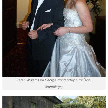
Sarah Williams và George trong ngày cưới (Ảnh:
littlethings)