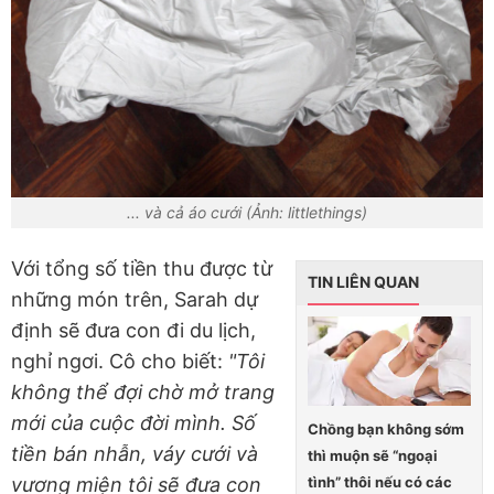
... và cả áo cưới (Ảnh: littlethings)
Với tổng số tiền thu được từ
TIN LIÊN QUAN
những món trên, Sarah dự
định sẽ đưa con đi du lịch,
nghỉ ngơi. Cô cho biết:
"Tôi
không thể đợi chờ mở trang
mới của cuộc đời mình. Số
Chồng bạn không sớm
tiền bán nhẫn, váy cưới và
thì muộn sẽ “ngoại
tình” thôi nếu có các
vương miện tôi sẽ đưa con