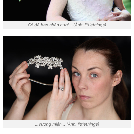
Cô đã bán nhẫn cưới... (Ảnh: littlethings)
...vương miện... (Ảnh: littlethings)