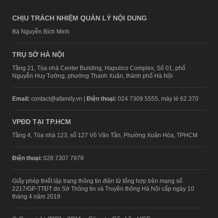
CHỊU TRÁCH NHIỆM QUẢN LÝ NỘI DUNG
Bà Nguyễn Bích Minh
TRỤ SỞ HÀ NỘI
Tầng 21, Tòa nhà Center Building, Hapulico Complex, Số 01, phố
Nguyễn Huy Tưởng, phường Thanh Xuân, thành phố Hà Nội
Email:
contact@afamily.vn |
Điện thoại:
024 7309 5555, máy lẻ 62.370
VPĐD TẠI TP.HCM
Tầng 4, Tòa nhà 123, số 127 Võ Văn Tần, Phường Xuân Hòa, TPHCM
Điện thoại:
028 7307 7979
Giấy phép thiết lập trang thông tin điện tử tổng hợp trên mạng số
2217/GP-TTĐT do Sở Thông tin và Truyền thông Hà Nội cấp ngày 10
tháng 4 năm 2019