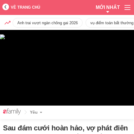
MỚI NHẤT
VỀ TRANG CHỦ
Anh trai vượt ngàn chông gai 2026
vụ điểm toán bất thường
Yêu
Sau đám cưới hoàn hảo, vợ phát điên