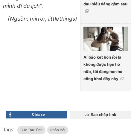
dấu hiệu đáng gờm sau
mình đi du lịch".
(Nguồn: mirror, littlethings)
Ai bảo kết hôn rồi là
không được hẹn hò
nữa, tôi đang hẹn hò
công khai đây này
Chia sẻ
Sao chép link
Tags:
Bức Thư Tình
Phản Bôi