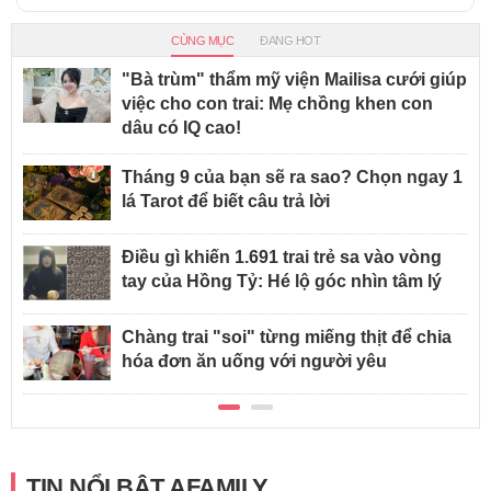
CÙNG MỤC
ĐANG HOT
"Bà trùm" thẩm mỹ viện Mailisa cưới giúp
việc cho con trai: Mẹ chồng khen con
dâu có IQ cao!
Tháng 9 của bạn sẽ ra sao? Chọn ngay 1
lá Tarot để biết câu trả lời
Điều gì khiến 1.691 trai trẻ sa vào vòng
tay của Hồng Tỷ: Hé lộ góc nhìn tâm lý
Chàng trai "soi" từng miếng thịt để chia
hóa đơn ăn uống với người yêu
TIN NỔI BẬT AFAMILY