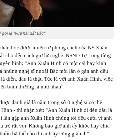
gọi là "vua hài đất Bắc"
 nhận học được nhiều từ phong cách của NS Xuân
uất cho đến cách giữ lửa nghề. NSND Tự Long từng
truyền hình: "Anh Xuân Hinh có một cái hay kinh
ả những nghệ sĩ ngoài Bắc mỗi lần ở gần anh đều
là diễn, đâu là thật. Tức là với anh Xuân Hinh, việc
yện bình thường là như nhau".
ợc đánh giá là nằm trong số ít nghệ sĩ có thể
 Hinh - thì nhận xét: "Anh Xuân Hinh đi đến đâu là
i lần gặp anh Xuân Hinh chúng tôi đều cười vì anh
a trò rất vui. Không bao giờ anh ấy khóc hay chia
buồn bã thế nào thì anh ấy cũng giấu đi".