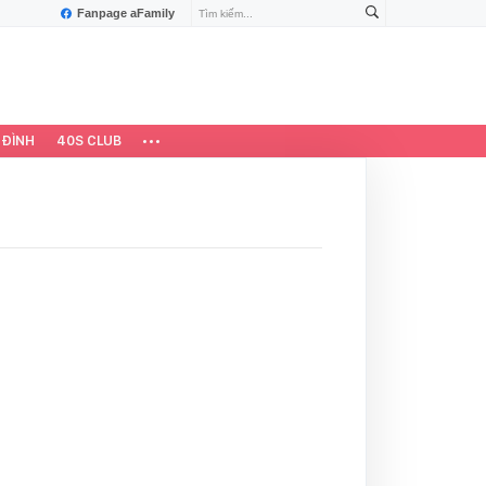
Fanpage aFamily
 ĐÌNH
40S CLUB