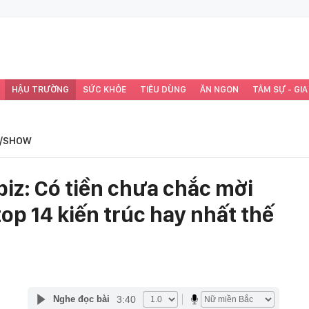
HẬU TRƯỜNG
SỨC KHỎE
TIÊU DÙNG
ĂN NGON
TÂM SỰ - GIA
/SHOW
iz: Có tiền chưa chắc mời
top 14 kiến trúc hay nhất thế
3:40
Nghe đọc bài