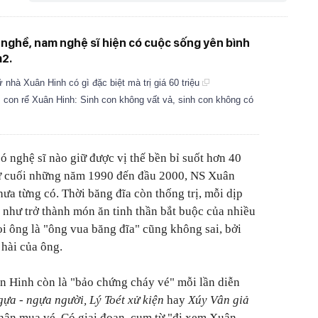
 nghề, nam nghệ sĩ hiện có cuộc sống yên bình
m2.
nhà Xuân Hinh có gì đặc biệt mà trị giá 60 triệu
, con rể Xuân Hinh: Sinh con không vất vả, sinh con không có
 có nghệ sĩ nào giữ được vị thế bền bỉ suốt hơn 40
 cuối những năm 1990 đến đầu 2000, NS Xuân
ưa từng có. Thời băng đĩa còn thống trị, mỗi dịp
 như trở thành món ăn tinh thần bắt buộc của nhiều
ọi ông là "ông vua băng đĩa" cũng không sai, bởi
 hài của ông.
n Hinh còn là "bảo chứng cháy vé" mỗi lần diễn
ựa - ngựa người, Lý Toét xử kiện
hay
Xúy Vân giả
hân mua vé. Có giai đoạn, cụm từ "đi xem Xuân