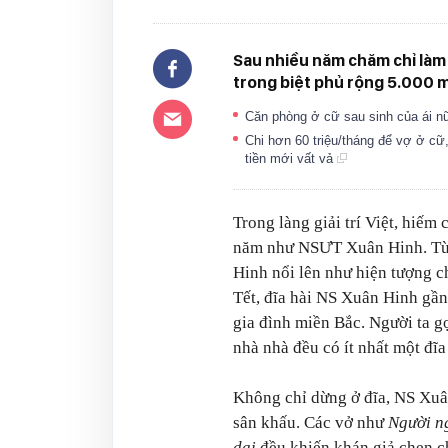
Sau nhiều năm chăm chỉ làm
trong biệt phủ rộng 5.000 
Căn phòng ở cữ sau sinh của ái nữ 
Chi hơn 60 triệu/tháng để vợ ở cữ
tiền mới vất vả
Trong làng giải trí Việt, hiếm
năm như NSƯT Xuân Hinh. Từ
Hinh nổi lên như hiện tượng ch
Tết, đĩa hài NS Xuân Hinh gần
gia đình miền Bắc. Người ta g
nhà nhà đều có ít nhất một đĩa
Không chỉ dừng ở đĩa, NS Xuâ
sân khấu. Các vở như
Người ng
dại
đều khiến khán giả chen c