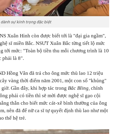
dành sự kính trọng đặc biệt
 NS Xuân Hinh còn được biết tới là "đại gia ngầm",
 nghệ sĩ miền Bắc. NSƯT Xuân Bắc từng tiết lộ mức
 tới mức: "Toàn bộ tiền thu mỗi chương trình là 10
 phải là 8".
ND Hồng Vân đã trả cho ông mức thù lao 12 triệu
cây vàng thời điểm năm 2001, một con số "khủng"
 giờ. Gần đây, khi hợp tác trong
Bắc Bling,
chính
g phải có tiền thì sẽ mời được nghệ sĩ gạo cội
hẳng thắn cho biết mức cát-xê bình thường của ông
m, nên đã để nữ ca sĩ tự quyết định thù lao như một
o thế hệ trẻ.