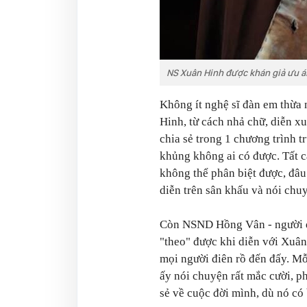
NS Xuân Hinh được khán giả ưu ái 
Không ít nghệ sĩ đàn em thừa
Hinh, từ cách nhả chữ, diễn x
chia sẻ trong 1 chương trình 
khủng không ai có được. Tất c
không thể phân biệt được, đâu 
diễn trên sân khấu và nói chu
Còn NSND Hồng Vân - người đư
"theo" được khi diễn với Xuân
mọi người điên rồ đến đấy. Mỗ
ấy nói chuyện rất mắc cười, ph
sẻ về cuộc đời mình, dù nó có 