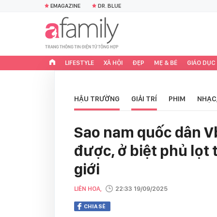
EMAGAZINE
DR. BLUE
LIFESTYLE
XÃ HỘI
ĐẸP
MẸ & BÉ
GIÁO DỤC
HẬU TRƯỜNG
GIẢI TRÍ
PHIM
NHẠC
Sao nam quốc dân Vb
được, ở biệt phủ lọt 
giới
LIÊN HOA,
22:33 19/09/2025
CHIA SẺ