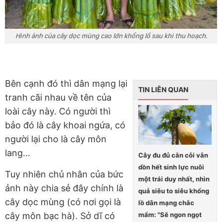
Hình ảnh của cây dọc mùng cao lớn khổng lồ sau khi thu hoạch.
Bên cạnh đó thì dân mạng lại
TIN LIÊN QUAN
tranh cãi nhau về tên của
loài cây này. Có người thì
bảo đó là cây khoai ngứa, có
người lại cho là cây môn
lang...
Cây đu đủ cằn cỗi vẫn
dồn hết sinh lực nuôi
Tuy nhiên chủ nhân của bức
một trái duy nhất, nhìn
ảnh này chia sẻ đây chính là
quả siêu to siêu khổng
cây dọc mùng (có nơi gọi là
lồ dân mạng chắc
cây môn bạc hà). Sở dĩ có
mẩm: "Sẽ ngon ngọt