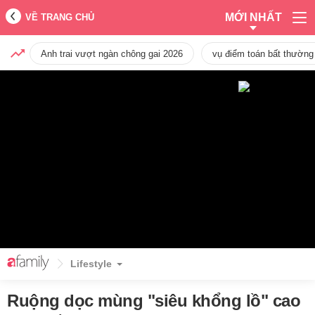
MỚI NHẤT
VỀ TRANG CHỦ
Anh trai vượt ngàn chông gai 2026
vụ điểm toán bất thường
Lifestyle
Ruộng dọc mùng "siêu khổng lồ" cao