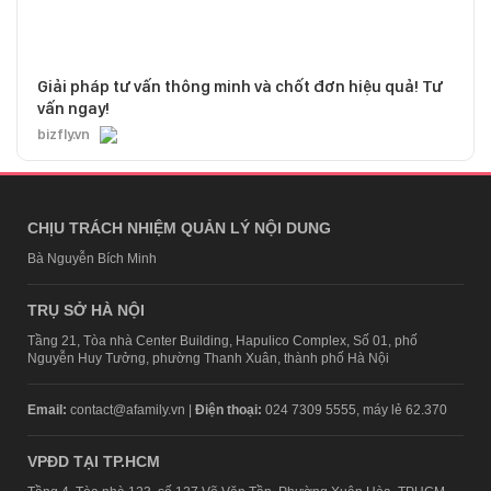
Giải pháp tư vấn thông minh và chốt đơn hiệu quả! Tư
vấn ngay!
bizfly.vn
CHỊU TRÁCH NHIỆM QUẢN LÝ NỘI DUNG
Bà Nguyễn Bích Minh
TRỤ SỞ HÀ NỘI
Tầng 21, Tòa nhà Center Building, Hapulico Complex, Số 01, phố
Nguyễn Huy Tưởng, phường Thanh Xuân, thành phố Hà Nội
Email:
contact@afamily.vn |
Điện thoại:
024 7309 5555, máy lẻ 62.370
VPĐD TẠI TP.HCM