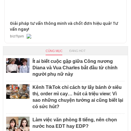
Giải pháp tư vấn thông minh và chốt đơn hiệu quả! Tư
vấn ngay!
bizfly.vn
CÙNG MỤC
ĐANG HOT
Ít ai biết cuộc gặp giữa Công nương
Diana và Vua Charles bắt đầu từ chính
người phụ nữ này
Kênh TikTok chỉ cách tự lấy bánh ở siêu
thị, order mì cay… hút cả triệu view: Vì
sao những chuyện tưởng ai cũng biết lại
có sức hút?
Làm việc văn phòng 8 tiếng, nên chọn
nước hoa EDT hay EDP?