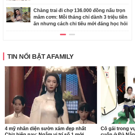
Chàng trai đi chợ 136.000 đồng nấu trọn
mâm cơm: Mỗi tháng chỉ dành 3 triệu tiền
ăn nhưng cách chi tiêu mới đáng học hỏi
TIN NỔI BẬT AFAMILY
4 mỹ nhân diện sườn xám đẹp nhất
Cô gái trong v
Cbiz hiện nay: Ngắm vị trí số 1 mới
cuốn ở Đà Nẵn