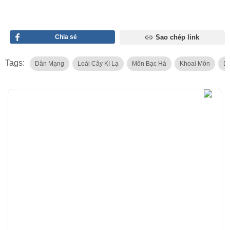
Chia sẻ
Sao chép link
Tags:
Dân Mạng
Loài Cây Kì Lạ
Môn Bạc Hà
Khoai Môn
D