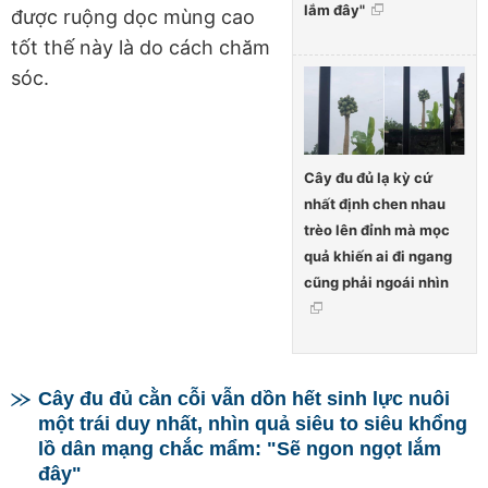
lắm đây"
được ruộng dọc mùng cao
tốt thế này là do cách chăm
sóc.
Cây đu đủ lạ kỳ cứ
nhất định chen nhau
trèo lên đỉnh mà mọc
quả khiến ai đi ngang
cũng phải ngoái nhìn
Cây đu đủ cằn cỗi vẫn dồn hết sinh lực nuôi
một trái duy nhất, nhìn quả siêu to siêu khổng
lồ dân mạng chắc mẩm: "Sẽ ngon ngọt lắm
đây"