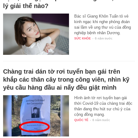
lý giải thế nào?
Bác sĩ Giang Khôn Tuấn tỏ vẻ
kinh ngạc khi nghe phỏng đoán
sai lầm về ung thư vú của đồng
nghiệp bệnh nhân Dương.
SỨC KHỎE
-
6 năm trước
Chàng trai dán tờ rơi tuyển bạn gái trên
khắp các thân cây trong công viên, nhìn kỹ
yêu cầu hàng đầu ai nấy đều giật mình
Hình ảnh tờ rơi tuyển bạn gái
thời Covid-19 của chàng trai độc
thân đang thu hút sự chú ý của
cộng đồng mạng.
QUỐC TẾ
-
6 năm trước