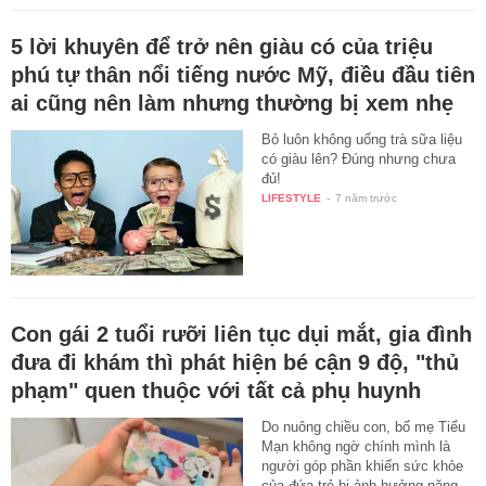
5 lời khuyên để trở nên giàu có của triệu
phú tự thân nổi tiếng nước Mỹ, điều đầu tiên
ai cũng nên làm nhưng thường bị xem nhẹ
Bỏ luôn không uống trà sữa liệu
có giàu lên? Đúng nhưng chưa
đủ!
LIFESTYLE
-
7 năm trước
Con gái 2 tuổi rưỡi liên tục dụi mắt, gia đình
đưa đi khám thì phát hiện bé cận 9 độ, "thủ
phạm" quen thuộc với tất cả phụ huynh
Do nuông chiều con, bố mẹ Tiểu
Mạn không ngờ chính mình là
người góp phần khiến sức khỏe
của đứa trẻ bị ảnh hưởng nặng…