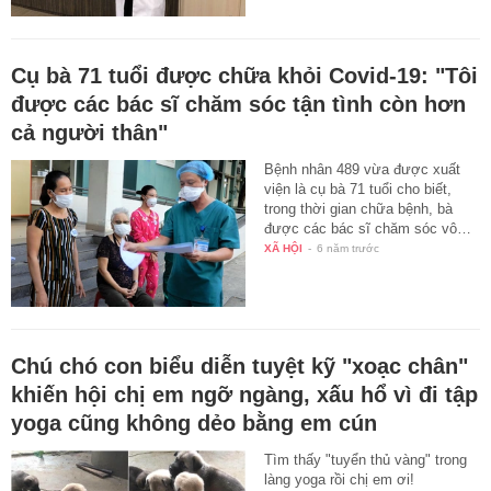
Cụ bà 71 tuổi được chữa khỏi Covid-19: "Tôi
được các bác sĩ chăm sóc tận tình còn hơn
cả người thân"
Bệnh nhân 489 vừa được xuất
viện là cụ bà 71 tuổi cho biết,
trong thời gian chữa bệnh, bà
được các bác sĩ chăm sóc vô…
XÃ HỘI
-
6 năm trước
Chú chó con biểu diễn tuyệt kỹ "xoạc chân"
khiến hội chị em ngỡ ngàng, xấu hổ vì đi tập
yoga cũng không dẻo bằng em cún
Tìm thấy "tuyển thủ vàng" trong
làng yoga rồi chị em ơi!