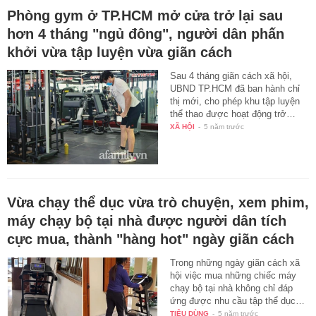
Phòng gym ở TP.HCM mở cửa trở lại sau
hơn 4 tháng "ngủ đông", người dân phấn
khởi vừa tập luyện vừa giãn cách
Sau 4 tháng giãn cách xã hội,
UBND TP.HCM đã ban hành chỉ
thị mới, cho phép khu tập luyện
thể thao được hoạt động trở…
XÃ HỘI
-
5 năm trước
Vừa chạy thể dục vừa trò chuyện, xem phim,
máy chạy bộ tại nhà được người dân tích
cực mua, thành "hàng hot" ngày giãn cách
Trong những ngày giãn cách xã
hội việc mua những chiếc máy
chạy bộ tại nhà không chỉ đáp
ứng được nhu cầu tập thể dục…
TIÊU DÙNG
-
5 năm trước