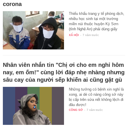
corona
Thiếu khẩu trang y tế phòng dịch,
nhiều học sinh tại một trường
miền núi thuộc huyện Kỳ Sơn
(tỉnh Nghệ An) phải dùng giấy
để…
XÃ HỘI
-
7 năm trước
Nhân viên nhắn tin "Chị ơi cho em nghỉ hôm
nay, em ốm!" cùng lời đáp nhẹ nhàng nhưng
sâu cay của người sếp khiến ai cũng gật gù
Những tưởng có bệnh xin nghỉ là
xong, ai dè cô nàng công sở này
bị cấp trên sửa nết không lệch đi
đâu được!
CÔNG SỞ
-
7 năm trước