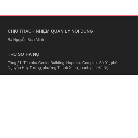
CHỊU TRÁCH NHIỆM QUẢN LÝ NỘI DUNG
Bà Nguyễn Bích Minh
TRỤ SỞ HÀ NỘI
Tầng 21, Tòa nhà Center Building, Hapulico Complex, Số 01, phố
Nguyễn Huy Tưởng, phường Thanh Xuân, thành phố Hà Nội
Email:
contact@afamily.vn |
Điện thoại:
024 7309 5555, máy lẻ 62.370
VPĐD TẠI TP.HCM
Tầng 4, Tòa nhà 123, số 127 Võ Văn Tần, Phường Xuân Hòa, TPHCM
Điện thoại:
028 7307 7979
Giấy phép thiết lập trang thông tin điện tử tổng hợp trên mạng số