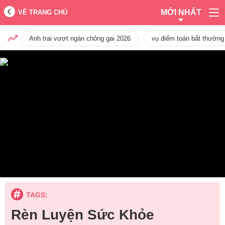
MỚI NHẤT
VỀ TRANG CHỦ
Anh trai vượt ngàn chông gai 2026
vụ điểm toán bất thường
TAGS:
Rèn Luyện Sức Khỏe