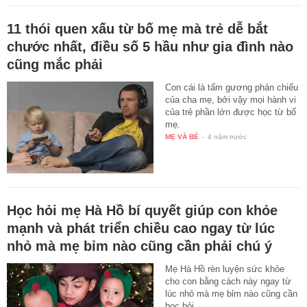
11 thói quen xấu từ bố mẹ mà trẻ dễ bắt
chước nhất, điều số 5 hầu như gia đình nào
cũng mắc phải
Con cái là tấm gương phản chiếu
của cha mẹ, bởi vậy mọi hành vi
của trẻ phần lớn được học từ bố
mẹ.
MẸ VÀ BÉ
-
4 năm trước
Học hỏi mẹ Hà Hồ bí quyết giúp con khỏe
mạnh và phát triển chiều cao ngay từ lúc
nhỏ mà mẹ bỉm nào cũng cần phải chú ý
Mẹ Hà Hồ rèn luyện sức khỏe
cho con bằng cách này ngay từ
lúc nhỏ mà mẹ bỉm nào cũng cần
học hỏi.