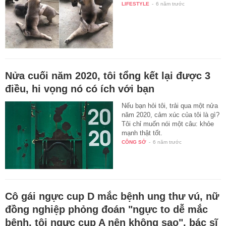
LIFESTYLE
-
6 năm trước
Nửa cuối năm 2020, tôi tổng kết lại được 3
điều, hi vọng nó có ích với bạn
Nếu bạn hỏi tôi, trải qua một nửa
năm 2020, cảm xúc của tôi là gì?
Tôi chỉ muốn nói một câu: khỏe
mạnh thật tốt.
CÔNG SỞ
-
6 năm trước
Cô gái ngực cup D mắc bệnh ung thư vú, nữ
đồng nghiệp phỏng đoán "ngực to dễ mắc
bệnh, tôi ngực cup A nên không sao", bác sĩ