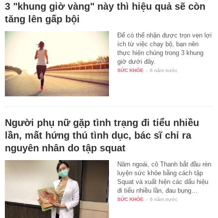
3 "khung giờ vàng" này thì hiệu quả sẽ còn
tăng lên gấp bội
Để có thể nhận được trọn vẹn lợi
ích từ việc chạy bộ, bạn nên
thực hiện chúng trong 3 khung
giờ dưới đây.
SỨC KHỎE
-
6 năm trước
Người phụ nữ gặp tình trạng đi tiểu nhiều
lần, mất hứng thú tình dục, bác sĩ chỉ ra
nguyên nhân do tập squat
Năm ngoái, cô Thanh bắt đầu rèn
luyện sức khỏe bằng cách tập
Squat và xuất hiện các dấu hiệu
đi tiểu nhiều lần, đau bụng…
SỨC KHỎE
-
6 năm trước