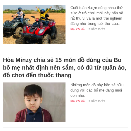
Cuối tuần được cùng nhau thử
sức ở trò chơi mới này hẳn sẽ
rất thú vị và là một trải nghiệm
đáng nhớ trong tuổi thơ của…
MẸ VÀ BÉ
-
5 năm trước
Hòa Minzy chia sẻ 15 món đồ dùng của Bo
bố mẹ nhất định nên sắm, có đủ từ quần áo,
đồ chơi đến thuốc thang
Những món đồ này hẳn sẽ hữu
dụng với các bố mẹ đang nuôi
con nhỏ.
MẸ VÀ BÉ
-
5 năm trước