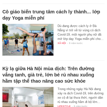
Cô giáo biến trung tâm cách ly thành... lớp
dạy Yoga miễn phí
Dù đang được cách ly ở Đà
Nẵng vì trở về từ vùng có dịch
Covid-19, một người phụ nữ đã
mở lớp dạy Yoga miễn phí cho…
XÃ HỘI
-
6 năm trước
Kỳ lạ giữa Hà Nội mùa dịch: Trên đường
vắng tanh, già trẻ, lớn bé rủ nhau xuống
hầm tập thể thao nâng cao sức khỏe
Trong những ngày Hà Nội đang
xảy ra dịch Covid-19, trên đường
xe cộ đi lại thưa thớt, người dân
rủ nhau xuống hầm đi bộ lớn…
LIFESTYLE
-
6 năm trước