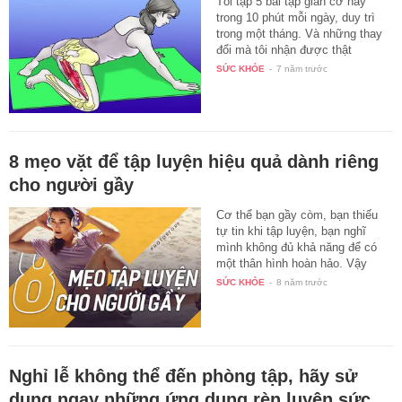
Tôi tập 5 bài tập giãn cơ này
trong 10 phút mỗi ngày, duy trì
trong một tháng. Và những thay
đổi mà tôi nhận được thật
không…
SỨC KHỎE
-
7 năm trước
8 mẹo vặt để tập luyện hiệu quả dành riêng
cho người gầy
Cơ thể bạn gầy còm, bạn thiếu
tự tin khi tập luyện, bạn nghĩ
mình không đủ khả năng để có
một thân hình hoàn hảo. Vậy
thì…
SỨC KHỎE
-
8 năm trước
Nghỉ lễ không thể đến phòng tập, hãy sử
dụng ngay những ứng dụng rèn luyện sức