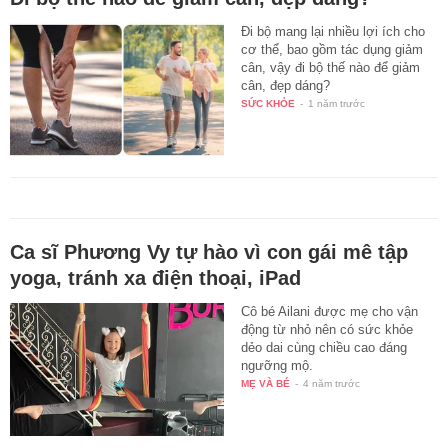
Đi bộ mang lại nhiều lợi ích cho
cơ thể, bao gồm tác dụng giảm
cân, vậy đi bộ thế nào để giảm
cân, đẹp dáng?
SỨC KHỎE
-
1 năm trước
Ca sĩ Phương Vy tự hào vì con gái mê tập
yoga, tránh xa điện thoại, iPad
Cô bé Ailani được mẹ cho vận
động từ nhỏ nên có sức khỏe
dẻo dai cùng chiều cao đáng
ngưỡng mộ.
MẸ VÀ BÉ
-
4 năm trước