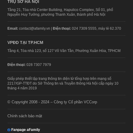
TRỤ SỞ HÀ NỘI
Tầng 21, Tòa nhà Center Building, Hapulico Complex, Số 01, phố
Nguyễn Huy Tưởng, phường Thanh Xuân, thành phố Hà Nội
Email:
contact@afamily.vn |
Điện thoại:
024 7309 5555, máy lẻ 62.370
VPĐD TẠI TP.HCM
Tầng 4, Tòa nhà 123, số 127 Võ Văn Tần, Phường Xuân Hòa, TPHCM
Điện thoại:
028 7307 7979
Giấy phép thiết lập trang thông tin điện tử tổng hợp trên mạng số
2217/GP-TTĐT do Sở Thông tin và Truyền thông Hà Nội cấp ngày 10
tháng 4 năm 2019
© Copyright 2008 - 2024 – Công ty Cổ phần VCCorp
Chính sách bảo mật
Fanpage aFamily