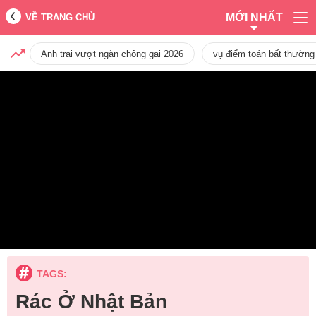
MỚI NHẤT
VỀ TRANG CHỦ
Anh trai vượt ngàn chông gai 2026
vụ điểm toán bất thường
TAGS:
Rác Ở Nhật Bản