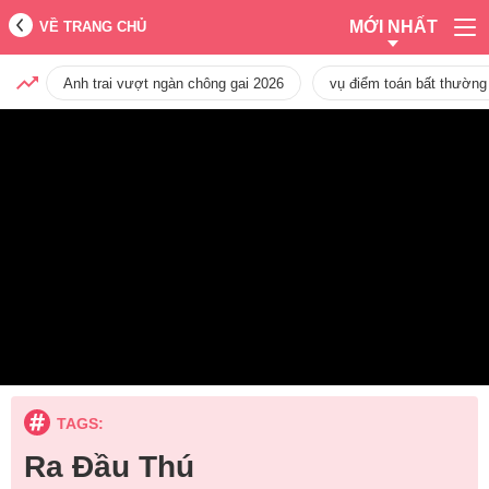
MỚI NHẤT
VỀ TRANG CHỦ
Anh trai vượt ngàn chông gai 2026
vụ điểm toán bất thường
TAGS:
Ra Đầu Thú