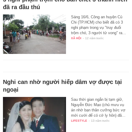
đã ra đầu thú
Sáng 16/6, Công an huyện Củ
Chi (TP.HCM) cho biết đã có 3
nghi phạm trong vụ "truy đuổi
trộm chó, 3 người tử vong" ra…
XÃ HỘI
-
12 năm trước
Nghi can nhờ người hiếp dâm vợ được tại
ngoại
Sau thời gian ngắn bị tạm giữ,
Nguyễn Đức Mạo (chủ mưu vụ
án nhờ bạn thân cưỡng bức vợ
mới cưới để có cớ ly hôn) đã…
LIFESTYLE
-
13 năm trước