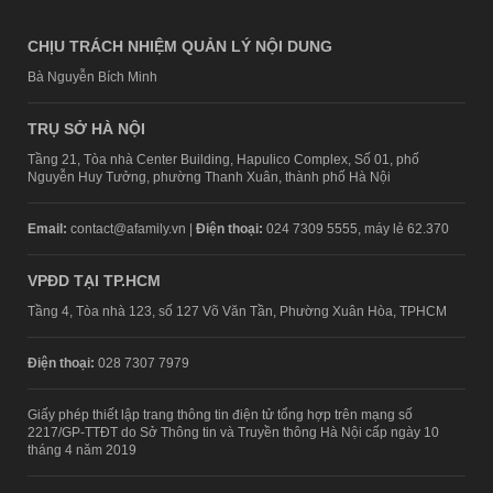
CHỊU TRÁCH NHIỆM QUẢN LÝ NỘI DUNG
Bà Nguyễn Bích Minh
TRỤ SỞ HÀ NỘI
Tầng 21, Tòa nhà Center Building, Hapulico Complex, Số 01, phố
Nguyễn Huy Tưởng, phường Thanh Xuân, thành phố Hà Nội
Email:
contact@afamily.vn |
Điện thoại:
024 7309 5555, máy lẻ 62.370
VPĐD TẠI TP.HCM
Tầng 4, Tòa nhà 123, số 127 Võ Văn Tần, Phường Xuân Hòa, TPHCM
Điện thoại:
028 7307 7979
Giấy phép thiết lập trang thông tin điện tử tổng hợp trên mạng số
2217/GP-TTĐT do Sở Thông tin và Truyền thông Hà Nội cấp ngày 10
tháng 4 năm 2019