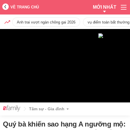
MỚI NHẤT
VỀ TRANG CHỦ
Anh trai vượt ngàn chông gai 2026
vụ điểm toán bất thường
Tâm sự - Gia đình
Quý bà khiến sao hạng A ngưỡng mộ: