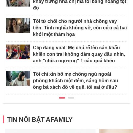
khay trứng nhà chị mà tôi bàng hoàng tột
độ
Tôi từ chối cho người nhà chồng vay
tiền: Tình nghĩa không vỡ, còn cứu cả hai
khỏi một thảm họa
Clip đang viral: Mẹ chú rể lên sân khấu
khiến con trai không dám quay đầu nhìn,
anh "chữa ngượng" 1 câu quá khéo
Tôi chỉ xin bố mẹ chồng ngủ ngoài
phòng khách một đêm, sáng hôm sau
ông bà xách đồ về quê, tôi sai ở đâu?
TIN NỔI BẬT AFAMILY