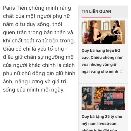
Paris Tiên chứng minh rằng
TIN LIÊN QUAN
chất của một người phụ nữ
nằm ở tư duy sống, thói
quen trân trọng bản thân và
khí chất toát ra từ bên trong.
Giàu có chỉ là yếu tố phụ -
Quý bà hàng hiệu EQ
điều giữ chân sự ngưỡng mộ
cao: Chiều chồng như
vua nhưng vẫn giữ
của người khác chính là cách
ngai vàng cho mình
phụ nữ chủ động gìn giữ hình
ảnh, năng lượng và giá trị
sống của mình mỗi ngày.
Quý bà tặng 25 tỷ cho
mỹ nam livestream,
chồng kiện đòi còn