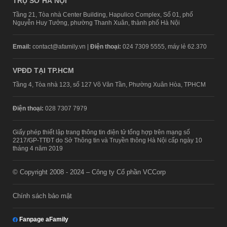
TRỤ SỞ HÀ NỘI
Tầng 21, Tòa nhà Center Building, Hapulico Complex, Số 01, phố
Nguyễn Huy Tưởng, phường Thanh Xuân, thành phố Hà Nội
Email:
contact@afamily.vn |
Điện thoại:
024 7309 5555, máy lẻ 62.370
VPĐD TẠI TP.HCM
Tầng 4, Tòa nhà 123, số 127 Võ Văn Tần, Phường Xuân Hòa, TPHCM
Điện thoại:
028 7307 7979
Giấy phép thiết lập trang thông tin điện tử tổng hợp trên mạng số
2217/GP-TTĐT do Sở Thông tin và Truyền thông Hà Nội cấp ngày 10
tháng 4 năm 2019
© Copyright 2008 - 2024 – Công ty Cổ phần VCCorp
Chính sách bảo mật
Fanpage aFamily