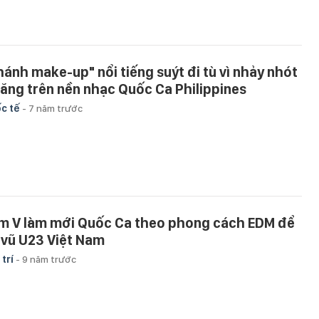
hánh make-up" nổi tiếng suýt đi tù vì nhảy nhót
 lăng trên nền nhạc Quốc Ca Philippines
c tế
-
7 năm trước
im V làm mới Quốc Ca theo phong cách EDM để
 vũ U23 Việt Nam
 trí
-
9 năm trước