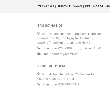
TRANG CHỦ
LIFESTYLE
XÃ HỘI
ĐẸP
MẸ & BÉ
GI
TRỤ SỞ HÀ NỘI
Tầng 21, Tòa nhà Center Building, Hapulico
Complex, Số 01, phố Nguyễn Huy Tưởng,
phường Thanh Xuân, thành phố Hà Nội
Điện thoại: 024 7309 5555, máy lẻ 62.370
Email:
contact@afamily.vn
VPĐD TẠI TP.HCM
Tầng 4, Tòa nhà 123, số 127 Võ Văn Tần,
Phường Xuân Hòa, TPHCM
Điện thoại: 028 7307 7979