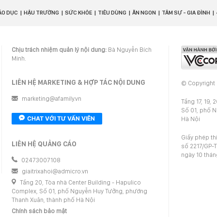
ÁO DỤC
HẬU TRƯỜNG
SỨC KHỎE
TIÊU DÙNG
ĂN NGON
TÂM SỰ - GIA ĐÌNH
Chịu trách nhiệm quản lý nội dung:
Bà Nguyễn Bích
Minh.
LIÊN HỆ MARKETING & HỢP TÁC NỘI DUNG
© Copyright
marketing@afamily.vn
Tầng 17, 19, 
Số 01, phố 
CHAT VỚI TƯ VẤN VIÊN
Hà Nội
Giấy phép th
LIÊN HỆ QUẢNG CÁO
số 2217/GP-T
ngày 10 thá
02473007108
giaitrixahoi@admicro.vn
Tầng 20, Tòa nhà Center Building - Hapulico
Complex, Số 01, phố Nguyễn Huy Tưởng, phường
Thanh Xuân, thành phố Hà Nội
Chính sách bảo mật