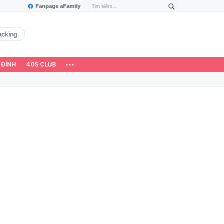
Fanpage aFamily
hacking
 ĐÌNH
40S CLUB