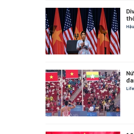
Di
th
Hậu
Nứ
đa
Lif