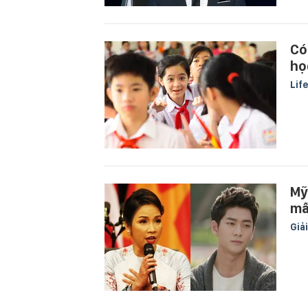
Có
họ
Lif
Mỹ
mấ
Giải