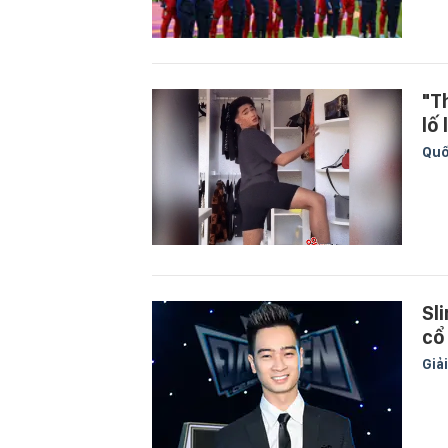
"T
lố
Quố
Sl
cổ
Giải