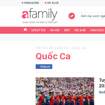
EMAGAZINE
DR. BLUE
Anh trai vượt n
LIFESTYLE
XÃ HỘI
ĐẸP
MẸ & BÉ
GIÁO DỤC
TIN TỨC VỀ QUỐC CA - QUOC CA
Quốc Ca
Chia sẻ
Tu
20
Quố