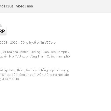
40S CLUB
VIDEO
RSS
 2008 - 2026 –
Công ty cổ phần VCCorp
20, 21 Tòa nhà Center Building - Hapulico Complex,
Nguyễn Huy Tưởng, phường Thanh Xuân, thành phố
iết lập trang thông tin điện tử tổng hợp trên mạng
TĐT do Sở Thông tin và Truyền thông Hà Nội cấp
ng 4 năm 2019