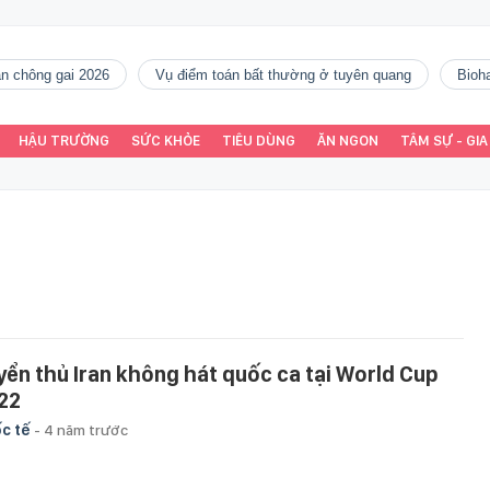
gàn chông gai 2026
vụ điểm toán bất thường ở tuyên quang
Bio
HẬU TRƯỜNG
SỨC KHỎE
TIÊU DÙNG
ĂN NGON
TÂM SỰ - GIA
yển thủ Iran không hát quốc ca tại World Cup
22
c tế
-
4 năm trước