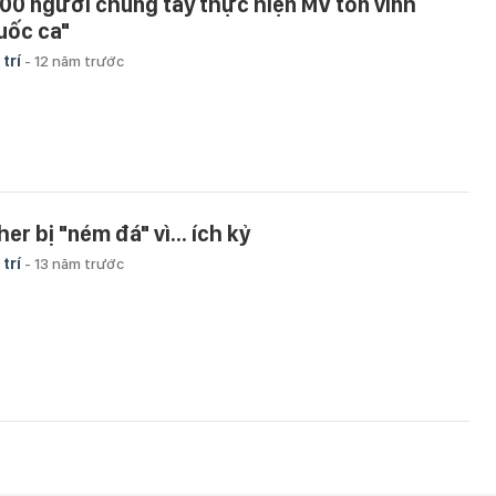
300 người chung tay thực hiện MV tôn vinh
uốc ca"
 trí
-
12 năm trước
er bị "ném đá" vì... ích kỷ
 trí
-
13 năm trước