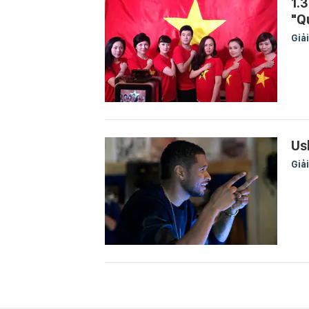
1.
"Q
Giải
Ush
Giải