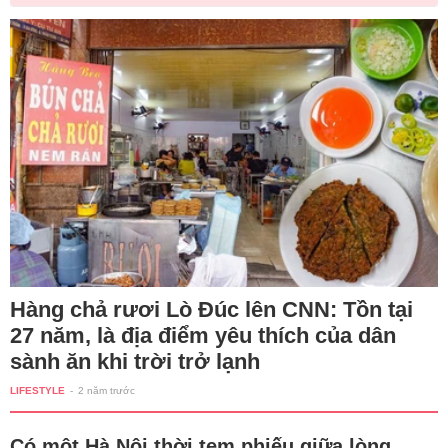
Hàng chả rươi Lò Đúc lên CNN: Tồn tại
27 năm, là địa điểm yêu thích của dân
sành ăn khi trời trở lạnh
LIFESTYLE
-
2 năm trước
Có một Hà Nội thời tem phiếu giữa lòng