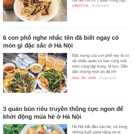
Hà Nội chỉ có 1 quán trong ngõ…
LIFESTYLE
-
8 năm trước
6 con phố nghe nhắc tên đã biết ngay có
món gì đặc sắc ở Hà Nội
Đặc trưng của con phố này là có
rất nhiều quán xá bán cùng một
món cùng tập trung, tề tựu. Dần
dần những món ăn đã trở
thành…
XEM - ĂN - CHƠI
-
8 năm trước
3 quán bún riêu truyền thống cực ngon để
khởi động mùa hè ở Hà Nội
Hà Nội bắt đầu vào hè, và trong
những buổi sáng nắng và oi,