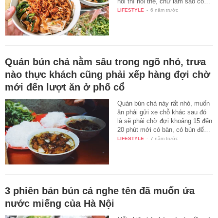
nói thì nói thế, chứ làm sao có…
LIFESTYLE
-
6 năm trước
Quán bún chả nằm sâu trong ngõ nhỏ, trưa
nào thực khách cũng phải xếp hàng đợi chờ
mới đến lượt ăn ở phố cổ
Quán bún chả này rất nhỏ, muốn
ăn phải gửi xe chỗ khác sau đó
là sẽ phải chờ đợi khoảng 15 đến
20 phút mới có bàn, có bún để…
LIFESTYLE
-
7 năm trước
3 phiên bản bún cá nghe tên đã muốn ứa
nước miếng của Hà Nội