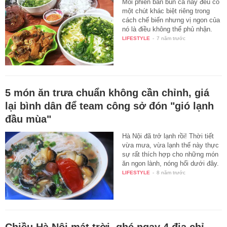
Mỗi phiên bản bún cá này đều có
một chút khác biệt riêng trong
cách chế biến nhưng vị ngon của
nó là điều không thể phủ nhận.
LIFESTYLE
-
7 năm trước
5 món ăn trưa chuẩn không cần chỉnh, giá
lại bình dân để team công sở đón "gió lạnh
đầu mùa"
Hà Nội đã trở lạnh rồi! Thời tiết
vừa mưa, vừa lạnh thế này thực
sự rất thích hợp cho những món
ăn ngon lành, nóng hổi dưới đây.
LIFESTYLE
-
8 năm trước
Chiều Hà Nội mát trời, ghé ngay 4 địa chỉ