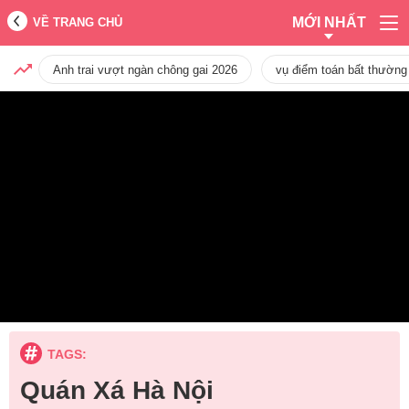
MỚI NHẤT
VỀ TRANG CHỦ
Anh trai vượt ngàn chông gai 2026
vụ điểm toán bất thường
TAGS:
Quán Xá Hà Nội