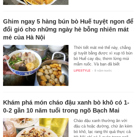
Ghim ngay 5 hàng bún bò Huế tuyệt ngon để
đổi gió cho những ngày hè bỗng nhiên mát
mẻ của Hà Nội
Thời tiết mát mẻ thế này, chẳng
gì tuyệt bằng được xì xụp tô bún
bò Huế cay dịu, thơm lừng mùi
mắm ruốc. Và bạn đã biết
muốn…
LIFESTYLE
-
8 năm trước
Khám phá món cháo đậu xanh bò khô có 1-
0-2 gần 10 năm tuổi trong ngõ Bạch Mai
Cháo đậu xanh thường ăn với
đậu cà hoặc đường, chứ ăn kèm
bò khô, lạc rang thì quả thực cả