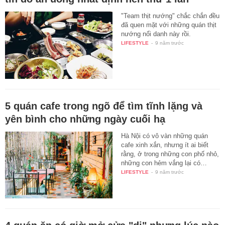
"Team thịt nướng" chắc chắn đều
đã quen mặt với những quán thịt
nướng nổi danh này rồi.
LIFESTYLE
-
9 năm trước
5 quán cafe trong ngõ để tìm tĩnh lặng và
yên bình cho những ngày cuối hạ
Hà Nội có vô vàn những quán
cafe xinh xắn, nhưng ít ai biết
rằng, ở trong những con phố nhỏ,
những con hẻm vắng lại có…
LIFESTYLE
-
9 năm trước