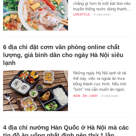
chẳng gì hơn là một bát bún riêu
truyền thống nước dùng thanh,…
LIFESTYLE
-
8 năm trước
6 địa chỉ đặt cơm văn phòng online chất
lượng, giá bình dân cho ngày Hà Nội siêu
lạnh
Những ngày Hà Nội lạnh tê tái
thế này, việc ra ngoài ăn trưa
bỗng thành cực hình. Nếu trót
"lười" mà vẫn muốn ăn ngon,
bạn…
XEM - ĂN - CHƠI
-
9 năm trước
4 địa chỉ nướng Hàn Quốc ở Hà Nội mà các
tín đồ ăn uống nhất định nên thử 1 lần