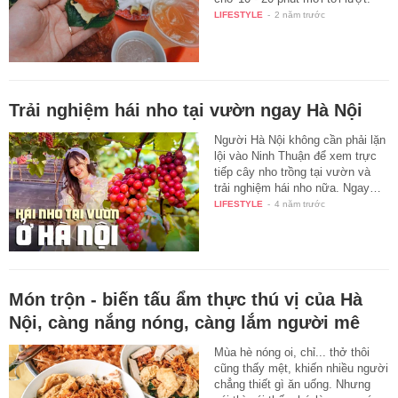
LIFESTYLE
-
2 năm trước
Trải nghiệm hái nho tại vườn ngay Hà Nội
Người Hà Nội không cần phải lặn
lội vào Ninh Thuận để xem trực
tiếp cây nho trồng tại vườn và
trải nghiệm hái nho nữa. Ngay…
LIFESTYLE
-
4 năm trước
Món trộn - biến tấu ẩm thực thú vị của Hà
Nội, càng nắng nóng, càng lắm người mê
Mùa hè nóng oi, chỉ... thở thôi
cũng thấy mệt, khiến nhiều người
chẳng thiết gì ăn uống. Nhưng