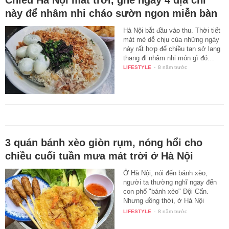
này để nhâm nhi cháo sườn ngon miễn bàn
Hà Nội bắt đầu vào thu. Thời tiết
mát mẻ dễ chịu của những ngày
này rất hợp để chiều tan sở lang
thang đi nhâm nhi món gì đó…
LIFESTYLE
-
8 năm trước
3 quán bánh xèo giòn rụm, nóng hổi cho
chiều cuối tuần mưa mát trời ở Hà Nội
Ở Hà Nội, nói đến bánh xèo,
người ta thường nghĩ ngay đến
con phố "bánh xèo" Đội Cấn.
Nhưng đồng thời, ở Hà Nội
cũng…
LIFESTYLE
-
8 năm trước