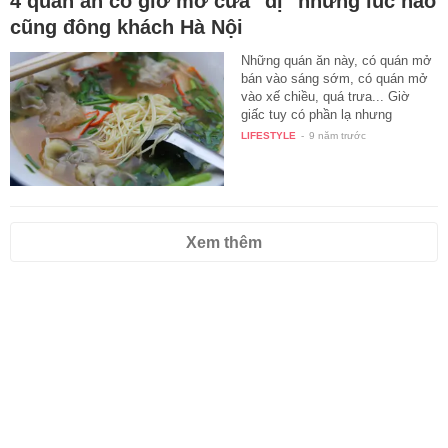
4 quán ăn có giờ mở cửa "dị" nhưng lúc nào
cũng đông khách Hà Nội
Những quán ăn này, có quán mở
bán vào sáng sớm, có quán mở
vào xế chiều, quá trưa... Giờ
giấc tuy có phần lạ nhưng
chúng…
LIFESTYLE
-
9 năm trước
Xem thêm