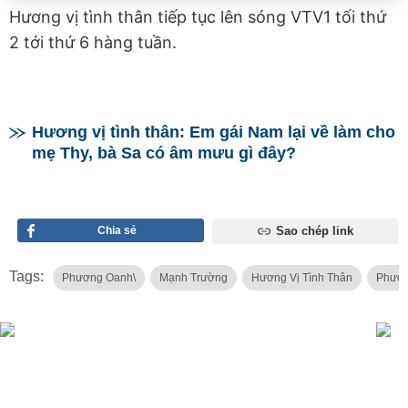
Hương vị tình thân tiếp tục lên sóng VTV1 tối thứ
2 tới thứ 6 hàng tuần.
Hương vị tình thân: Em gái Nam lại về làm cho
mẹ Thy, bà Sa có âm mưu gì đây?
Chia sẻ
Sao chép link
Tags:
Phương Oanh\
Mạnh Trường
Hương Vị Tình Thân
Phươn