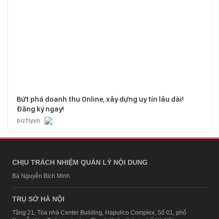
Bứt phá doanh thu Online, xây dựng uy tín lâu dài!
Đăng ký ngay!
bizfly.vn
CHỊU TRÁCH NHIỆM QUẢN LÝ NỘI DUNG
Bà Nguyễn Bích Minh
TRỤ SỞ HÀ NỘI
Tầng 21, Tòa nhà Center Building, Hapulico Complex, Số 01, phố