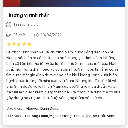
Hương vị tình thân
Tình cảm, gia đình
25 phút
19/04/2021
Hương vị tình thân kể về Phương Nam, cuộc sống đảo lộn khi
Nam phát hiện ra cô chỉ là con nuôi trong gia đình mình. Những
biến cố liên tiếp ập tới. Giữa lúc đó, ông Sinh - cha ruột của Nam
xuất hiện, lặng thầm bảo vệ con gái nhỏ. Nam luôn tin rằng cô sẽ
tìm được một gia đình thực sự, và đến khi Hoàng Long xuất hiện,
hạnh phúc tưởng đã mỉm cười với Nam. Nhưng khi đó, bí mật về
ông Sinh được hé lộ khiến Nam sụp đổ. Những mâu thuẫn và ân
oán lắt léo buộc Nam đứng trước hai lựa chọn: gia đình mà cô vừa
gây dựng hay người cha tù tội vẫn lặng thầm bảo vệ cô.
Đạo diễn:
Nguyễn Danh Dũng
Phương Oanh, Mạnh Trường, Thu Quỳnh, Võ Hoài Nam
Diễn viên: