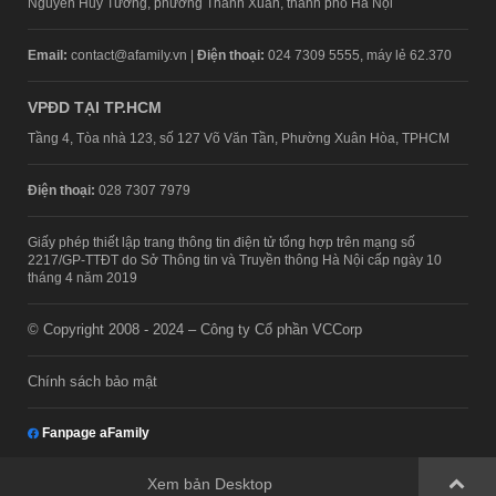
Nguyễn Huy Tưởng, phường Thanh Xuân, thành phố Hà Nội
Email:
contact@afamily.vn |
Điện thoại:
024 7309 5555, máy lẻ 62.370
VPĐD TẠI TP.HCM
Tầng 4, Tòa nhà 123, số 127 Võ Văn Tần, Phường Xuân Hòa, TPHCM
Điện thoại:
028 7307 7979
Giấy phép thiết lập trang thông tin điện tử tổng hợp trên mạng số
2217/GP-TTĐT do Sở Thông tin và Truyền thông Hà Nội cấp ngày 10
tháng 4 năm 2019
© Copyright 2008 - 2024 – Công ty Cổ phần VCCorp
Chính sách bảo mật
Fanpage aFamily
Xem bản Desktop