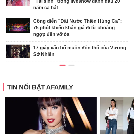
"Tái sinh" trong liveshow đánh dấu 20
năm ca hát
Công diễn “Đất Nước Thiên Hùng Ca”:
75 phút khiến khán giả đi từ choáng
ngợp đến vỡ òa
17 giây xấu hổ muốn độn thổ của Vương
Sở Nhiên
TIN NỔI BẬT AFAMILY