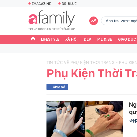
EMAGAZINE
DR. BLUE
Anh trai vượt n
LIFESTYLE
XÃ HỘI
ĐẸP
MẸ & BÉ
GIÁO DỤC
TIN TỨC VỀ PHỤ KIỆN THỜI TRANG - PHU KIE
Phụ Kiện Thời T
Chia sẻ
Ng
qu
Đẹ