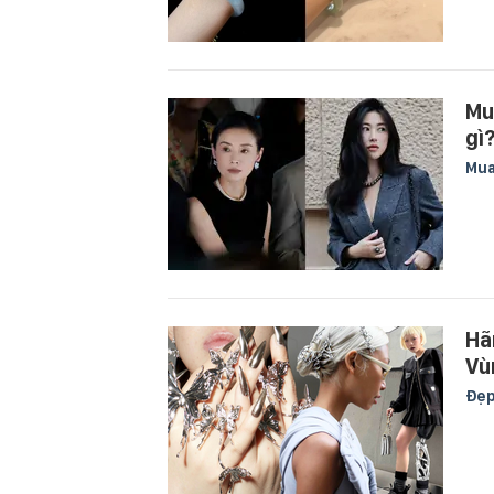
Mu
gì
Mu
Hã
Vù
Đẹ