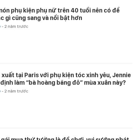
món phụ kiện phụ nữ trên 40 tuổi nên có để
c gì cũng sang và nổi bật hơn
p
-
2 năm trước
 xuất tại Paris với phụ kiện tóc xinh yêu, Jennie
 định làm “bà hoàng băng đô” mùa xuân này?
p
-
2 năm trước
 gái mua thứ tưởng là đồ chơi, vui sướng phát