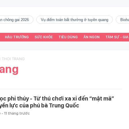
gàn chông gai 2026
vụ điểm toán bất thường ở tuyên quang
Bio
HẬU TRƯỜNG
SỨC KHỎE
TIÊU DÙNG
ĂN NGON
TÂM SỰ - GIA
N THOI TRANG
rang
ọc phỉ thúy - Từ thú chơi xa xỉ đến “mật mã”
yền lực của phú bà Trung Quốc
p
-
11 tháng trước