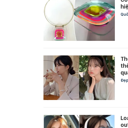
hiệ
Quố
Th
th
qu
Đẹ
Lo
ou