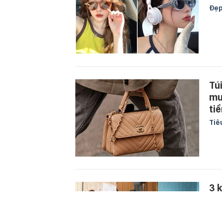
Đẹ
Tú
mu
tiề
Tiê
3 
nh
Đẹ