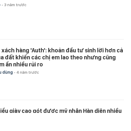
p
-
3 năm trước
i xách hàng 'Auth': khoản đầu tư sinh lời hơn cả
a đất khiến các chị em lao theo nhưng cũng
m ẩn nhiều rủi ro
u dùng
-
4 năm trước
kiểu giày cao gót được mỹ nhân Hàn diện nhiều
ất mùa hè này
p
-
4 năm trước