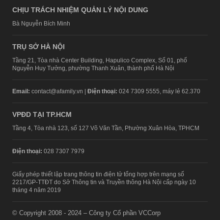
CHỊU TRÁCH NHIỆM QUẢN LÝ NỘI DUNG
Bà Nguyễn Bích Minh
TRỤ SỞ HÀ NỘI
Tầng 21, Tòa nhà Center Building, Hapulico Complex, Số 01, phố
Nguyễn Huy Tưởng, phường Thanh Xuân, thành phố Hà Nội
Email:
contact@afamily.vn |
Điện thoại:
024 7309 5555, máy lẻ 62.370
VPĐD TẠI TP.HCM
Tầng 4, Tòa nhà 123, số 127 Võ Văn Tần, Phường Xuân Hòa, TPHCM
Điện thoại:
028 7307 7979
Giấy phép thiết lập trang thông tin điện tử tổng hợp trên mạng số
2217/GP-TTĐT do Sở Thông tin và Truyền thông Hà Nội cấp ngày 10
tháng 4 năm 2019
© Copyright 2008 - 2024 – Công ty Cổ phần VCCorp