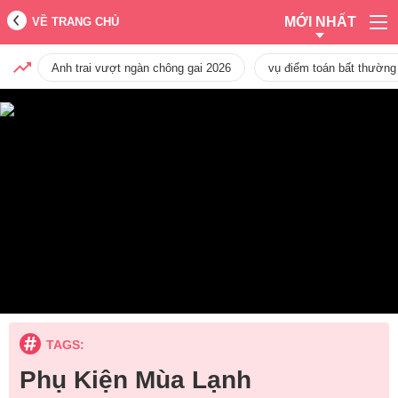
MỚI NHẤT
VỀ TRANG CHỦ
Anh trai vượt ngàn chông gai 2026
vụ điểm toán bất thường
TAGS:
Phụ Kiện Mùa Lạnh