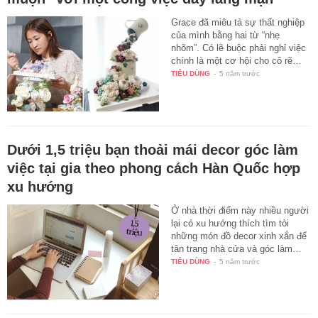
Grace đã miêu tả sự thất nghiệp
của mình bằng hai từ “nhẹ
nhõm”. Có lẽ buộc phải nghỉ việc
chính là một cơ hội cho cô rẽ…
TIÊU DÙNG
-
5 năm trước
Dưới 1,5 triệu bạn thoải mái decor góc làm
việc tại gia theo phong cách Hàn Quốc hợp
xu hướng
Ở nhà thời điểm này nhiều người
lại có xu hướng thích tìm tòi
những món đồ decor xinh xắn để
tân trang nhà cửa và góc làm…
TIÊU DÙNG
-
5 năm trước