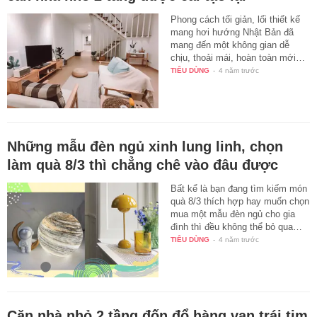
Phong cách tối giản, lối thiết kế
mang hơi hướng Nhật Bản đã
mang đến một không gian dễ
chịu, thoải mái, hoàn toàn mới…
TIÊU DÙNG
-
4 năm trước
Những mẫu đèn ngủ xinh lung linh, chọn
làm quà 8/3 thì chẳng chê vào đâu được
Bất kể là bạn đang tìm kiếm món
quà 8/3 thích hợp hay muốn chọn
mua một mẫu đèn ngủ cho gia
đình thì đều không thể bỏ qua…
TIÊU DÙNG
-
4 năm trước
Căn nhà nhỏ 2 tầng đốn đổ hàng vạn trái tim