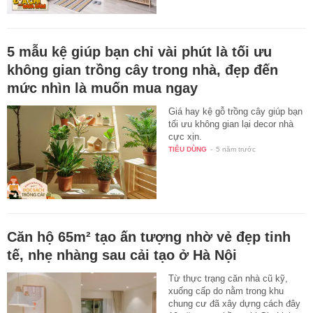
5 mẫu kệ giúp bạn chỉ vài phút là tối ưu
không gian trồng cây trong nhà, đẹp đến
mức nhìn là muốn mua ngay
Giá hay kệ gỗ trồng cây giúp bạn
tối ưu không gian lại decor nhà
cực xịn.
TIÊU DÙNG
-
5 năm trước
Căn hộ 65m² tạo ấn tượng nhờ vẻ đẹp tinh
tế, nhẹ nhàng sau cải tạo ở Hà Nội
Từ thực trạng căn nhà cũ kỹ,
xuống cấp do nằm trong khu
chung cư đã xây dựng cách đây