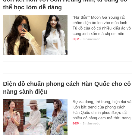
thể học lỏm dễ dàng
"Nữ thần" Moon Ga Young rất
chăm diện áo len vào mùa lạnh.
Tủ đồ của cô có nhiều kiểu áo vô
cùng xinh xắn mà chị em nên…
ĐẸP
-
3 năm trước
Diện đồ chuẩn phong cách Hàn Quốc cho cô
nàng sành điệu
Sự đa dạng, trẻ trung, hiện đại và
luôn bắt trend của phong cách
Hàn Quốc chinh phục được rất
nhiều cô nàng đam mê thời trang.
ĐẸP
-
3 năm trước