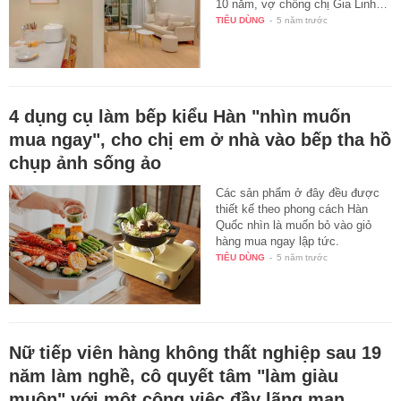
10 năm, vợ chồng chị Gia Linh…
TIÊU DÙNG
-
5 năm trước
4 dụng cụ làm bếp kiểu Hàn "nhìn muốn
mua ngay", cho chị em ở nhà vào bếp tha hồ
chụp ảnh sống ảo
Các sản phẩm ở đây đều được
thiết kế theo phong cách Hàn
Quốc nhìn là muốn bỏ vào giỏ
hàng mua ngay lập tức.
TIÊU DÙNG
-
5 năm trước
Nữ tiếp viên hàng không thất nghiệp sau 19
năm làm nghề, cô quyết tâm "làm giàu
muộn" với một công việc đầy lãng mạn