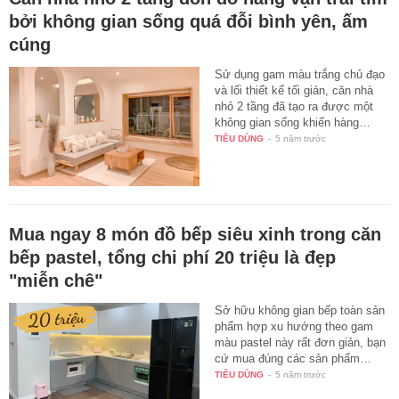
bởi không gian sống quá đỗi bình yên, ấm
cúng
Sử dụng gam màu trắng chủ đạo
và lối thiết kế tối giản, căn nhà
nhỏ 2 tầng đã tạo ra được một
không gian sống khiến hàng…
TIÊU DÙNG
-
5 năm trước
Mua ngay 8 món đồ bếp siêu xinh trong căn
bếp pastel, tổng chi phí 20 triệu là đẹp
"miễn chê"
Sở hữu không gian bếp toàn sản
phẩm hợp xu hướng theo gam
màu pastel này rất đơn giản, bạn
cứ mua đúng các sản phẩm…
TIÊU DÙNG
-
5 năm trước