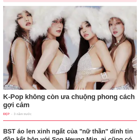
K-Pop không còn ưa chuộng phong cách
gợi cảm
ĐẸP
-
3 năm trước
BST áo len xinh ngất của "nữ thần" dính tin
đồn kết hôn với Son Heung Min, ai cũng có