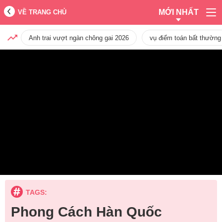
MỚI NHẤT
VỀ TRANG CHỦ
Anh trai vượt ngàn chông gai 2026
vụ điểm toán bất thường
TAGS:
Phong Cách Hàn Quốc