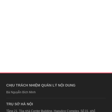
CHỊU TRÁCH NHIỆM QUẢN LÝ NỘI DUNG
Bà Nguyễn Bích Minh
TRỤ SỞ HÀ NỘI
Tầng 21, Tòa nhà Center Building, Hapulico Complex, Số 01, phố