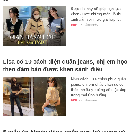
6 địa chỉ này sẽ giúp bạn lựa
chọn được những món đồ thu
xinh xắn với mức giá hợp lý.
ĐẸP
-
4 năm trước
Lisa có 10 cách diện quần jeans, chị em học
theo đảm bảo được khen sành điệu
Nhìn cách Lisa chinh phục quần
jeans, chị em chắc chắn sẽ có
thêm nhiều ý tưởng để mặc đẹp
trong mọi tình huống.
ĐẸP
-
4 năm trước
5 mẫu áo khoác dáng ngắn cực trẻ trung và