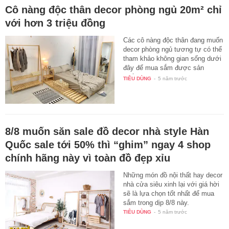
Cô nàng độc thân decor phòng ngủ 20m² chỉ
với hơn 3 triệu đồng
Các cô nàng độc thân đang muốn
decor phòng ngủ tương tự có thể
tham khảo không gian sống dưới
đây để mua sắm được sản
phẩm…
TIÊU DÙNG
-
5 năm trước
8/8 muốn săn sale đồ decor nhà style Hàn
Quốc sale tới 50% thì “ghim” ngay 4 shop
chính hãng này vì toàn đồ đẹp xỉu
Những món đồ nội thất hay decor
nhà cửa siêu xinh lại với giá hời
sẽ là lựa chọn tốt nhất để mua
sắm trong dịp 8/8 này.
TIÊU DÙNG
-
5 năm trước