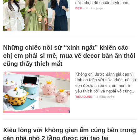
sức chọn đồ chuẩn style nhé.
ĐẸP
-
4 năm trước
Những chiếc nồi sứ “xinh ngất” khiến các
chị em phải si mê, mua về decor bàn ăn thôi
cũng thấy thích mắt
Không chỉ được đánh giá cao vì
tính an toàn với sức khỏe, nồi sứ
còn được nhiều chị em nội trợ
yêu thích bởi vẻ ngoài vô cùng…
TIÊU DÙNG
-
4 năm trước
Xiêu lòng với không gian ấm cúng bên trong
căn nhà nhỏ 2 tầng được cải tạo lại