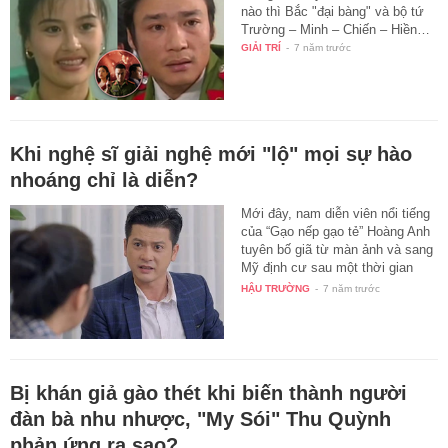
nào thì Bắc "đại bàng" và bộ tứ
Trường – Minh – Chiến – Hiền…
GIẢI TRÍ
-
7 năm trước
Khi nghệ sĩ giải nghệ mới "lộ" mọi sự hào
nhoáng chỉ là diễn?
Mới đây, nam diễn viên nổi tiếng
của “Gạo nếp gạo tẻ” Hoàng Anh
tuyên bố giã từ màn ảnh và sang
Mỹ định cư sau một thời gian
dài…
HẬU TRƯỜNG
-
7 năm trước
Bị khán giả gào thét khi biến thành người
đàn bà nhu nhược, "My Sói" Thu Quỳnh
phản ứng ra sao?