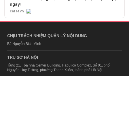
ngay!
cafef.vn
CHỊU TRÁCH NHIỆM QUẢN LÝ NỘI DUNG
Bà Nguyễn Bích Minh
TRỤ SỞ HÀ NỘI
Tầng 21, Tòa nhà Center Building, Hapulico Complex, Số 01, phố
Nguyễn Huy Tưởng, phường Thanh Xuân, thành phố Hà Nội
Email:
contact@afamily.vn |
Điện thoại:
024 7309 5555, máy lẻ 62.370
VPĐD TẠI TP.HCM
Tầng 4, Tòa nhà 123, số 127 Võ Văn Tần, Phường Xuân Hòa, TPHCM
Điện thoại:
028 7307 7979