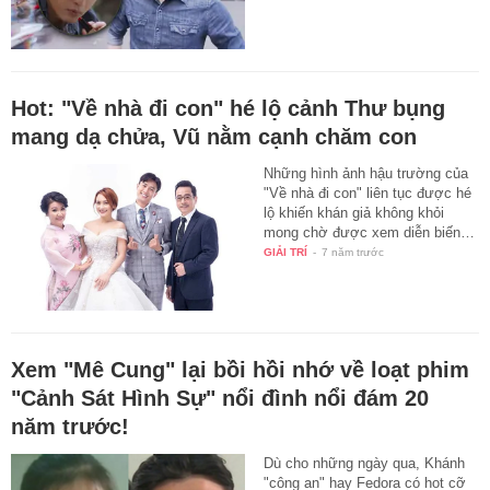
Hot: "Về nhà đi con" hé lộ cảnh Thư bụng
mang dạ chửa, Vũ nằm cạnh chăm con
Những hình ảnh hậu trường của
"Về nhà đi con" liên tục được hé
lộ khiến khán giả không khỏi
mong chờ được xem diễn biến…
GIẢI TRÍ
-
7 năm trước
Xem "Mê Cung" lại bồi hồi nhớ về loạt phim
"Cảnh Sát Hình Sự" nổi đình nổi đám 20
năm trước!
Dù cho những ngày qua, Khánh
"công an" hay Fedora có hot cỡ