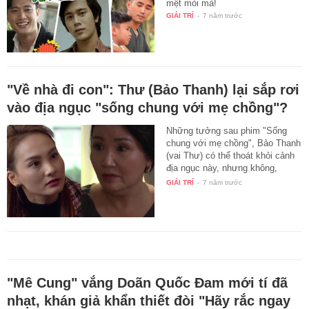
mệt mỏi mà!
GIẢI TRÍ
-
7 năm trước
"Về nhà đi con": Thư (Bảo Thanh) lại sắp rơi
vào địa ngục "sống chung với mẹ chồng"?
Những tưởng sau phim "Sống
chung với mẹ chồng", Bảo Thanh
(vai Thư) có thể thoát khỏi cảnh
địa ngục này, nhưng không,
"lịch…
GIẢI TRÍ
-
7 năm trước
"Mê Cung" vắng Doãn Quốc Đam mới tí đã
nhạt, khán giả khẩn thiết đòi "Hãy rắc ngay