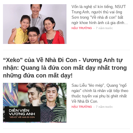
Vốn là nghệ sĩ kín tiếng, NSƯT
Trung Anh, người thủ vai ông
Sơn trong "Về nhà đi con" bất
ngờ khoe hình ảnh cả gia đình…
HẬU TRƯỜNG
-
7 năm trước
“Xeko" của Về Nhà Đi Con - Vương Anh tự
nhận: Quang là đứa con mất dạy nhất trong
những đứa con mất dạy!
Sau Liễu “lẻo mép", Quang “ngổ
ngáo" chính là nhân vật tiếp theo
thuộc tuyến vai phụ bị ghét nhất
Về Nhà Đi Con.
HẬU TRƯỜNG
-
7 năm trước