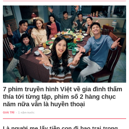
7 phim truyền hình Việt về gia đình thấm
thía tới từng tập, phim số 2 hàng chục
năm nữa vẫn là huyền thoại
GIẢI TRÍ
-
1 năm trước
Là người mẹ lấy tiền con đi bao trai trong