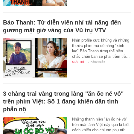
Bảo Thanh: Từ diễn viên nhí tài năng đến
gương mặt giờ vàng của Vũ trụ VTV
Nhìn profile cực khủng và những
thước phim mà cô nàng "xính
lao" Bảo Thanh từng thể hiện
chắc chắn bạn sẽ phải trầm trồ…
GIẢI TRÍ
-
7 năm trước
3 chàng trai vàng trong làng "ăn ốc né vỏ"
trên phim Việt: Số 1 đang khiến dân tình
phẫn nộ
Những thanh niên "ăn ốc né vỏ"
trên màn ảnh Việt này quả là biết
cách khiến cho chị em phụ nữ