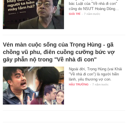
bác Luật của "Về nhà đi con"
cũng do NSƯT Hoàng Dũng…
GIẢI TRÍ
-
7 năm trước
Vén màn cuộc sống của Trọng Hùng - gã
chồng vũ phu, điên cuồng cưỡng bức vợ
gây phẫn nộ trong "Về nhà đi con"
Ngoài đời, Trọng Hùng (vai Khải
"Về nhà đi con") là người hiền
lành, yêu thương vợ con.
HẬU TRƯỜNG
-
7 năm trước