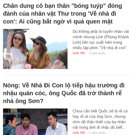
Chân dung cô bạn thân "bóng tuýp" đỏng
đảnh của nhân vật Thư trong 'Về nhà đi
con': Ai cũng bất ngờ vì quá quen mặt
Dù không phải là tuyến nhân vật
chính nhưng Linh (Phùng Khánh
Linh) liên tục xuất hiện trong
nhiều tập phim "Về nhà đi con".
GIẢI TRÍ
-
7 năm trước
Nóng: Về Nhà Đi Con lộ tiếp hậu trường đi
nhậu quán cóc, ông Quốc đã trở thành rể
nhà ông Sơn?
Chưa cần biết Quốc sẽ là rể cả
hay rể út của ông Sơn, nhưng
nhìn độ thân thiết của ba nhân
vật trong ảnh đi nhậu đủ biết…
GIẢI TRÍ
-
7 năm trước