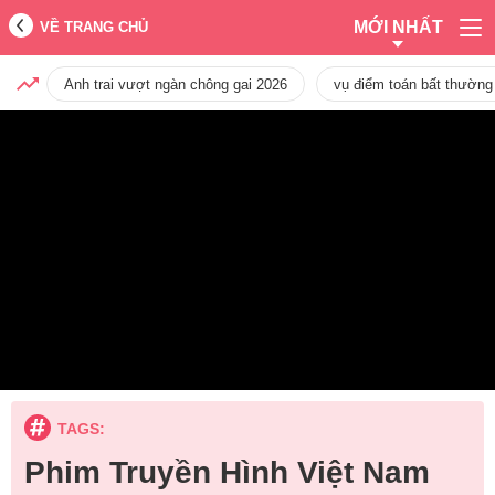
MỚI NHẤT
VỀ TRANG CHỦ
Anh trai vượt ngàn chông gai 2026
vụ điểm toán bất thường
TAGS:
Phim Truyền Hình Việt Nam