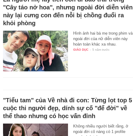
"Cây táo nở hoa", nhưng ngoài đời diễn viên
này lại cưng con đến nỗi bị chồng đuổi ra
khỏi phòng
Hình ảnh hai bà mẹ trong phim và
ngoài đời của nữ diễn viên này
hoàn toàn khác xa nhau.
GIÁO DỤC
-
5 năm trước
"Tiểu tam" của Về nhà đi con: Từng lọt top 5
cuộc thi người đẹp, dính sự cố "để đời" về
thể thao nhưng có học vấn đỉnh
Không nhiều người biết rằng, ở
ngoài đời cô nàng có 1 profile