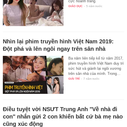
cực hoành tráng.
GIÁO DỤC
-
5 năm trước
Nhìn lại phim truyền hình Việt Nam 2019:
Đột phá và lên ngôi ngay trên sân nhà
Ba năm liên tiếp kể từ năm 2017,
phim truyền hình Việt Nam duy trì
sức hút và giành lại ngôi vương
trên sân nhà của mình. Trong…
GIẢI TRÍ
-
7 năm trước
Điều tuyệt vời NSƯT Trung Anh "Về nhà đi
con" nhắn gửi 2 con khiến bất cứ bà mẹ nào
cũng xúc động