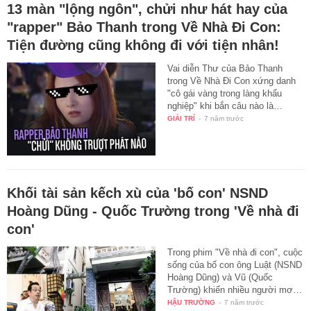
13 màn "lộng ngôn", chửi như hát hay của
"rapper" Bảo Thanh trong Về Nhà Đi Con:
Tiện đường cũng không đi với tiện nhân!
Vai diễn Thư của Bảo Thanh
trong Về Nhà Đi Con xứng danh
"cô gái vàng trong làng khẩu
nghiệp" khi bắn câu nào là…
GIẢI TRÍ
-
7 năm trước
Khối tài sản kếch xù của 'bố con' NSND
Hoàng Dũng - Quốc Trường trong 'Về nhà đi
con'
Trong phim "Về nhà đi con", cuộc
sống của bố con ông Luật (NSND
Hoàng Dũng) và Vũ (Quốc
Trường) khiến nhiều người mơ…
HẬU TRƯỜNG
-
7 năm trước