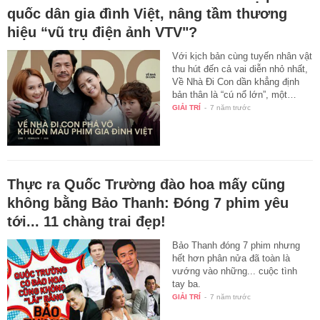
quốc dân gia đình Việt, nâng tầm thương
hiệu “vũ trụ điện ảnh VTV"?
Với kịch bản cùng tuyến nhân vật
thu hút đến cả vai diễn nhỏ nhất,
Về Nhà Đi Con dần khẳng định
bản thân là “cú nổ lớn”, một…
GIẢI TRÍ
-
7 năm trước
Thực ra Quốc Trường đào hoa mấy cũng
không bằng Bảo Thanh: Đóng 7 phim yêu
tới... 11 chàng trai đẹp!
Bảo Thanh đóng 7 phim nhưng
hết hơn phân nửa đã toàn là
vướng vào những... cuộc tình
tay ba.
GIẢI TRÍ
-
7 năm trước