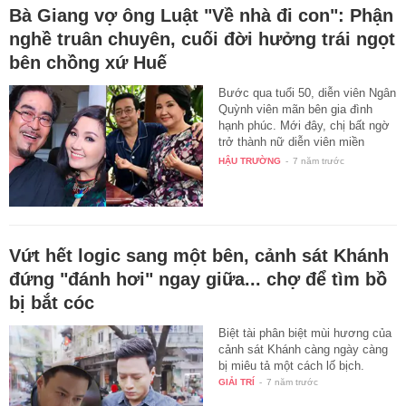
Bà Giang vợ ông Luật "Về nhà đi con": Phận
nghề truân chuyên, cuối đời hưởng trái ngọt
bên chồng xứ Huế
Bước qua tuổi 50, diễn viên Ngân
Quỳnh viên mãn bên gia đình
hạnh phúc. Mới đây, chị bất ngờ
trở thành nữ diễn viên miền
Nam…
HẬU TRƯỜNG
-
7 năm trước
Vứt hết logic sang một bên, cảnh sát Khánh
đứng "đánh hơi" ngay giữa... chợ để tìm bồ
bị bắt cóc
Biệt tài phân biệt mùi hương của
cảnh sát Khánh càng ngày càng
bị miêu tả một cách lố bịch.
GIẢI TRÍ
-
7 năm trước