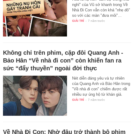
nghỉ" của Vũ sở khanh trong Về
Nhà Đi Con vẫn còn khá "nhẹ đô"
so với các màn "đưa môi"…
GIẢI TRÍ
-
7 năm trước
Không chỉ trên phim, cặp đôi Quang Anh -
Bảo Hân “Về nhà đi con” còn khiến fan ra
sức “đẩy thuyền” ngoài đời thực
Nét diễn đáng yêu và tự nhiên
của Quang Anh và Bảo Hân trong
"Về nhà đi con" chiếm được rất
nhiều sự ủng hộ từ khán giả.
GIẢI TRÍ
-
7 năm trước
Về Nhà Đi Con: Nhờ đâu trở thành bộ phim