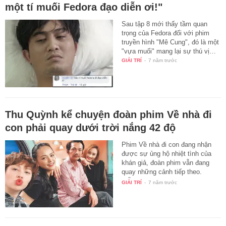
một tí muối Fedora đạo diễn ơi!"
Sau tập 8 mới thấy tầm quan
trọng của Fedora đối với phim
truyền hình "Mê Cung", đó là một
"vựa muối" mang lại sự thú vị…
GIẢI TRÍ
-
7 năm trước
Thu Quỳnh kể chuyện đoàn phim Về nhà đi
con phải quay dưới trời nắng 42 độ
Phim Về nhà đi con đang nhận
được sự ủng hộ nhiệt tình của
khán giả, đoàn phim vẫn đang
quay những cảnh tiếp theo.
Diễn…
GIẢI TRÍ
-
7 năm trước