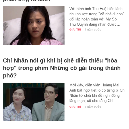
Với hình ảnh Thu Huệ hiền lành,
nhu nhược trong “Về nhà đi con”
đối lập hoàn toàn với My Sói,
Thu Quỳnh đang nhận được…
GIẢI TRÍ
-
7 năm trước
Chí Nhân nói gì khi bị chê diễn thiếu "hòa
hợp" trong phim Những cô gái trong thành
phố?
Mới đây, diễn viên Hoàng Mai
Anh bất ngờ tiết lộ cô từng bị Chí
Nhân từ chối khi đề nghị đóng
lãng mạn, cô cho rằng Chí
Nhân…
GIẢI TRÍ
-
7 năm trước