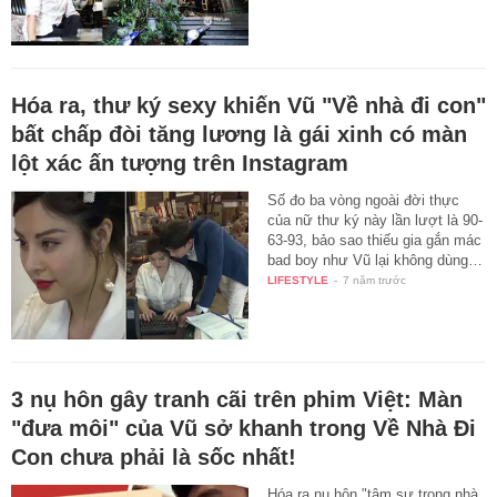
Hóa ra, thư ký sexy khiến Vũ "Về nhà đi con"
bất chấp đòi tăng lương là gái xinh có màn
lột xác ấn tượng trên Instagram
Số đo ba vòng ngoài đời thực
của nữ thư ký này lần lượt là 90-
63-93, bảo sao thiếu gia gắn mác
bad boy như Vũ lại không dùng…
LIFESTYLE
-
7 năm trước
3 nụ hôn gây tranh cãi trên phim Việt: Màn
"đưa môi" của Vũ sở khanh trong Về Nhà Đi
Con chưa phải là sốc nhất!
Hóa ra nụ hôn "tâm sự trong nhà