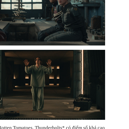
 Rotten Tomatoes, Thunderbolts* có điểm số khá cao