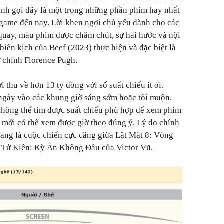
ình gọi đây là một trong những phần phim hay nhất
ame đến nay. Lời khen ngợi chủ yếu dành cho các
quay, màu phim được chăm chút, sự hài hước và nội
biên kịch của Beef (2023) thực hiện và đặc biệt là
ữ chính Florence Pugh.
 thu về hơn 13 tỷ đồng với số suất chiếu ít ỏi.
 ngày vào các khung giờ sáng sớm hoặc tối muộn.
không thể tìm được suất chiếu phù hợp để xem phim
a mới có thể xem được giờ theo đúng ý. Lý do chính
đang là cuộc chiến cực căng giữa Lật Mặt 8: Vòng
 Tử Kiên: Kỳ Án Không Đầu của Victor Vũ.