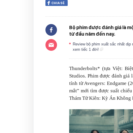
CHIA SẺ
Bộ phim được đánh giá là m
từ đầu năm đến nay.
Review bộ phim xuất sắc nhất dịp n
xem tiếc 1 đời!
Thunderbolts* (tựa Việt: Bi
Studios. Phim được đánh giá 
tính từ Avengers: Endgame (2
mắt” mới tìm được suất chiếu
Thám Tử Kiên: Kỳ Án Không 