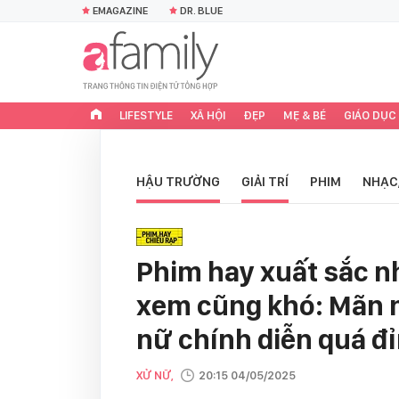
EMAGAZINE
DR. BLUE
LIFESTYLE
XÃ HỘI
ĐẸP
MẸ & BÉ
GIÁO DỤC
HẬU TRƯỜNG
GIẢI TRÍ
PHIM
NHẠC
Phim hay xuất sắc n
xem cũng khó: Mãn 
nữ chính diễn quá đ
XỬ NỮ,
20:15 04/05/2025