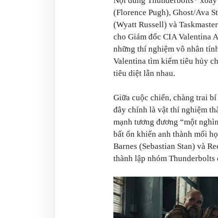
Nội dung Thunderbolts* xoay
(Florence Pugh), Ghost/Ava S
(Wyatt Russell) và Taskmaste
cho Giám đốc CIA Valentina Al
những thí nghiệm vô nhân tính
Valentina tìm kiếm tiêu hủy c
tiêu diệt lẫn nhau.
Giữa cuộc chiến, chàng trai bí
đây chính là vật thí nghiệm t
mạnh tương đương “một nghìn 
bất ổn khiến anh thành mối họ
Barnes (Sebastian Stan) và R
thành lập nhóm Thunderbolts đ