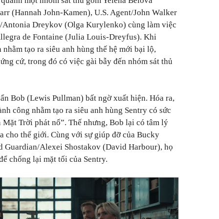
 quanh một nhóm sát thủ gồm Yelena Belova
tarr (Hannah John-Kamen), U.S. Agent/John Walker
r/Antonia Dreykov (Olga Kurylenko) cùng làm việc
legra de Fontaine (Julia Louis-Dreyfus). Khi
 nhằm tạo ra siêu anh hùng thế hệ mới bại lộ,
hứng cứ, trong đó có việc gài bẫy đến nhóm sát thủ
 ẩn Bob (Lewis Pullman) bất ngờ xuất hiện. Hóa ra,
hành công nhằm tạo ra siêu anh hùng Sentry có sức
Mặt Trời phát nổ”. Thế nhưng, Bob lại có tâm lý
a cho thế giới. Cùng với sự giúp đỡ của Bucky
ed Guardian/Alexei Shostakov (David Harbour), họ
ể chống lại mặt tối của Sentry.