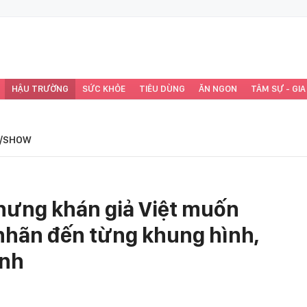
HẬU TRƯỜNG
SỨC KHỎE
TIÊU DÙNG
ĂN NGON
TÂM SỰ - GIA
/SHOW
hưng khán giả Việt muốn
nhãn đến từng khung hình,
ỉnh