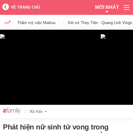
MỚI NHẤT
VỀ TRANG CHỦ
Thẩm mỹ viện Mailisa
Xét xử Thùy Tiên - Quang Linh Vlogs
Xã hội
Phát hiện nữ sinh tử vong trong