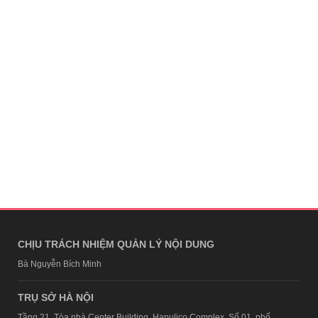
CHỊU TRÁCH NHIỆM QUẢN LÝ NỘI DUNG
Bà Nguyễn Bích Minh
TRỤ SỞ HÀ NỘI
Tầng 21, Tòa nhà Center Building, Hapulico Complex, Số 01, phố