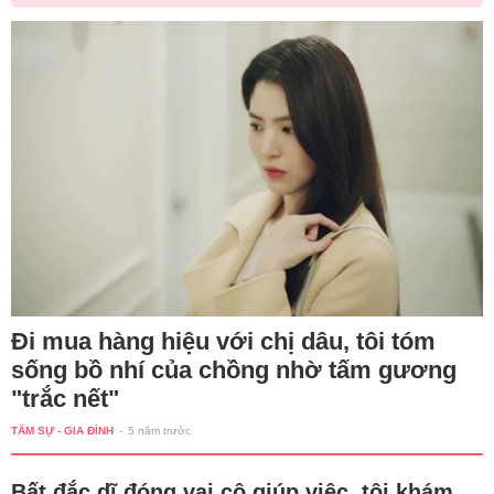
Đi mua hàng hiệu với chị dâu, tôi tóm
sống bồ nhí của chồng nhờ tấm gương
"trắc nết"
TÂM SỰ - GIA ĐÌNH
-
5 năm trước
Bất đắc dĩ đóng vai cô giúp việc, tôi khám