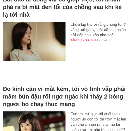
phá ra bí mật đen tối của chồng sau khi kẻ
lạ tới nhà
Chưa kịp trả lời rằng chồng tôi đi
vắng, cô gái lạ mặt đã hồn nhiên
cởi dép chui vào nhà ngồi.
TÂM SỰ - GIA ĐÌNH
-
5 năm trước
Đo kính cận vì mắt kém, tôi vô tình vấp phải
mâm bún đậu rồi ngơ ngác khi thấy 2 bóng
người bỏ chạy thục mạng
Con trai cứ giục tôi đuổi theo
người đó còn tôi thì trợn mắt lên
vẫn chưa nhận ra là ai mà lại
hoảng sợ khi gặp tôi như thế?!?