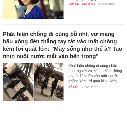
TÂM SỰ - GIA ĐÌNH
-
5 năm trước
Phát hiện chồng đi cùng bồ nhí, vợ mang
bầu xông đến thẳng tay tát vào mặt chồng
kèm lời quát lớn: "Mày sống như thế à? Tao
nhịn nuốt nước mắt vào bên trong"
Phát hiện chồng đi cùng nhân
tình, người vợ đã lao đến, thẳng
tay tát liên tiếp vào mặt người
chồng kèm lời quát lớn: "Mày
nói…
XÃ HỘI
-
7 năm trước