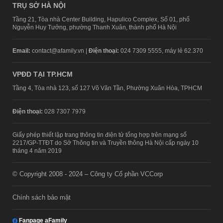
TRỤ SỞ HÀ NỘI
Tầng 21, Tòa nhà Center Building, Hapulico Complex, Số 01, phố
Nguyễn Huy Tưởng, phường Thanh Xuân, thành phố Hà Nội
Email:
contact@afamily.vn |
Điện thoại:
024 7309 5555, máy lẻ 62.370
VPĐD TẠI TP.HCM
Tầng 4, Tòa nhà 123, số 127 Võ Văn Tần, Phường Xuân Hòa, TPHCM
Điện thoại:
028 7307 7979
Giấy phép thiết lập trang thông tin điện tử tổng hợp trên mạng số
2217/GP-TTĐT do Sở Thông tin và Truyền thông Hà Nội cấp ngày 10
tháng 4 năm 2019
© Copyright 2008 - 2024 – Công ty Cổ phần VCCorp
Chính sách bảo mật
Fanpage aFamily