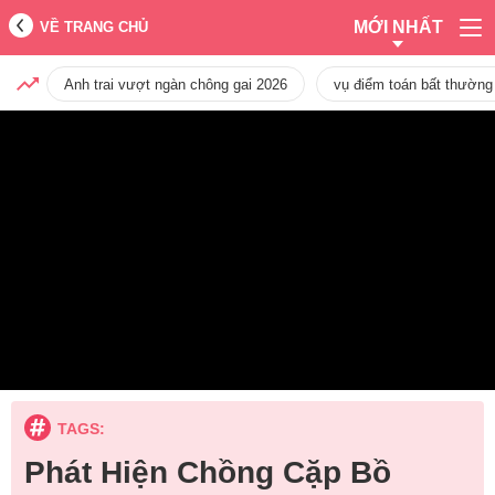
MỚI NHẤT
VỀ TRANG CHỦ
Anh trai vượt ngàn chông gai 2026
vụ điểm toán bất thường
TAGS:
Phát Hiện Chồng Cặp Bồ