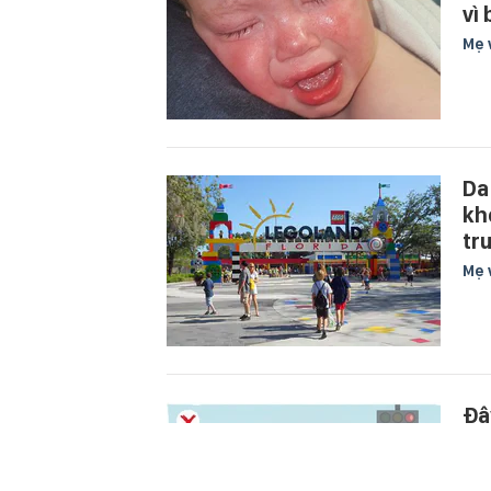
vì
Mẹ 
Da
kh
tr
Mẹ 
Đâ
cứ
đị