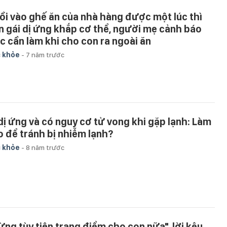
ồi vào ghế ăn của nhà hàng được một lúc thì
n gái dị ứng khắp cơ thể, người mẹ cảnh báo
ệc cần làm khi cho con ra ngoài ăn
 khỏe
-
7 năm trước
 dị ứng và có nguy cơ tử vong khi gặp lạnh: Làm
o để tránh bị nhiễm lạnh?
 khỏe
-
8 năm trước
ừng tùy tiện trang điểm cho con nữa", lời kêu