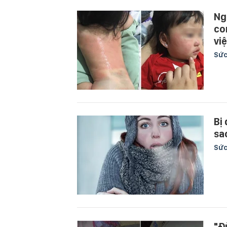
Ng
co
vi
Sức
Bị
sa
Sức
"Đ