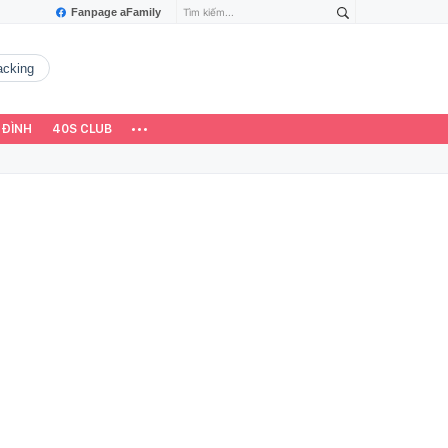
Fanpage aFamily
hacking
 ĐÌNH
40S CLUB