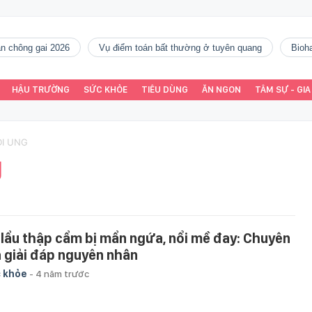
gàn chông gai 2026
vụ điểm toán bất thường ở tuyên quang
Bio
HẬU TRƯỜNG
SỨC KHỎE
TIÊU DÙNG
ĂN NGON
TÂM SỰ - GIA
DI UNG
g
 lẩu thập cẩm bị mẩn ngứa, nổi mề đay: Chuyên
a giải đáp nguyên nhân
 khỏe
-
4 năm trước