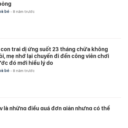
 bỏng
và bé
-
8 năm trước
 con trai dị ứng suốt 23 tháng chữa không
ỏi, mẹ nhớ lại chuyến đi đến công viên chơi
ước đó mới hiểu lý do
và bé
-
8 năm trước
y là những điều quá đơn giản nhưng có thể
u một mạng người lúc nguy cấp, ai cũng nhất
nh phải biết